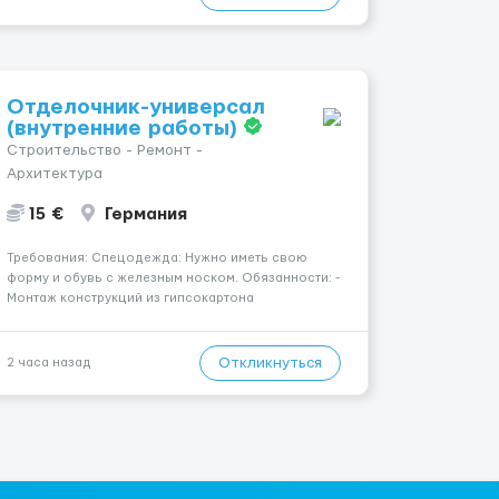
Отделочник-универсал
(внутренние работы)
Строительство - Ремонт -
Архитектура
15 €
Германия
Требования: Спецодежда: Нужно иметь свою
форму и обувь с железным носком. Обязанности: -
Монтаж конструкций из гипсокартона
(перегородки, потолки, облицовка стен); -
Подготовка поверхностей под отделку; -
Выполнение малярных работ (шпатлевка,
Откликнуться
2 часа назад
грунтовка, покраска); - Штукатурные работы ...