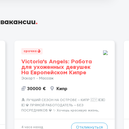
 вакансии
.
срочно
Victoria's Angels: Работа
для ухоженных девушек
На Европейском Кипре
Эскорт - Массаж
30000 €
Кипр
🏝️ ЛУЧШИЙ СЕЗОН НА ОСТРОВЕ — КИПР 🇨🇾 💶💶
💶 💎 ПРЯМОЙ РАБОТОДАТЕЛЬ — БЕЗ
ПОСРЕДНИКОВ 💎 ✨ Хочешь красивую жизнь,
путешествия и высокий доход? Это твой шанс
изменить всё уже сейчас. 🔥 ПОЧЕМУ ИМЕННО МЫ:
— Опытная команда с годами практики —
Откликнуться
4 часа назад