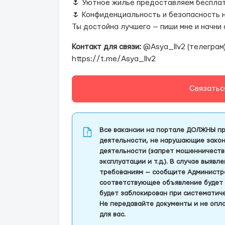
🌷 Уютное жилье предоставляем бесплат
🌷 Конфиденциальность и безопасность н
Ты достойна лучшего — пиши мне и начни 
Контакт для связи:
@Asya_llv2 (телеграм
https://t.me/Asya_llv2
Связатьс
Все вакансии на портале ДОЛЖНЫ пр
деятельности, не нарушающие закон
деятельности (запрет мошенничеств
эксплуатации и т.д.). В случае выяв
требованиям — сообщите Администра
соответствующее объявление будет 
будет заблокирован при систематич
Не передавайте документы и не опла
для вас.