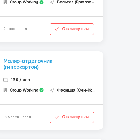
Group Working
Бельгия (Брюссель)
Откликнуться
2 часа назад
Маляр-отделочник
(гипсокартон)
13€ / час
Group Working
Франция (Сен-Кантен)
Откликнуться
12 часов назад