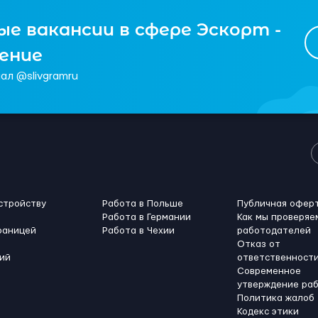
е вакансии в сфере Эскорт -
чение
ал @slivgramru
стройству
Работа в Польше
Публичная офер
Работа в Германии
Как мы проверяе
раницей
Работа в Чехии
работодателей
Отказ от
ий
ответственност
Современное
утверждение ра
Политика жалоб
Кодекс этики