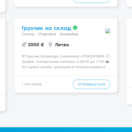
Стабильный поток клиентов (без ...
Грузчик на склад
Склад - Упаковка - Конвейер
2000 €
Литва
📦 Грузчик (Клайпеда, Sudmantai) +37063970889; 🕗
График: понедельник–пятница, с 08:00 до 17:00 💼
Что нужно делать: разгрузка и погрузка машин и
контейнеров (вручную); сортировка товара;
поддержание порядка на складе; выполнение
других поручений заведующего складом. ✅
Откликнуться
1 час назад
Требования: ...