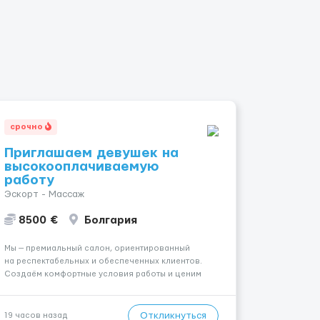
срочно
Приглашаем девушек на
высокооплачиваемую
работу
Эскорт - Массаж
8500 €
Болгария
Мы — премиальный салон, ориентированный
на респектабельных и обеспеченных клиентов.
Создаём комфортные условия работы и ценим
уважительное отношение к каждой сотруднице.
Что мы предлагаем: 💎 Высокий доход — от 2000 €
в неделю и выше 💎 Честная сис...
Откликнуться
19 часов назад