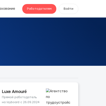
ахование
Работодателям
Войти
Luxe Amouré
Прямой работодатель
на layboard с 26.09.2024