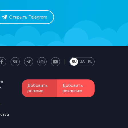
Открыть Telegram
RU
UA
PL
та
Добавить
Добавить
м
резюме
вакансию
и
бства