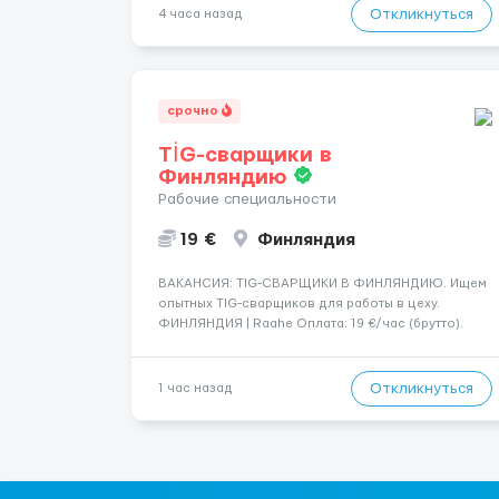
хорошие деньги 💶 — это предложение для тебя! 🔹
Откликнуться
4 часа назад
Требования: ✔️ Возраст от ...
срочно
TİG-сварщики в
Финляндию
Рабочие специальности
19 €
Финляндия
​​ВАКАНСИЯ: TIG-СВАРЩИКИ В ФИНЛЯНДИЮ. Ищем
опытных TIG-сварщиков для работы в цеху.
ФИНЛЯНДИЯ | Raahe Оплата: 19 €/час (брутто).
График работы: — Около 58 часов в неделю
гарантированно. — Возможны дополнительные
переработки. Дата начала: — Как можно скорее....
Откликнуться
1 час назад