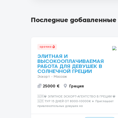
Последние добавленные
срочно
ЭЛИТНАЯ И
ВЫСОКООПЛАЧИВАЕМАЯ
РАБОТА ДЛЯ ДЕВУШЕК В
СОЛНЕЧНОЙ ГРЕЦИИ
Эскорт - Массаж
25000 €
Греция
🇬🇷💎 ЭЛИТНОЕ ЭСКОРТ-АГЕНТСТВО В ГРЕЦИИ 💎
🇬🇷 ТУР 15 ДНЕЙ ОТ 8000-10000€ 🔹 Приглашает
привлекательных девушек на
высокооплачиваемую работу в солнечной Греции!
🔹 Если ты любишь подарки, комфорт, внимание и