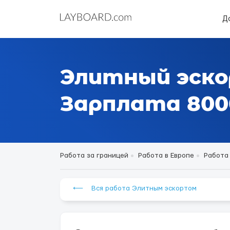
Д
Элитный эско
Зарплата 8000
Работа за границей
Работа в Европе
Работа
⟵ Вся работа Элитным эскортом