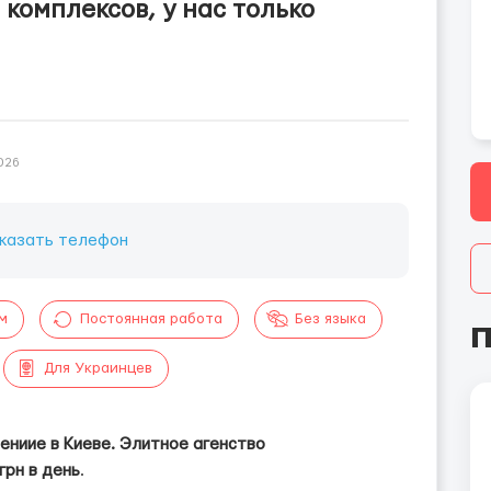
комплексов, у нас только
026
казать телефон
м
Постоянная работа
Без языка
П
Для Украинцев
ениие в Киеве. Элитное агенство
 грн в день
.