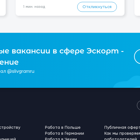
средней стадии. Ночью спит спокойно, без про...
Откликнуться
1 мин. назад
е вакансии в сфере Эскорт -
чение
ал @slivgramru
стройству
Работа в Польше
Публичная офер
Работа в Германии
Как мы проверяе
раницей
Работа в Чехии
работодателей