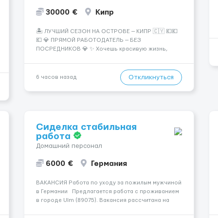
30000 €
Кипр
🏝️ ЛУЧШИЙ СЕЗОН НА ОСТРОВЕ — КИПР 🇨🇾 💶💶
💶 💎 ПРЯМОЙ РАБОТОДАТЕЛЬ — БЕЗ
ПОСРЕДНИКОВ 💎 ✨ Хочешь красивую жизнь,
путешествия и высокий доход? Это твой шанс
изменить всё уже сейчас. 🔥 ПОЧЕМУ ИМЕННО МЫ:
— Опытная команда с годами практики —
Откликнуться
6 часов назад
Стабильный поток клиентов (без ...
Сиделка стабильная
работа
Домашний персонал
6000 €
Германия
ВАКАНСИЯ Работа по уходу за пожилым мужчиной
в Германии Предлагается работа с проживанием
в городе Ulm (89075). Вакансия рассчитана на
женщину. Подопечный — мужчина, нуждается в
уходе. У пациента диагностирована деменция