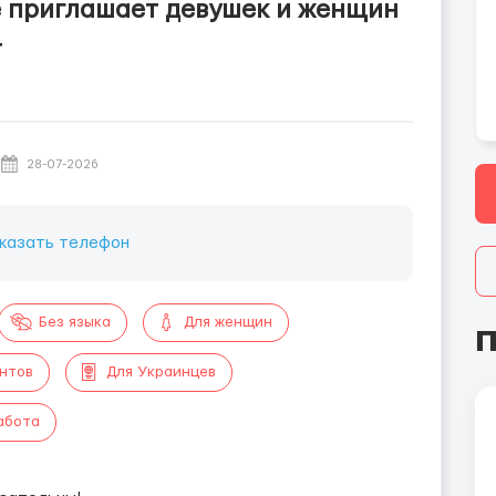
е приглашает девушек и женщин
т
28-07-2026
казать телефон
Без языка
Для женщин
П
ентов
Для Украинцев
абота