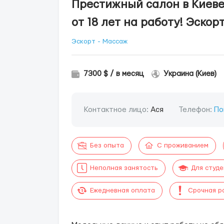
Престижный салон в Киев
от 18 лет на работу! Эскор
Эскорт - Массаж
7300 $ / в месяц
Украина (Киев)
Контактное лицо:
Ася
Телефон:
По
Без опыта
С проживанием
Неполная занятость
Для студ
Ежедневная оплата
Срочная р