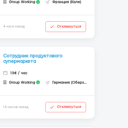
Group Working
Франция (Кале)
Откликнуться
4 часа назад
Сотрудник продуктового
супермаркета
13€ / час
Group Working
Германия (Оберхаузен)
Откликнуться
14 часов назад