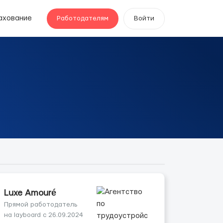
ахование
Работодателям
Войти
Luxe Amouré
Прямой работодатель
на layboard с 26.09.2024