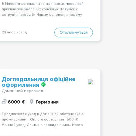
В Массажные салоны тантрических массажей,
приглашаем увереных красивых Девушек к
сотрудничеству. 💫 Нашим салонам и нашему
имени больше 13лет 💫 Мы находимся в городе
Берлин 💜Прямой работодатель 💙Большая
заработная плата 💚Мы гарантируем Наличие
Откликнуться
23 часа назад
работы. Поток 💝 incall / Out...
Доглядальниця офіційне
оформлення
Домашний персонал
6000 €
Германия
Предлагается уход в домашней обстановке с
проживанием. Оплата составляет 1600 €.
Ночной уход: Спить не прокидаючись. Место
работы: Simbach, 94436. Уход осуществляется за
жінкою. Психологическое состояние: В ясному