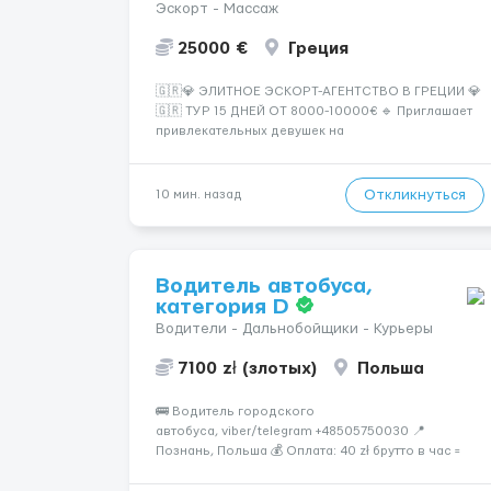
Эскорт - Массаж
25000 €
Греция
🇬🇷💎 ЭЛИТНОЕ ЭСКОРТ-АГЕНТСТВО В ГРЕЦИИ 💎
🇬🇷 ТУР 15 ДНЕЙ ОТ 8000-10000€ 🔹 Приглашает
привлекательных девушек на
высокооплачиваемую работу в солнечной Греции!
🔹 Если ты любишь подарки, комфорт, внимание и
хорошие деньги 💶 — это предложение для тебя! 🔹
Откликнуться
10 мин. назад
Требования: ✔️ Возраст от ...
Водитель автобуса,
категория D
Водители - Дальнобойщики - Курьеры
7100 zł (злотых)
Польша
🚌 Водитель городского
автобуса, viber/telegram +48505750030 📍
Познань, Польша 💰 Оплата: 40 zł брутто в час =
32,30 zł нетто В месяц: 6 460 – 7 100 zł чистыми 🏠
Бесплатное проживание первые 3 месяца. Далее