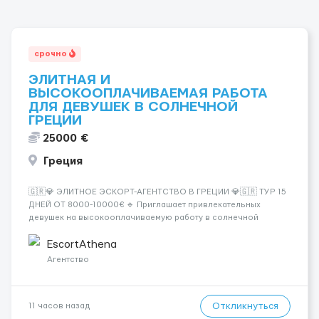
срочно
ЭЛИТНАЯ И
ВЫСОКООПЛАЧИВАЕМАЯ РАБОТА
ДЛЯ ДЕВУШЕК В СОЛНЕЧНОЙ
ГРЕЦИИ
25000 €
Греция
🇬🇷💎 ЭЛИТНОЕ ЭСКОРТ-АГЕНТСТВО В ГРЕЦИИ 💎🇬🇷 ТУР 15
ДНЕЙ ОТ 8000-10000€ 🔹 Приглашает привлекательных
девушек на высокооплачиваемую работу в солнечной
Греции! 🔹 Если ты любишь подарки, комфорт, внимание и
хорошие деньги 💶 — это предложение для тебя! 🔹
EscortAthena
Требования: ✔️ Возраст от ...
Агентство
Откликнуться
11 часов назад