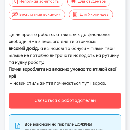
Неполная занятость
Для студентов
Бесплатная вакансия
Для Украинцев
Це не просто робота, а твій шлях до фінансової
свободи. Вже з першого дня ти отримаєш
високий дохід
, а всі чайові та бонуси – тільки твої!
Більше не потрібно витрачати молодість на рутинну
та нудну роботу.
Почни заробляти на власних умовах та втілюй свої
мрії
– новий стиль життя починається тут і зараз.
Связаться с работодателем
Все вакансии на портале ДОЛЖНЫ