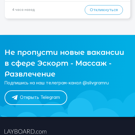
Откликнуться
4 часа назад
Не пропусти новые вакансии
в сфере Эскорт - Массаж -
Развлечение
Подпишись на наш телеграм-канал @slivgramru
Открыть Telegram