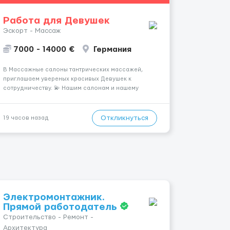
Работа для Девушек
Эскорт - Массаж
7000 - 14000 €
Германия
В Массажные салоны тантрических массажей,
приглашаем увереных красивых Девушек к
сотрудничеству. 💫 Нашим салонам и нашему
имени больше 13лет 💫 Мы находимся в городе
Берлин 💜Прямой работодатель 💙Большая
заработная плата 💚Мы гарантируем Наличие
Откликнуться
19 часов назад
работы. Поток 💝 incall / Out...
Электромонтажник.
Прямой работодатель
Строительство - Ремонт -
Архитектура