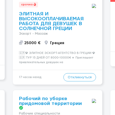
срочно
ЭЛИТНАЯ И
ВЫСОКООПЛАЧИВАЕМАЯ
РАБОТА ДЛЯ ДЕВУШЕК В
СОЛНЕЧНОЙ ГРЕЦИИ
Эскорт - Массаж
25000 €
Греция
🇬🇷💎 ЭЛИТНОЕ ЭСКОРТ-АГЕНТСТВО В ГРЕЦИИ 💎
🇬🇷 ТУР 15 ДНЕЙ ОТ 8000-10000€ 🔹 Приглашает
привлекательных девушек на
высокооплачиваемую работу в солнечной Греции!
🔹 Если ты любишь подарки, комфорт, внимание и
хорошие деньги 💶 — это предложение для тебя! 🔹
Откликнуться
17 часов назад
Требования: ✔️ Возраст от ...
Рабочий по уборке
придомовой территории
Рабочие специальности