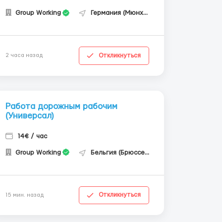
Group Working
Германия (Мюнхен)
Откликнуться
2 часа назад
Работа дорожным рабочим
(Универсал)
14€ / час
Group Working
Бельгия (Брюссель)
Откликнуться
15 мин. назад