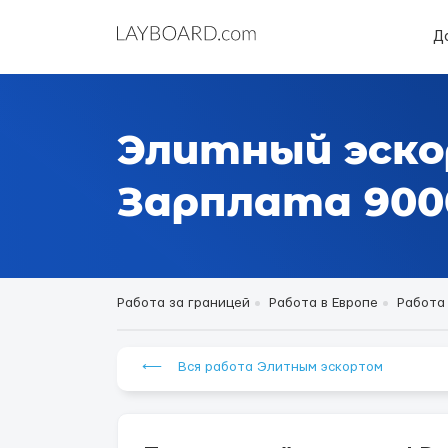
Д
Элитный эско
Зарплата 9000
Работа за границей
Работа в Европе
Работа
⟵ Вся работа Элитным эскортом