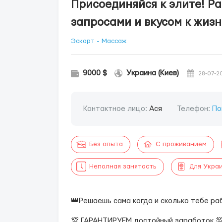
Присоединяйся к элите! Р
запросами и вкусом к жиз
Эскорт - Массаж
9000 $
Украина (Киев)
28-07-2
Контактное лицо:
Ася
Телефон:
По
Без опыта
С проживанием
Неполная занятость
Для Укра
👑Решаешь сама когда и сколько тебе ра
💯 ГАРАНТИРУЕМ достойный заработок 