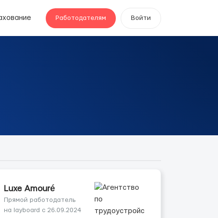
ахование
Работодателям
Войти
Luxe Amouré
Прямой работодатель
на layboard с 26.09.2024