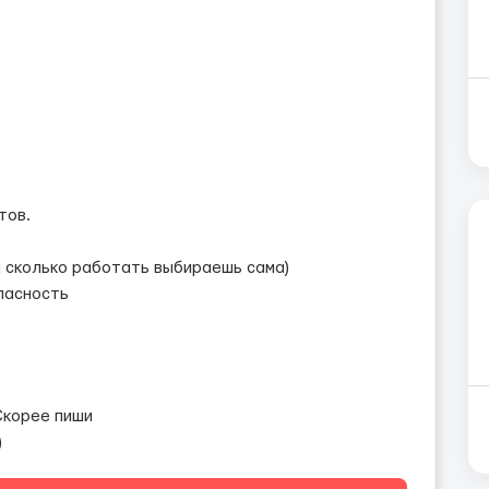
тов.
и сколько работать выбираешь сама)
пасность
Скорее пиши
)