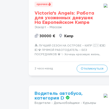
срочно
Victoria's Angels: Работа
для ухоженных девушек
На Европейском Кипре
Эскорт - Массаж
30000 €
Кипр
🏝️ ЛУЧШИЙ СЕЗОН НА ОСТРОВЕ — КИПР 🇨🇾 💶💶
💶 💎 ПРЯМОЙ РАБОТОДАТЕЛЬ — БЕЗ
ПОСРЕДНИКОВ 💎 ✨ Хочешь красивую жизнь,
путешествия и высокий доход? Это твой шанс
изменить всё уже сейчас. 🔥 ПОЧЕМУ ИМЕННО МЫ:
— Опытная команда с годами практики —
Откликнуться
2 часа назад
Стабильный поток клиентов (без ...
Водитель автобуса,
категория D
Водители - Дальнобойщики - Курьеры