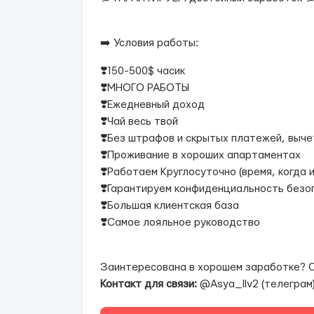
➡️ Условия работы:
❣️150-500$ часик
❣️МНОГО РАБОТЫ
❣️Ежедневный доход
❣️Чай весь твой
❣️Без штрафов и скрытых платежей, выче
❣️Проживание в хороших апартаментах
❣️Работаем Круглосуточно (время, когда 
❣️Гарантируем конфиденциальность безо
❣️Большая клиентская база
❣️Самое лояльное руководство
Заинтересована в хорошем заработке? 
Контакт для связи:
@Asya_llv2 (телеграм