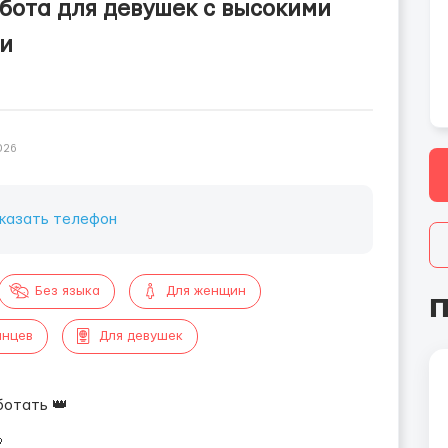
абота для девушек с высокими
ни
026
казать телефон
Без языка
Для женщин
П
инцев
Для девушек
ботать 👑
