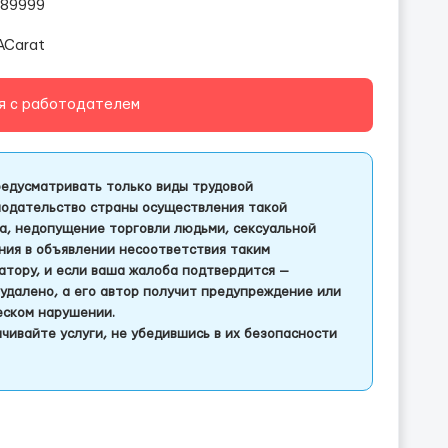
089999
ACarat
я с работодателем
едусматривать только виды трудовой
одательство страны осуществления такой
а, недопущение торговли людьми, сексуальной
ления в объявлении несоответствия таким
тору, и если ваша жалоба подтвердится —
удалено, а его автор получит предупреждение или
еском нарушении.
чивайте услуги, не убедившись в их безопасности