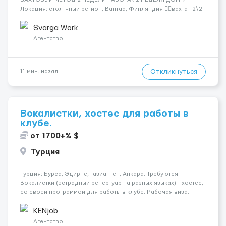
Локация: столтчный регион, Вантаа, Финляндия 👌🏻вахта : 2\2
недели 📅 Старт: как только вас утверждают 💶 Зарплата: 19 €/
час брутто 🏠 Жильё: предоставляется БЕСПЛАТНО 📞
Svarga Work
Контакт: +3725672...
Агентство
Откликнуться
11 мин. назад
Вокалистки, хостес для работы в
клубе.
от 1700+% $
Турция
Турция: Бурса, Эдирне, Газиантеп, Анкара. Требуются:
Вокалистки (эстрадный репертуар на разных языках) + хостеc,
со своей программой для работы в клубе. Рабочая виза.
Контракт от четырех месяцев до года. Короткий контракт от
одного до трех месяцев. Мед. страховка. Высокая зарплат...
KENjob
Агентство