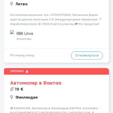
Литва
Бесплатная вакансия, тел. +37063970889, Литовская фирма
ищет водителя категории C+E (международные перевозки) 📍
Заработная плата: 💶 3600 € нетто в месяц 🚛 Что предстоит
делать: Международные перевозки на тентах и
рефрижераторах. В среднем 400–500 км в день. Погрузки и
RBK Litva
разгрузки ...
Агентство
Откликнуться
59 секунд назад
СРОЧНО
Автомаляр в Вантаа
19 €
Финляндия
🧰 ВАКАНСИЯ: Автомаляр в Финляндию ВАНТАА, Koivuhaka -
ВАХТОВЫЙ МЕТОД 2 НЕДЕЛИ РАБОТА\ 2 НЕДЕЛИ ДОМ 📍