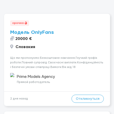
срочно
Модель OnlyFans
20000 €
Словакия
Що ми пропонуємо:Безкоштовне навчання.Гнучкий графік
роботи.Повний супровід Своєчасні виплати.Конфіденційність
і безпечні умови співпраці.Вимоги:Вік від 18
років.Відповідальність.Бажання працювати та
розвиватися.Досвід не обов’язковий.Якщо вас зацікавила
Prime Models Agency
вакансія — залишайте відгук, і ми зв’яжемося ...
Прямой работодатель
Откликнуться
2 дня назад