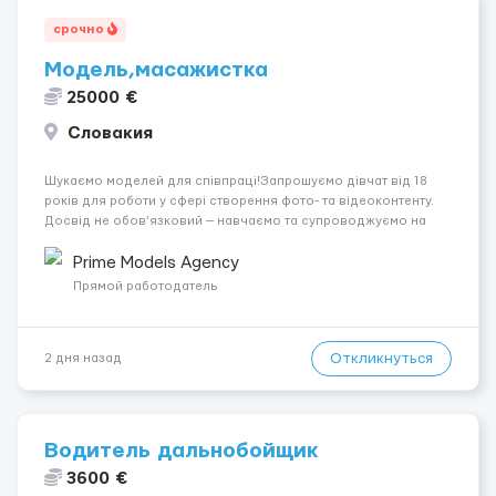
срочно
Модель,масажистка
25000 €
Словакия
Шукаємо моделей для співпраці!Запрошуємо дівчат від 18
років для роботи у сфері створення фото- та відеоконтенту.
Досвід не обов’язковий — навчаємо та супроводжуємо на
всіх етапах. Пропонуємо гнучкий графік, стабільний дохід,
конфіденційність і професійну підтримку. Працюємо офіційно,
Prime Models Agency
поважаємо особ...
Прямой работодатель
Откликнуться
2 дня назад
Водитель дальнобойщик
3600 €