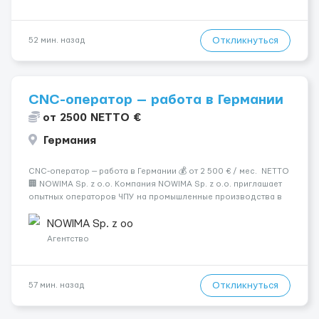
Откликнуться
52 мин. назад
CNC-оператор — работа в Германии
от 2500 NETTO €
Германия
CNC-оператор — работа в Германии 💰 от 2 500 € / мес. NETTO
🏢 NOWIMA Sp. z o.o. Компания NOWIMA Sp. z o.o. приглашает
опытных операторов ЧПУ на промышленные производства в
Германии. Прямой контракт. Стабильная загрузка.
Проживание, оформление и билеты — за счёт компани...
NOWIMA Sp. z oo
Агентство
Откликнуться
57 мин. назад