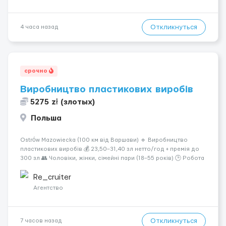
Откликнуться
4 часа назад
срочно
Виробництво пластикових виробів
5275 zł (злотых)
Польша
Ostrów Mazowiecka (100 км від Варшави) 🔹 Виробництво
пластикових виробів 💰 23,50–31,40 зл нетто/год + премія до
300 зл 👥 Чоловіки, жінки, сімейні пари (18–55 років) 🕒 Робота
у 2–3 зміни 🏠 Житло — 650 зл/міс. Компенсація за власне
житло — 400 зл. 📦 Обов...
Re_cruiter
Агентство
Откликнуться
7 часов назад