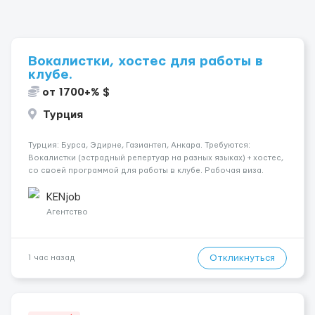
Вокалистки, хостес для работы в
клубе.
от 1700+% $
Турция
Турция: Бурса, Эдирне, Газиантеп, Анкара. Требуются:
Вокалистки (эстрадный репертуар на разных языках) + хостеc,
со своей программой для работы в клубе. Рабочая виза.
Контракт от четырех месяцев до года. Короткий контракт от
одного до трех месяцев. Мед. страховка. Высокая зарплат...
KENjob
Агентство
Откликнуться
1 час назад