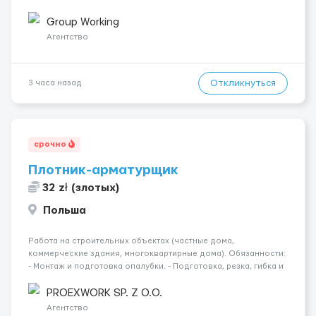
Подготовка поверхностей под отделку; - Выполнение
малярных работ (шпатлевка, грунтовка, покраска); -
Group Working
Штукатурные работы ...
Агентство
Откликнуться
3 часа назад
срочно
Плотник-арматурщик
32 zł (злотых)
Польша
Работа на строительных объектах (частные дома,
коммерческие здания, многоквартирные дома). Обязанности:
- Монтаж и подготовка опалубки. - Подготовка, резка, гибка и
монтаж арматуры согласно технической документации. -
Связка арматурных стержней. - Заливка бетона. - Демонтаж
PROEXWORK SP. Z O.O.
опалубки после за...
Агентство