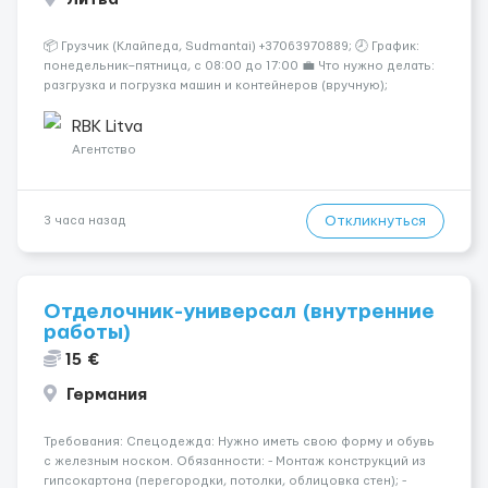
📦 Грузчик (Клайпеда, Sudmantai) +37063970889; 🕗 График:
понедельник–пятница, с 08:00 до 17:00 💼 Что нужно делать:
разгрузка и погрузка машин и контейнеров (вручную);
сортировка товара; поддержание порядка на складе;
выполнение других поручений заведующего складом. ✅
RBK Litva
Требования: ...
Агентство
Откликнуться
3 часа назад
Отделочник-универсал (внутренние
работы)
15 €
Германия
Требования: Спецодежда: Нужно иметь свою форму и обувь
с железным носком. Обязанности: - Монтаж конструкций из
гипсокартона (перегородки, потолки, облицовка стен); -