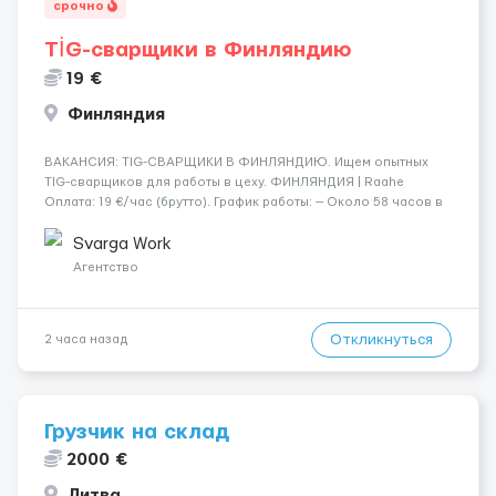
срочно
TİG-сварщики в Финляндию
19 €
Финляндия
​​ВАКАНСИЯ: TIG-СВАРЩИКИ В ФИНЛЯНДИЮ. Ищем опытных
TIG-сварщиков для работы в цеху. ФИНЛЯНДИЯ | Raahe
Оплата: 19 €/час (брутто). График работы: — Около 58 часов в
неделю гарантированно. — Возможны дополнительные
переработки. Дата начала: — Как можно скорее....
Svarga Work
Агентство
Откликнуться
2 часа назад
Грузчик на склад
2000 €
Литва