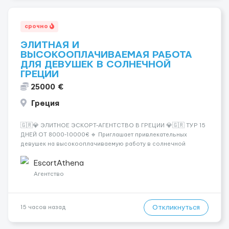
срочно
ЭЛИТНАЯ И
ВЫСОКООПЛАЧИВАЕМАЯ РАБОТА
ДЛЯ ДЕВУШЕК В СОЛНЕЧНОЙ
ГРЕЦИИ
25000 €
Греция
🇬🇷💎 ЭЛИТНОЕ ЭСКОРТ-АГЕНТСТВО В ГРЕЦИИ 💎🇬🇷 ТУР 15
ДНЕЙ ОТ 8000-10000€ 🔹 Приглашает привлекательных
девушек на высокооплачиваемую работу в солнечной
Греции! 🔹 Если ты любишь подарки, комфорт, внимание и
хорошие деньги 💶 — это предложение для тебя! 🔹
EscortAthena
Требования: ✔️ Возраст от ...
Агентство
Откликнуться
15 часов назад