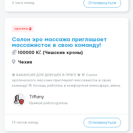
Откликнуться
2 часа назад
срочно
Салон эро массажа приглашает
массажисток в свою команду!
100000 Kč (Чешские кроны)
Чехия
💎 ВАКАНСИЯ ДЛЯ ДЕВУШЕК В ПРАГЕ 💎 🌸 Салон
эротического массажа приглашает массажисток в свою
команду! 🌸 Хочешь работать в комфортной атмосфере, иметь
высокий доход и самостоятельно выбирать удобный график?
Тогда мы ждём именно тебя! 💆‍♀️✨ 💰 ЧТО МЫ ПРЕДЛАГАЕМ: 🔥
Tiffany
Доход от 4 000 €...
Прямой работодатель
Откликнуться
13 часов назад