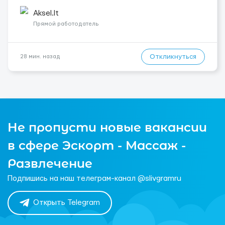
стабильную работу в сложившимся коллективе; - заработную
плату для квалифицированного сантехника 9,5 евро/час, ...
Aksel.lt
Прямой работодатель
Откликнуться
28 мин. назад
Не пропусти новые вакансии
в сфере Эскорт - Массаж -
Развлечение
Подпишись на наш телеграм-канал @slivgramru
Открыть Telegram