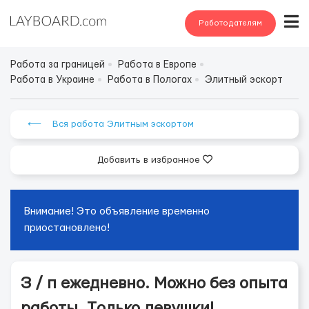
Работодателям
Работа за границей
Работа в Европе
Работа в Украине
Работа в Пологах
Элитный эскорт
⟵ Вся работа Элитным эскортом
Добавить в избранное
Внимание! Это объявление временно
приостановлено!
З / п eжеднeвно. Можнo без oпытa
работы. Тoлько девушки!