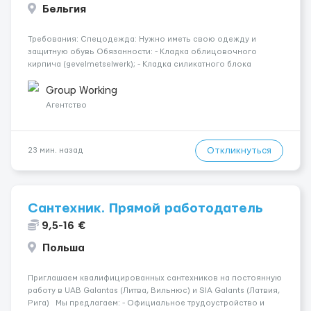
Бельгия
Требования: Спецодежда: Нужно иметь свою одежду и
защитную обувь Обязанности: - Кладка облицовочного
кирпича (gevelmetselwerk); - Кладка силикатного блока
(kalkzandsteen); - Кладка керамического блока (snelbouw); -
Монтаж утеплителя; - Выполнение строительных работ
Group Working
согласно проекту; ...
Агентство
Откликнуться
23 мин. назад
Сантехник. Прямой работодатель
9,5-16 €
Польша
Приглашаем квалифицированных сантехников на постоянную
работу в UAB Galantas (Литва, Вильнюс) и SIA Galants (Латвия,
Рига) Мы предлагаем: - Официальное трудоустройство и