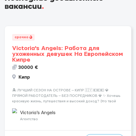
вакансии
.
срочно
Victoria's Angels: Работа для
ухоженных девушек На Европейском
Кипре
30000 €
Кипр
🏝️ ЛУЧШИЙ СЕЗОН НА ОСТРОВЕ — КИПР 🇨🇾 💶💶💶 💎
ПРЯМОЙ РАБОТОДАТЕЛЬ — БЕЗ ПОСРЕДНИКОВ 💎 ✨ Хочешь
красивую жизнь, путешествия и высокий доход? Это твой
шанс изменить всё уже сейчас. 🔥 ПОЧЕМУ ИМЕННО МЫ: —
Опытная команда с годами практики — Стабильный поток
Victoria's Angels
клиентов (без ...
Агентство