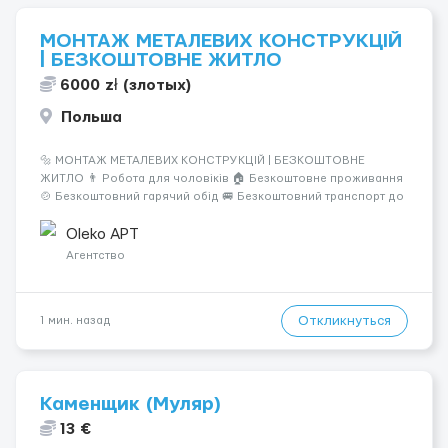
МОНТАЖ МЕТАЛЕВИХ КОНСТРУКЦІЙ
| БЕЗКОШТОВНЕ ЖИТЛО
6000 zł (злотых)
Польша
🔩 МОНТАЖ МЕТАЛЕВИХ КОНСТРУКЦІЙ | БЕЗКОШТОВНЕ
ЖИТЛО 👨 Робота для чоловіків 🏠 Безкоштовне проживання
🍲 Безкоштовний гарячий обід 🚐 Безкоштовний транспорт до
роботи 👕 Робочий одяг надається 💰 Заробітна плата: 31,40
зл/год брутто студенти до 26 років – 31,40 зл/год нетто 🕒
Oleko APT
Гра...
Агентство
Откликнуться
1 мин. назад
Каменщик (Муляр)
13 €