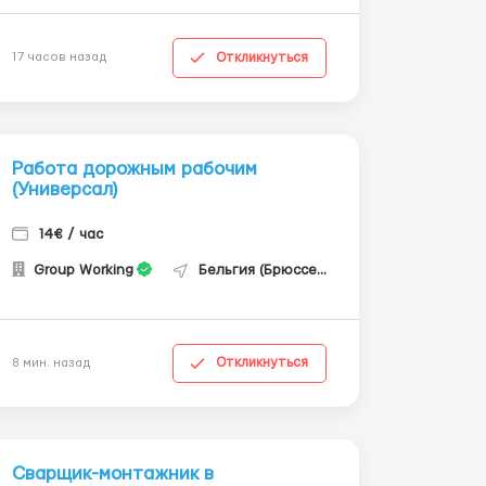
Откликнуться
17 часов назад
Работа дорожным рабочим
(Универсал)
14€ / час
Group Working
Бельгия (Брюссель)
Откликнуться
8 мин. назад
Сварщик-монтажник в