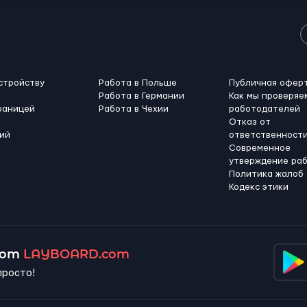
стройству
Работа в Польше
Публичная офер
Работа в Германии
Как мы проверяе
раницей
Работа в Чехии
работодателей
Отказ от
ий
ответственност
Современное
утверждение ра
Политика жалоб
Кодекс этики
 от
LAYBOARD.com
просто!