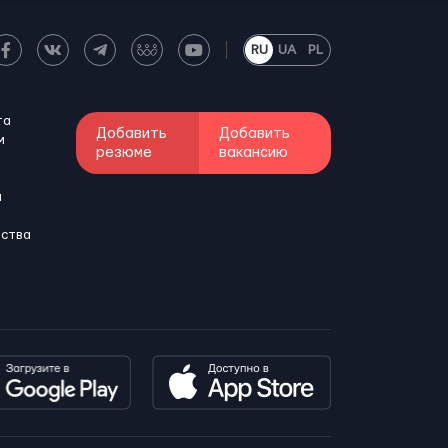
RU
UA
PL
та
Добавить
Добавить
м
резюме
вакансию
и
бства