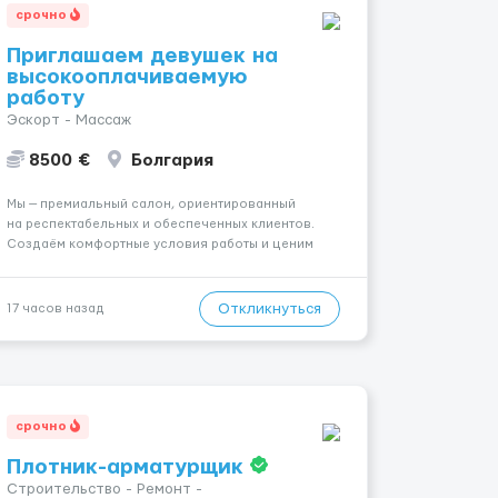
срочно
Приглашаем девушек на
высокооплачиваемую
работу
Эскорт - Массаж
8500 €
Болгария
Мы — премиальный салон, ориентированный
на респектабельных и обеспеченных клиентов.
Создаём комфортные условия работы и ценим
уважительное отношение к каждой сотруднице.
Что мы предлагаем: 💎 Высокий доход — от 2000 €
в неделю и выше 💎 Честная сис...
Откликнуться
17 часов назад
срочно
Плотник-арматурщик
Строительство - Ремонт -