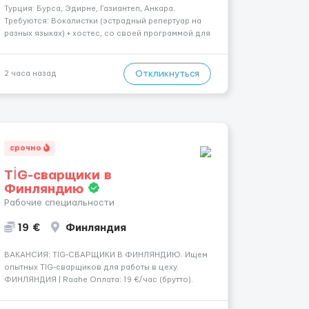
Турция: Бурса, Эдирне, Газиантеп, Анкара.
Требуются: Вокалистки (эстрадный репертуар на
разных языках) + хостеc, со своей программой для
работы в клубе. Рабочая виза. Контракт от четырех
месяцев до года. Короткий контракт от одного до
трех месяцев. Мед. страховка. Высокая зарплат...
Откликнуться
2 часа назад
срочно
TİG-сварщики в
Финляндию
Рабочие специальности
19 €
Финляндия
​​ВАКАНСИЯ: TIG-СВАРЩИКИ В ФИНЛЯНДИЮ. Ищем
опытных TIG-сварщиков для работы в цеху.
ФИНЛЯНДИЯ | Raahe Оплата: 19 €/час (брутто).
График работы: — Около 58 часов в неделю
гарантированно. — Возможны дополнительные