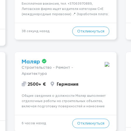
Бесплатная вакансия, тел. +37063970889,
Литовская фирма ищет водителя категории C+E
(международные перевозки) 📍 Заработная плата:
💶 3600 € нетто в месяц 🚛 Что предстоит делать:
Международные перевозки на тентах и
рефрижераторах. В среднем 400–500 км в день.
Откликнуться
38 секунд назад
Погрузки и разгрузки ...
Маляр
Строительство - Ремонт -
Архитектура
2500+ €
Германия
Общие сведения о должности Маляр выполняет
отделочные работы на строительных объектах,
включая подготовку поверхностей и нанесение
лакокрасочных материалов. Основная работа
выполняется в Берлине. Ищем профессионалов
на месте, приглашения делаем только для
Откликнуться
6 часов назад
профессионалов с доказательным портф...