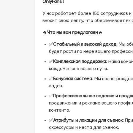
OnlyFans
!
У нас работает более 150 сотрудников и
вносит свою лепту, что обеспечивает вы
🔥
Что мы вам предлагаем
🔥
✅
Стабильный и высокий доход
: Мы о
будет расти по мере вашего професси
✅
Комплексная поддержка
: Наша кома
каждом этапе вашего пути.
✅
Бонусная система
: Мы вознаграждае
задач.
✅
Профессиональное ведение и продв
продвижении и рекламе вашего профил
контента.
✅
Атрибуты и локации для съемок
: Пр
аксессуары и места для съемок.