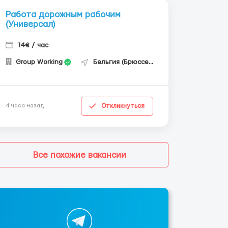
Работа дорожным рабочим
(Универсал)
14€ / час
Group Working
Бельгия (Брюссель)
Откликнуться
4 часа назад
Все похожие вакансии