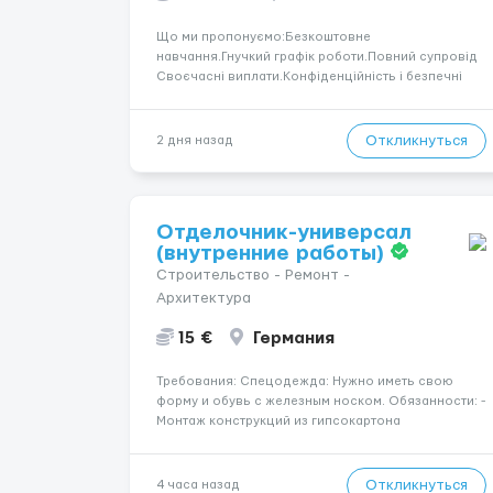
Що ми пропонуємо:Безкоштовне
навчання.Гнучкий графік роботи.Повний супровід
Своєчасні виплати.Конфіденційність і безпечні
умови співпраці.Вимоги:Вік від 18
років.Відповідальність.Бажання працювати та
розвиватися.Досвід не обов’язковий.Якщо вас
Откликнуться
2 дня назад
зацікавила вакансія — залишайте відгук, і ми
зв’яжемося ...
Отделочник-универсал
(внутренние работы)
Строительство - Ремонт -
Архитектура
15 €
Германия
Требования: Спецодежда: Нужно иметь свою
форму и обувь с железным носком. Обязанности: -
Монтаж конструкций из гипсокартона
(перегородки, потолки, облицовка стен); -
Подготовка поверхностей под отделку; -
Выполнение малярных работ (шпатлевка,
Откликнуться
4 часа назад