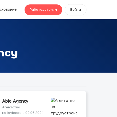
ахование
Работодателям
Войти
ncy
Able Agency
Агентство
на layboard с 02.06.2024