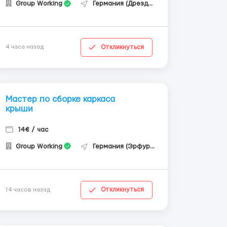
Group Working
Германия (Дрезден)
Откликнуться
4 часа назад
Мастер по сборке каркаса
крыши
14€ / час
Group Working
Германия (Эрфурт)
Откликнуться
14 часов назад