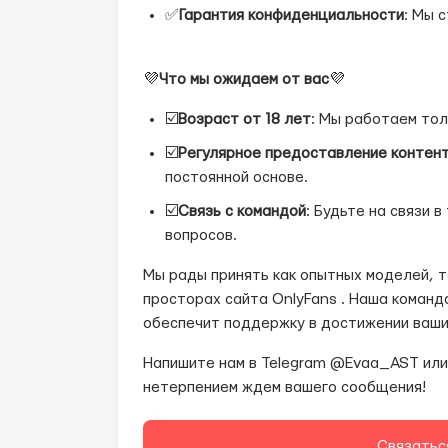
✅
Гарантия конфиденциальности
: Мы 
💜
Что мы ожидаем от вас
💜
☑️
Возраст от 18 лет
: Мы работаем тол
☑️
Регулярное предоставление контен
постоянной основе.
☑️
Связь с командой
: Будьте на связи 
вопросов.
Мы рады принять как опытных моделей, та
просторах сайта OnlyFans . Наша команд
обеспечит поддержку в достижении ваши
Напишите нам в Telegram @Evaa_AST или 
нетерпением ждем вашего сообщения!
Связатьс