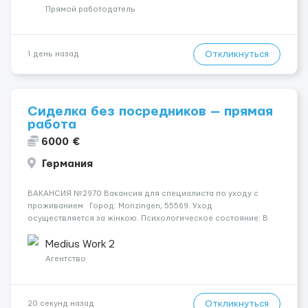
поважаємо особ...
Прямой работодатель
Откликнуться
1 день назад
Сиделка без посредников — прямая
работа
6000 €
Германия
ВАКАНСИЯ №2970 Вакансия для специалиста по уходу с
проживанием Город: Monzingen, 55569. Уход
осуществляется за жінкою. Психологическое состояние: В
ясному розумі. Мобильность пациента: Мобільний на візку
(потрібна допомога при переміщенні). Ночью пациент:
Medius Work 2
Прокидається оди...
Агентство
Откликнуться
20 секунд назад