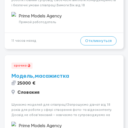
роботи.Повний супровід Своєчасні виплати.Конфіденційність
і безпечні умови співпраці.Вимоги:Вік від 18
років.Відповідальність.Бажання працювати та
розвиватися.Досвід не обов’язковий.Якщо вас зацікавила
Prime Models Agency
вакансія — залишайте відгук, і ми зв’яжемося ...
Прямой работодатель
Откликнуться
11 часов назад
срочно
Модель,масажистка
25000 €
Словакия
Шукаємо моделей для співпраці!Запрошуємо дівчат від 18
років для роботи у сфері створення фото- та відеоконтенту.
Досвід не обов’язковий — навчаємо та супроводжуємо на
всіх етапах. Пропонуємо гнучкий графік, стабільний дохід,
конфіденційність і професійну підтримку. Працюємо офіційно,
Prime Models Agency