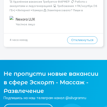
🚀 Удалённая вакансия Требуется ФАРМЕР. 📋 Работа с
аккаунтами и лидогенерацией. 💻 Требования: • ПК/ноутбук (16
ГБ+) • Интернет • Камера 📩 Заинтересовало? Пиши в
ЛС.@VladHR22 ...
Nexora LUX
Частное лицо
Откликнуться
4 часа назад
Не пропусти новые вакансии
в сфере Эскорт - Массаж -
Развлечение
Подпишись на наш телеграм-канал @slivgramru