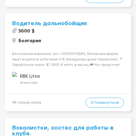
Водитель дальнобойщик
3600 $
Болгария
Бесплатная вакансия, тел. +37063970889, Литовская фирма
ищет водителя категории C+E (международные перевозки) 📍
Заработная плата: 💶 3600 € нетто в месяц 🚛 Что предстоит
делать: Международные перевозки на тентах и
рефрижераторах. В среднем 400–500 км в день. Погрузки и
RBK Litva
разгрузки...
Агентство
Откликнуться
46 секунд назад
Вокалистки, хостес для работы в
клубе.