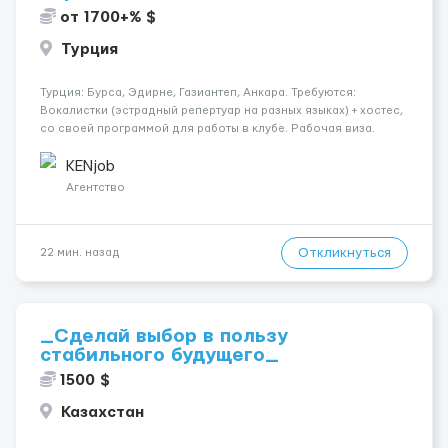
от 1700+% $
Турция
Турция: Бурса, Эдирне, Газиантеп, Анкара. Требуются:
Вокалистки (эстрадный репертуар на разных языках) + хостеc,
со своей программой для работы в клубе. Рабочая виза.
Контракт от четырех месяцев до года. Короткий контракт от
одного до трех месяцев. Мед. страховка. Высокая зарплат...
KENjob
Агентство
Откликнуться
22 мин. назад
_Сделай выбор в пользу
стабильного будущего_
1500 $
Казахстан