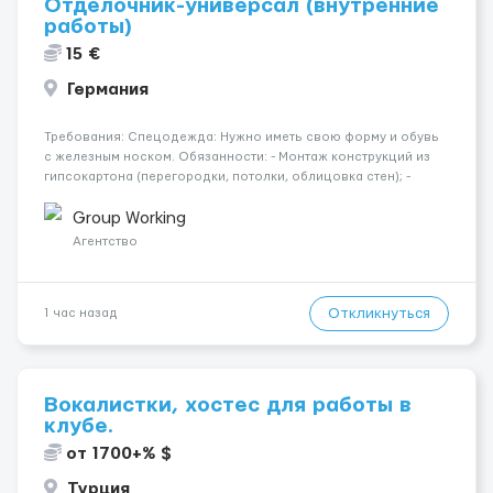
Отделочник-универсал (внутренние
работы)
15 €
Германия
Требования: Спецодежда: Нужно иметь свою форму и обувь
с железным носком. Обязанности: - Монтаж конструкций из
гипсокартона (перегородки, потолки, облицовка стен); -
Подготовка поверхностей под отделку; - Выполнение
малярных работ (шпатлевка, грунтовка, покраска); -
Group Working
Штукатурные работы ...
Агентство
Откликнуться
1 час назад
Вокалистки, хостес для работы в
клубе.
от 1700+% $
Турция