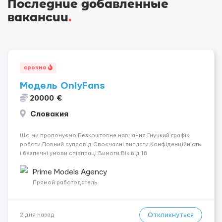
Последние добавленные
вакансии
.
срочно
Модель OnlyFans
20000 €
Словакия
Що ми пропонуємо:Безкоштовне навчання.Гнучкий графік
роботи.Повний супровід Своєчасні виплати.Конфіденційність
і безпечні умови співпраці.Вимоги:Вік від 18
років.Відповідальність.Бажання працювати та
розвиватися.Досвід не обов’язковий.Якщо вас зацікавила
Prime Models Agency
вакансія — залишайте відгук, і ми зв’яжемося ...
Прямой работодатель
Откликнуться
2 дня назад