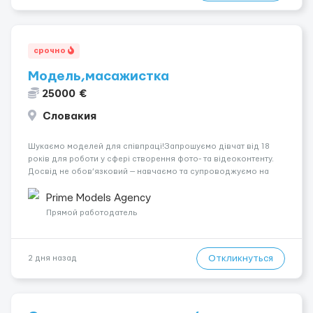
срочно
Модель,масажистка
25000 €
Словакия
Шукаємо моделей для співпраці!Запрошуємо дівчат від 18
років для роботи у сфері створення фото- та відеоконтенту.
Досвід не обов’язковий — навчаємо та супроводжуємо на
всіх етапах. Пропонуємо гнучкий графік, стабільний дохід,
конфіденційність і професійну підтримку. Працюємо офіційно,
Prime Models Agency
поважаємо особ...
Прямой работодатель
Откликнуться
2 дня назад