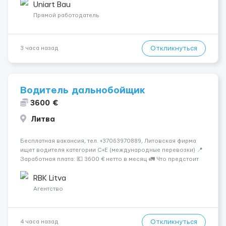
профессионалов на месте, приглашения делаем только для
Uniart Bau
профессионалов с доказательным портф...
Прямой работодатель
Откликнуться
3 часа назад
Водитель дальнобойщик
3600 €
Литва
Бесплатная вакансия, тел. +37063970889, Литовская фирма
ищет водителя категории C+E (международные перевозки) 📍
Заработная плата: 💶 3600 € нетто в месяц 🚛 Что предстоит
делать: Международные перевозки на тентах и
рефрижераторах. В среднем 400–500 км в день. Погрузки и
RBK Litva
разгрузки ...
Агентство
Откликнуться
4 часа назад