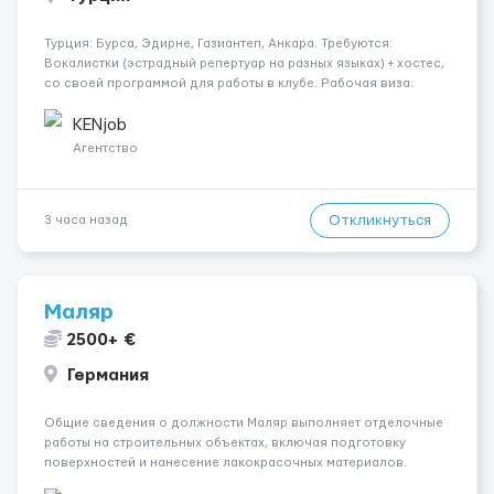
Турция: Бурса, Эдирне, Газиантеп, Анкара. Требуются:
Вокалистки (эстрадный репертуар на разных языках) + хостеc,
со своей программой для работы в клубе. Рабочая виза.
Контракт от четырех месяцев до года. Короткий контракт от
одного до трех месяцев. Мед. страховка. Высокая зарплат...
KENjob
Агентство
Откликнуться
3 часа назад
Маляр
2500+ €
Германия
Общие сведения о должности Маляр выполняет отделочные
работы на строительных объектах, включая подготовку
поверхностей и нанесение лакокрасочных материалов.
Основная работа выполняется в Берлине. Ищем