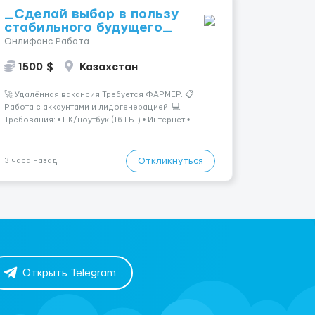
_Сделай выбор в пользу
стабильного будущего_
Онлифанс Работа
1500 $
Казахстан
🚀 Удалённая вакансия Требуется ФАРМЕР. 📋
Работа с аккаунтами и лидогенерацией. 💻
Требования: • ПК/ноутбук (16 ГБ+) • Интернет •
Камера 📩 Заинтересовало? Пиши в
ЛС.@VladHR22 ...
Откликнуться
3 часа назад
Открыть Telegram