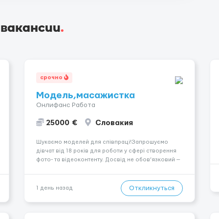
 вакансии
.
срочно
Модель,масажистка
Онлифанс Работа
25000 €
Словакия
Шукаємо моделей для співпраці!Запрошуємо
дівчат від 18 років для роботи у сфері створення
фото- та відеоконтенту. Досвід не обов’язковий —
навчаємо та супроводжуємо на всіх етапах.
Пропонуємо гнучкий графік, стабільний дохід,
конфіденційність і професійну підтримку.
Откликнуться
1 день назад
Працюємо офіційно, поважаємо особ...