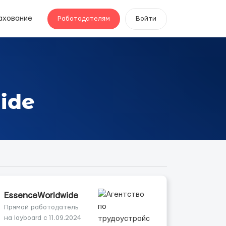
ахование
Работодателям
Войти
ide
EssenceWorldwide
Прямой работодатель
на layboard с 11.09.2024