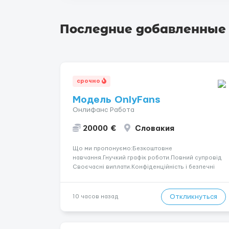
Последние добавленные
срочно
Модель OnlyFans
Онлифанс Работа
20000 €
Словакия
Що ми пропонуємо:Безкоштовне
навчання.Гнучкий графік роботи.Повний супровід
Своєчасні виплати.Конфіденційність і безпечні
умови співпраці.Вимоги:Вік від 18
років.Відповідальність.Бажання працювати та
розвиватися.Досвід не обов’язковий.Якщо вас
Откликнуться
10 часов назад
зацікавила вакансія — залишайте відгук, і ми
зв’яжемося ...