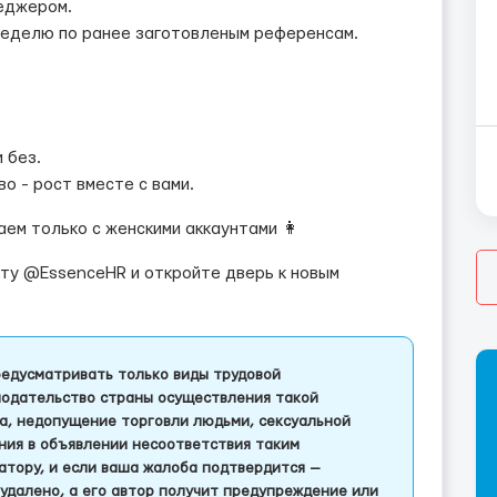
еджером.
 неделю по ранее заготовленым референсам.
 без.
о - рост вместе с вами.
аем только с женскими аккаунтами 👩
акту @EssenceHR и откройте дверь к новым
едусматривать только виды трудовой
одательство страны осуществления такой
а, недопущение торговли людьми, сексуальной
ления в объявлении несоответствия таким
тору, и если ваша жалоба подтвердится —
удалено, а его автор получит предупреждение или