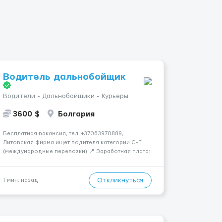
Водитель дальнобойщик
Водители - Дальнобойщики - Курьеры
3600 $
Болгария
Бесплатная вакансия, тел. +37063970889,
Литовская фирма ищет водителя категории C+E
(международные перевозки) 📍 Заработная плата:
💶 3600 € нетто в месяц 🚛 Что предстоит делать:
Международные перевозки на тентах и
рефрижераторах. В среднем 400–500 км в день.
Откликнуться
1 мин. назад
Погрузки и разгрузки...