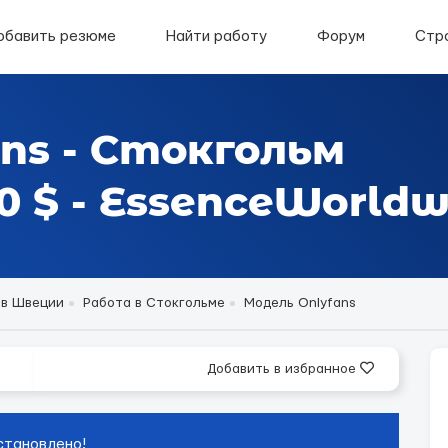
обавить резюме
Найти работу
Форум
Стр
ns - Стокгольм
 $ - EssenceWorldw
 в Швеции
Работа в Стокгольме
Модель Onlyfans
Добавить в избранное
становлено!