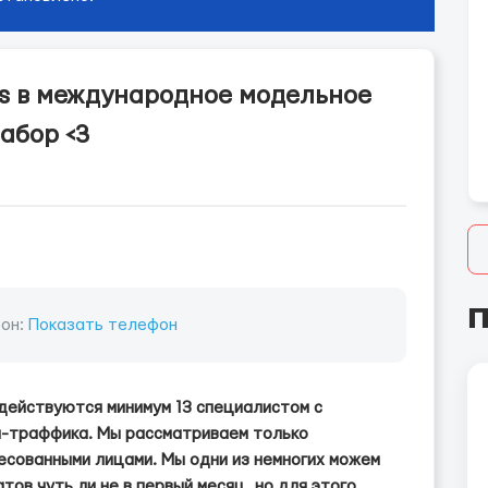
s в международное модельное
абор <3
П
он:
Показать телефон
адействуются минимум 13 специалистом с
ел-траффика. Мы рассматриваем только
есованными лицами. Мы одни из немногих можем
тов чуть ли не в первый месяц, но для этого