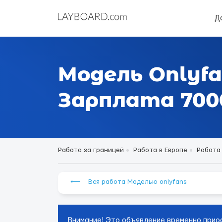
Д
Модель Onlyfa
Зарплата 7000
Работа за границей
Работа в Европе
Работа
⟵ Вся работа Моделью onlyfans
Внимание! Это объявление временно прио