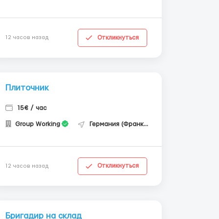
Откликнуться
12 часов назад
Плиточник
15€ / час
Group Working
Германия (Франкфурт-на-Майне)
Откликнуться
12 часов назад
Бригадир на склад