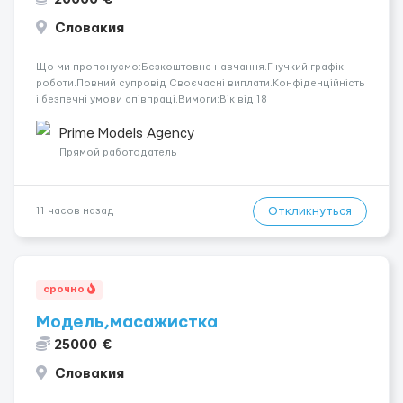
Словакия
Що ми пропонуємо:Безкоштовне навчання.Гнучкий графік
роботи.Повний супровід Своєчасні виплати.Конфіденційність
і безпечні умови співпраці.Вимоги:Вік від 18
років.Відповідальність.Бажання працювати та
розвиватися.Досвід не обов’язковий.Якщо вас зацікавила
Prime Models Agency
вакансія — залишайте відгук, і ми зв’яжемося ...
Прямой работодатель
Откликнуться
11 часов назад
срочно
Модель,масажистка
25000 €
Словакия