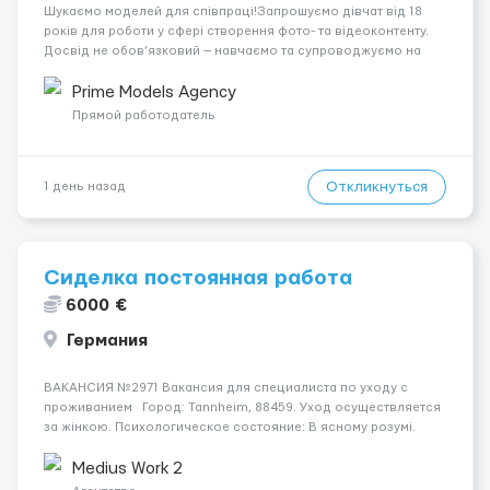
Шукаємо моделей для співпраці!Запрошуємо дівчат від 18
років для роботи у сфері створення фото- та відеоконтенту.
Досвід не обов’язковий — навчаємо та супроводжуємо на
всіх етапах. Пропонуємо гнучкий графік, стабільний дохід,
конфіденційність і професійну підтримку. Працюємо офіційно,
Prime Models Agency
поважаємо особ...
Прямой работодатель
Откликнуться
1 день назад
Сиделка постоянная работа
6000 €
Германия
ВАКАНСИЯ №2971 Вакансия для специалиста по уходу с
проживанием Город: Tannheim, 88459. Уход осуществляется
за жінкою. Психологическое состояние: В ясному розумі.
Мобильность пациента: Мобільний на візку (повністю
залежний від допомоги при переміщенні). Ночью пациент:
Medius Work 2
Прок...