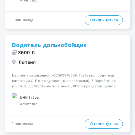
Агентство
Откликнуться
1 мин. назад
Водитель дальнобойщик
3600 €
Латвия
Бесплатная ваканися, +37063970889; Требуется водитель
категории C+E (международные перевозки) 📍 Заработная
плата: 💶 до 3600 € нетто в месяц 🚛 Что предстоит делать:
Международные перевозки на тентах и рефрижераторах. В
среднем 400–500 км в день. Погр...
RBK Litva
Агентство
Откликнуться
1 мин. назад