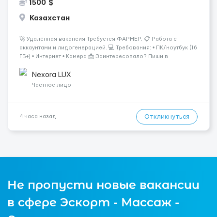
1500 $
Казахстан
🚀 Удалённая вакансия Требуется ФАРМЕР. 📋 Работа с
аккаунтами и лидогенерацией. 💻 Требования: • ПК/ноутбук (16
ГБ+) • Интернет • Камера 📩 Заинтересовало? Пиши в
ЛС.@VladHR22 ...
Nexora LUX
Частное лицо
Откликнуться
4 часа назад
Не пропусти новые вакансии
в сфере Эскорт - Массаж -