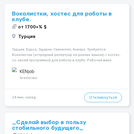
Вокалистки, хостес для работы в
клубе.
от 1700+% $
Турция
Турция: Бурса, Эдирне, Газиантеп, Анкара. Требуются:
Вокалистки (эстрадный репертуар на разных языках) + хостеc,
со своей программой для работы в клубе. Рабочая виза.
Контракт от четырех месяцев до года. Короткий контракт от
одного до трех месяцев. Мед. страховка. Высокая зарплат...
KENjob
Агентство
Откликнуться
24 мин. назад
_Сделай выбор в пользу
стабильного будущего_