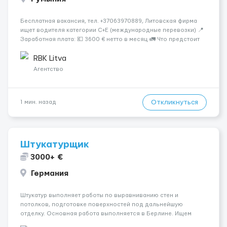
Бесплатная вакансия, тел. +37063970889, Литовская фирма
ищет водителя категории C+E (международные перевозки) 📍
Заработная плата: 💶 3600 € нетто в месяц 🚛 Что предстоит
делать: Международные перевозки на тентах и
рефрижераторах. В среднем 400–500 км в день. Погрузки и
RBK Litva
разгрузки...
Агентство
Откликнуться
1 мин. назад
Штукатурщик
3000+ €
Германия
Штукатур выполняет работы по выравниванию стен и
потолков, подготовке поверхностей под дальнейшую
отделку. Основная работа выполняется в Берлине. Ищем
профессионалов на месте, приглашения делаем только для