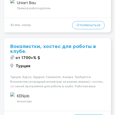
специалистов с подтверждённым опытом и портфолио.
Uniart Bau
Обязанности Подготовка оснований ...
Прямой работодатель
Откликнуться
42 мин. назад
Вокалистки, хостес для работы в
клубе.
от 1700+% $
Турция
Турция: Бурса, Эдирне, Газиантеп, Анкара. Требуются:
Вокалистки (эстрадный репертуар на разных языках) + хостеc,
со своей программой для работы в клубе. Рабочая виза.
Контракт от четырех месяцев до года. Короткий контракт от
одного до трех месяцев. Мед. страховка. Высокая зарплат...
KENjob
Агентство