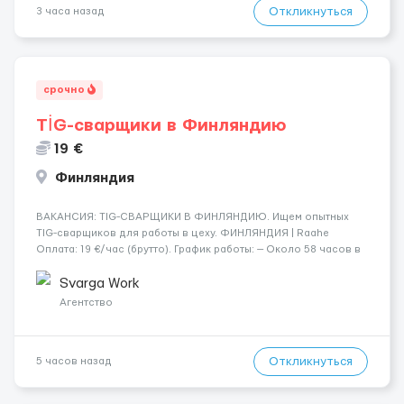
Откликнуться
3 часа назад
срочно
TİG-сварщики в Финляндию
19 €
Финляндия
​​ВАКАНСИЯ: TIG-СВАРЩИКИ В ФИНЛЯНДИЮ. Ищем опытных
TIG-сварщиков для работы в цеху. ФИНЛЯНДИЯ | Raahe
Оплата: 19 €/час (брутто). График работы: — Около 58 часов в
неделю гарантированно. — Возможны дополнительные
переработки. Дата начала: — Как можно скорее....
Svarga Work
Агентство
Откликнуться
5 часов назад