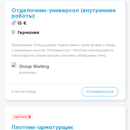
Отделочник-универсал (внутренние
работы)
15 €
Германия
Требования: Спецодежда: Нужно иметь свою форму и обувь
с железным носком. Обязанности: - Монтаж конструкций из
гипсокартона (перегородки, потолки, облицовка стен); -
Подготовка поверхностей под отделку; - Выполнение
малярных работ (шпатлевка, грунтовка, покраска); -
Group Working
Штукатурные работы ...
Агентство
Откликнуться
6 часов назад
срочно
Плотник-арматурщик