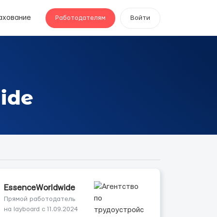
ахование
Работодателям
Войти
ide
EssenceWorldwide
Прямой работодатель
на layboard с 11.09.2024