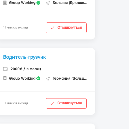
Group Working
Бельгия (Брюссель)
Откликнуться
11 часов назад
Водитель-грузчик
2000€ / в месяц
Group Working
Германия (Зальцгиттер)
Откликнуться
11 часов назад