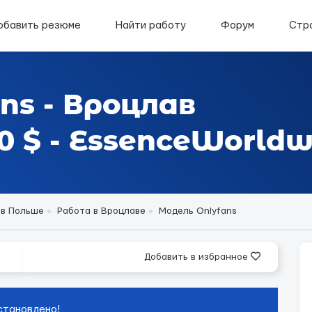
обавить резюме
Найти работу
Форум
Стр
ns - Вроцлав
 $ - EssenceWorldw
 в Польше
Работа в Вроцлаве
Модель Onlyfans
Добавить в избранное
становлено!