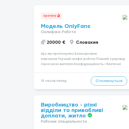
срочно
Модель OnlyFans
Онлифанс Работа
20000 €
Словакия
Що ми пропонуємо:Безкоштовне
навчання.Гнучкий графік роботи.Повний супровід
Своєчасні виплати.Конфіденційність і безпечні
умови співпраці.Вимоги:Вік від 18
років.Відповідальність.Бажання працювати та
розвиватися.Досвід не обов’язковий.Якщо вас
Откликнуться
16 часов назад
зацікавила вакансія — залишайте відгук, і ми
зв’яжемося ...
Виробництво - різні
відділи та привабливі
доплати, житло
Рабочие специальности