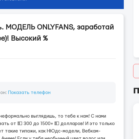
ь. МОДЕЛЬ ONLYFANS, заработай
ее)! Высокий %
П
он:
Показать телефон
 неформально выглядишь, то тебе к нам! С нами
ать от 💵 300 до 1500+ 💵 долларов! И это только
ет такие типажи, как НЮдс-модели, Вебкам-
 Аниме! Если у тебя необычный цвет волос или