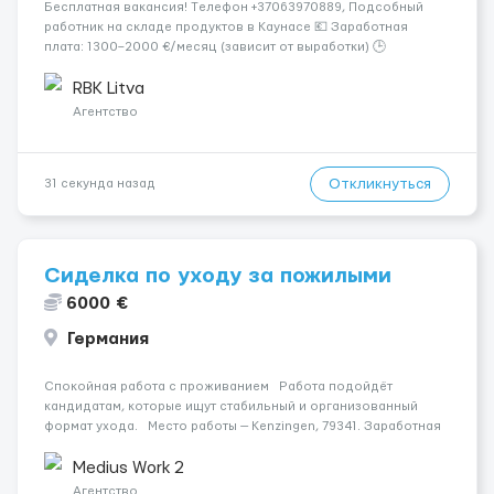
Бесплатная вакансия! Tелефон +37063970889, Подсобный
работник на складе продуктов в Каунасе 💶 Заработная
плата: 1300–2000 €/месяц (зависит от выработки) 🕒
Количество часов: около 160 часов в месяц 📅 График: 5
рабочих дней в неделю (пн–сб, плавающий график) 📦
RBK Litva
Обязанности...
Агентство
Откликнуться
31 секунда назад
Сиделка по уходу за пожилыми
6000 €
Германия
Спокойная работа с проживанием Работа подойдёт
кандидатам, которые ищут стабильный и организованный
формат ухода. Место работы — Kenzingen, 79341. Заработная
плата составляет 1100 €. Уход осуществляется за жінкою.
Мобильность пациента: Мобільний на...
Medius Work 2
Агентство