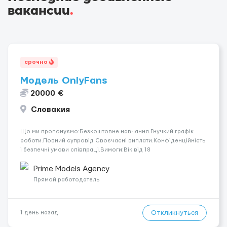
вакансии
.
срочно
Модель OnlyFans
20000 €
Словакия
Що ми пропонуємо:Безкоштовне навчання.Гнучкий графік
роботи.Повний супровід Своєчасні виплати.Конфіденційність
і безпечні умови співпраці.Вимоги:Вік від 18
років.Відповідальність.Бажання працювати та
розвиватися.Досвід не обов’язковий.Якщо вас зацікавила
Prime Models Agency
вакансія — залишайте відгук, і ми зв’яжемося ...
Прямой работодатель
Откликнуться
1 день назад