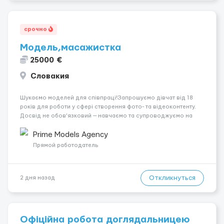
срочно
Модель,масажистка
25000 €
Словакия
Шукаємо моделей для співпраці!Запрошуємо дівчат від 18
років для роботи у сфері створення фото- та відеоконтенту.
Досвід не обов’язковий — навчаємо та супроводжуємо на
всіх етапах. Пропонуємо гнучкий графік, стабільний дохід,
конфіденційність і професійну підтримку. Працюємо офіційно,
Prime Models Agency
поважаємо особ...
Прямой работодатель
Откликнуться
2 дня назад
Офіційна робота доглядальницею