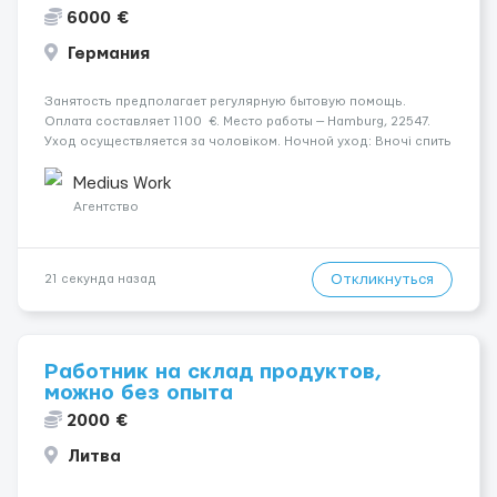
6000 €
Германия
Занятость предполагает регулярную бытовую помощь.
Оплата составляет 1100 €. Место работы — Hamburg, 22547.
Уход осуществляется за чоловіком. Ночной уход: Вночі спить
не прокидаючись. Мобильность пациента: Мобільний з
ходунками (ролатор, палиця). Условия и т...
Medius Work
Агентство
Откликнуться
21 секунда назад
Работник на склад продуктов,
можно без опыта
2000 €
Литва