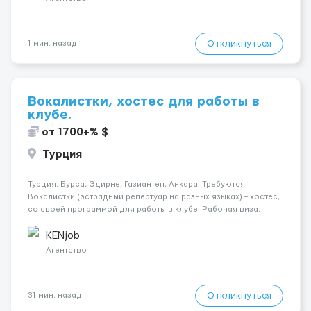
Откликнуться
1 мин. назад
Вокалистки, хостес для работы в
клубе.
от 1700+% $
Турция
Турция: Бурса, Эдирне, Газиантеп, Анкара. Требуются:
Вокалистки (эстрадный репертуар на разных языках) + хостеc,
со своей программой для работы в клубе. Рабочая виза.
Контракт от четырех месяцев до года. Короткий контракт от
одного до трех месяцев. Мед. страховка. Высокая зарплат...
KENjob
Агентство
Откликнуться
31 мин. назад