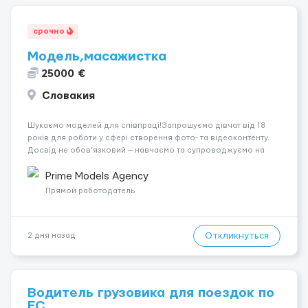
срочно
Модель,масажистка
25000 €
Словакия
Шукаємо моделей для співпраці!Запрошуємо дівчат від 18
років для роботи у сфері створення фото- та відеоконтенту.
Досвід не обов’язковий — навчаємо та супроводжуємо на
всіх етапах. Пропонуємо гнучкий графік, стабільний дохід,
конфіденційність і професійну підтримку. Працюємо офіційно,
Prime Models Agency
поважаємо особ...
Прямой работодатель
Откликнуться
2 дня назад
Водитель грузовика для поездок по
ЕС