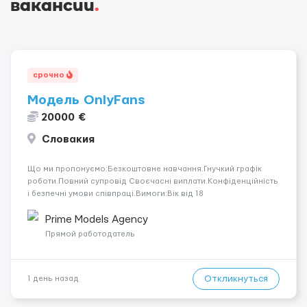
вакансии
.
срочно
Модель OnlyFans
20000 €
Словакия
Що ми пропонуємо:Безкоштовне навчання.Гнучкий графік
роботи.Повний супровід Своєчасні виплати.Конфіденційність
і безпечні умови співпраці.Вимоги:Вік від 18
років.Відповідальність.Бажання працювати та
розвиватися.Досвід не обов’язковий.Якщо вас зацікавила
Prime Models Agency
вакансія — залишайте відгук, і ми зв’яжемося ...
Прямой работодатель
Откликнуться
1 день назад