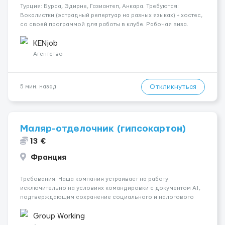
Турция: Бурса, Эдирне, Газиантеп, Анкара. Требуются:
Вокалистки (эстрадный репертуар на разных языках) + хостеc,
со своей программой для работы в клубе. Рабочая виза.
Контракт от четырех месяцев до года. Короткий контракт от
одного до трех месяцев. Мед. страховка. Высокая зарплат...
KENjob
Агентство
Откликнуться
5 мин. назад
Маляр-отделочник (гипсокартон)
13 €
Франция
Требования: Наша компания устраивает на работу
исключительно на условиях командировки с документом A1,
подтверждающим сохранение социального и налогового
статуса в стране проживания во время работы в ЕС.Документ
A1 могут получить граждане стран с упрощенным доступом к
Group Working
рынку труда ЕС (Укра...