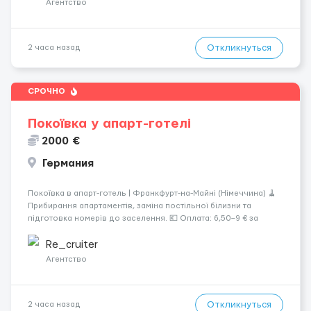
Агентство
Откликнуться
2 часа назад
СРОЧНО
Покоївка у апарт-готелі
2000 €
Германия
Покоївка в апарт-готель | Франкфурт-на-Майні (Німеччина) 🧹
Прибирання апартаментів, заміна постільної білизни та
підготовка номерів до заселення. 💶 Оплата: 6,50–9 € за
номер, під час стажування — 8 €/год. Середній дохід —
близько 2000 € на місяць (після вирахув...
Re_cruiter
Агентство
Откликнуться
2 часа назад