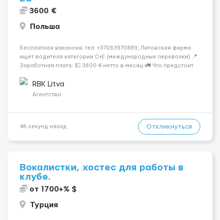
3600 €
Польша
Бесплатная вакансия, тел. +37063970889, Литовская фирма
ищет водителя категории C+E (международные перевозки) 📍
Заработная плата: 💶 3600 € нетто в месяц 🚛 Что предстоит
делать: Международные перевозки на тентах и
рефрижераторах. В среднем 400–500 км в день. Погрузки и
RBK Litva
разгрузки...
Агентство
Откликнуться
46 секунд назад
Вокалистки, хостес для работы в
клубе.
от 1700+% $
Турция