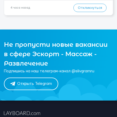
Откликнуться
4 часа назад
Не пропусти новые вакансии
в сфере Эскорт - Массаж -
Развлечение
Подпишись на наш телеграм-канал @slivgramru
Открыть Telegram