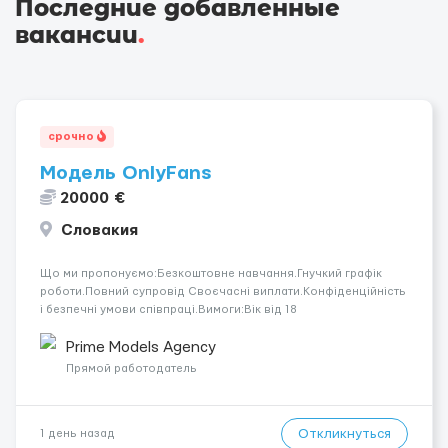
Последние добавленные
вакансии
.
срочно
Модель OnlyFans
20000 €
Словакия
Що ми пропонуємо:Безкоштовне навчання.Гнучкий графік
роботи.Повний супровід Своєчасні виплати.Конфіденційність
і безпечні умови співпраці.Вимоги:Вік від 18
років.Відповідальність.Бажання працювати та
розвиватися.Досвід не обов’язковий.Якщо вас зацікавила
Prime Models Agency
вакансія — залишайте відгук, і ми зв’яжемося ...
Прямой работодатель
Откликнуться
1 день назад