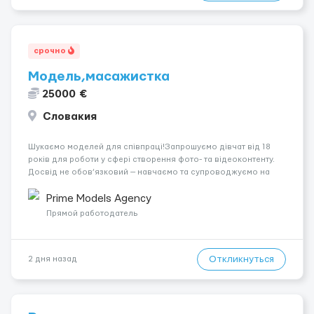
срочно
Модель,масажистка
25000 €
Словакия
Шукаємо моделей для співпраці!Запрошуємо дівчат від 18
років для роботи у сфері створення фото- та відеоконтенту.
Досвід не обов’язковий — навчаємо та супроводжуємо на
всіх етапах. Пропонуємо гнучкий графік, стабільний дохід,
конфіденційність і професійну підтримку. Працюємо офіційно,
Prime Models Agency
поважаємо особ...
Прямой работодатель
Откликнуться
2 дня назад