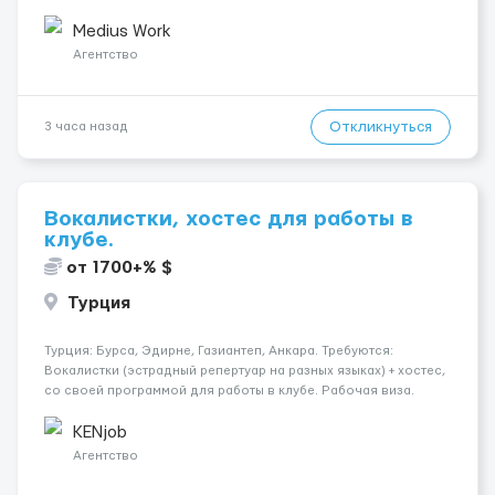
КОНТАКТЫ ДЛЯ УТОЧНЕНИЯ УСЛОВИЙ Польша +48 459 567 591
Укр...
Medius Work
Агентство
Откликнуться
3 часа назад
Вокалистки, хостес для работы в
клубе.
от 1700+% $
Турция
Турция: Бурса, Эдирне, Газиантеп, Анкара. Требуются:
Вокалистки (эстрадный репертуар на разных языках) + хостеc,
со своей программой для работы в клубе. Рабочая виза.
Контракт от четырех месяцев до года. Короткий контракт от
одного до трех месяцев. Мед. страховка. Высокая зарплат...
KENjob
Агентство