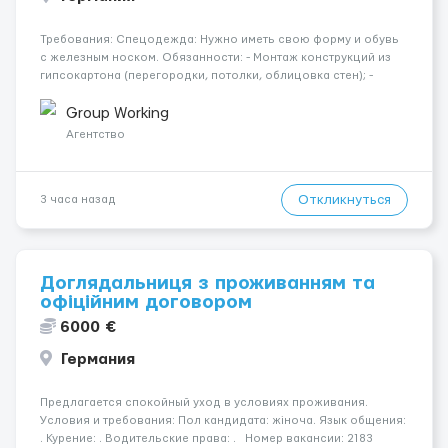
Требования: Спецодежда: Нужно иметь свою форму и обувь
с железным носком. Обязанности: - Монтаж конструкций из
гипсокартона (перегородки, потолки, облицовка стен); -
Подготовка поверхностей под отделку; - Выполнение
малярных работ (шпатлевка, грунтовка, покраска); -
Group Working
Штукатурные работы ...
Агентство
Откликнуться
3 часа назад
Доглядальниця з проживанням та
офіційним договором
6000 €
Германия
Предлагается спокойный уход в условиях проживания.
Условия и требования: Пол кандидата: жіноча. Язык общения:
. Курение: . Водительские права: . Номер вакансии: 2183