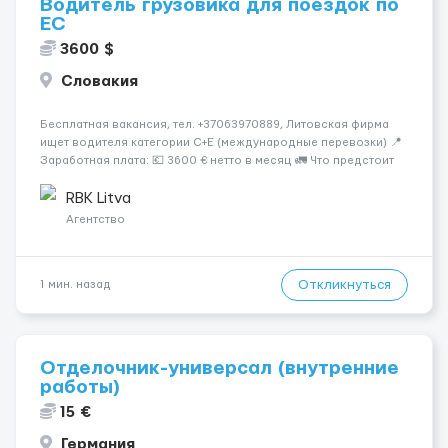
Водитель грузовика для поездок по
ЕС
3600 $
Словакия
Бесплатная вакансия, тел. +37063970889, Литовская фирма
ищет водителя категории C+E (международные перевозки) 📍
Заработная плата: 💶 3600 € нетто в месяц 🚛 Что предстоит
делать: Международные перевозки на тентах и
рефрижераторах. В среднем 400–500 км в день. Погрузки и
RBK Litva
разгрузки...
Агентство
Откликнуться
1 мин. назад
Отделочник-универсал (внутренние
работы)
15 €
Германия