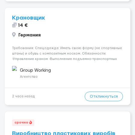
Крановщик
14 €
Германия
Требования: Спецодежда: Иметь свою форму (не спортивные
штаны) и обувь с композитным носком. Обязанности:
-Управление краном -Выполнение подъемно-транспортных
работ на строительных объектах, -Соблюдение правил и
инструкций по безопасности. -Опыт управления различными
Group Working
типами кранов (моб...
Агентство
Откликнуться
2 часа назад
срочно
Виробництво пластикових виробів