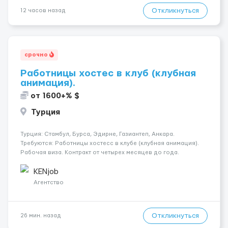
Откликнуться
12 часов назад
срочно
Работницы хостес в клуб (клубная
анимация).
от 1600+% $
Турция
Турция: Стамбул, Бурса, Эдирне, Газиантеп, Анкара.
Требуются: Работницы хостесc в клубе (клубная анимация).
Рабочая виза. Контракт от четырех месяцев до года.
Короткий контракт от одного до трех месяцев. Мед.
страховка. Высокая зарплата + %. Легально. Безопасно.
KENjob
*Коммуникабел...
Агентство
Откликнуться
26 мин. назад