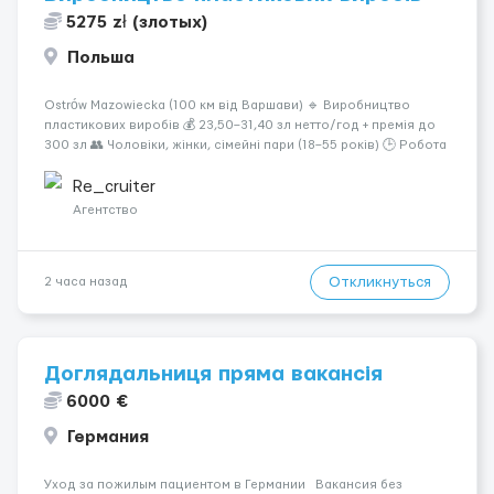
5275 zł (злотых)
Польша
Ostrów Mazowiecka (100 км від Варшави) 🔹 Виробництво
пластикових виробів 💰 23,50–31,40 зл нетто/год + премія до
300 зл 👥 Чоловіки, жінки, сімейні пари (18–55 років) 🕒 Робота
у 2–3 зміни 🏠 Житло — 650 зл/міс. Компенсація за власне
житло — 400 зл. 📦 Обов...
Re_cruiter
Агентство
Откликнуться
2 часа назад
Доглядальниця пряма вакансія
6000 €
Германия
Уход за пожилым пациентом в Германии Вакансия без