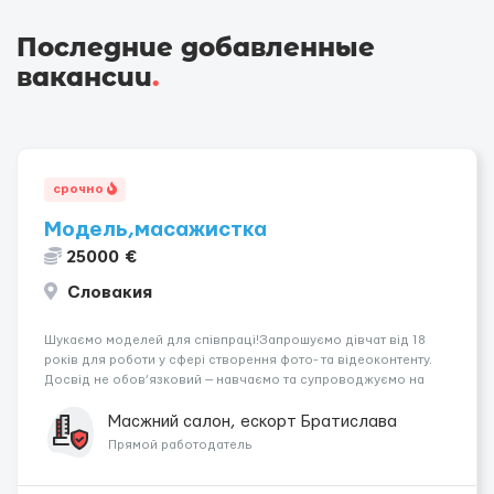
Последние добавленные
вакансии
.
срочно
Модель,масажистка
25000 €
Словакия
Шукаємо моделей для співпраці!Запрошуємо дівчат від 18
років для роботи у сфері створення фото- та відеоконтенту.
Досвід не обов’язковий — навчаємо та супроводжуємо на
всіх етапах. Пропонуємо гнучкий графік, стабільний дохід,
конфіденційність і професійну підтримку. Працюємо офіційно,
Масжний салон, ескорт Братислава
поважаємо особ...
Прямой работодатель