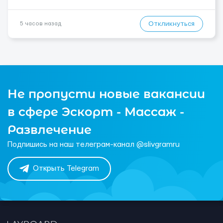
Откликнуться
5 часов назад
Не пропусти новые вакансии
в сфере Эскорт - Массаж -
Развлечение
Подпишись на наш телеграм-канал @slivgramru
Открыть Telegram