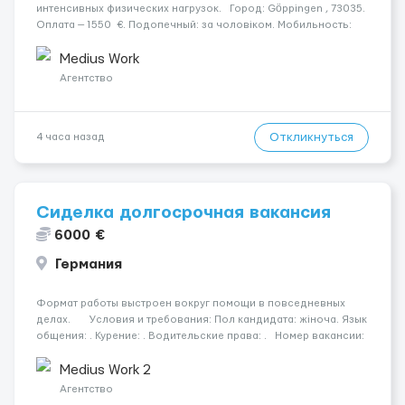
интенсивных физических нагрузок. Город: Göppingen , 73035.
Оплата — 1550 €. Подопечный: за чоловіком. Мобильность:
Мобільний. Психологическое состояние: Початкова стадія
деменції. Ночной уход: ...
Medius Work
Агентство
Откликнуться
4 часа назад
Сиделка долгосрочная вакансия
6000 €
Германия
Формат работы выстроен вокруг помощи в повседневных
делах. Условия и требования: Пол кандидата: жіноча. Язык
общения: . Курение: . Водительские права: . Номер вакансии:
2384 КОНТАКТЫ ДЛЯ УТОЧНЕНИЯ УСЛОВИЙ Польша +48 459
567 59...
Medius Work 2
Агентство