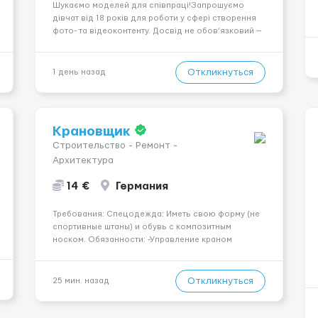
Шукаємо моделей для співпраці!Запрошуємо
дівчат від 18 років для роботи у сфері створення
фото- та відеоконтенту. Досвід не обов’язковий —
навчаємо та супроводжуємо на всіх етапах.
Пропонуємо гнучкий графік, стабільний дохід,
конфіденційність і професійну підтримку.
Откликнуться
1 день назад
Працюємо офіційно, поважаємо особ...
Крановщик
Строительство - Ремонт -
Архитектура
14 €
Германия
Требования: Спецодежда: Иметь свою форму (не
спортивные штаны) и обувь с композитным
носком. Обязанности: -Управление краном
-Выполнение подъемно-транспортных работ на
строительных объектах, -Соблюдение правил и
инструкций по безопасности. -Опыт управления
Откликнуться
25 мин. назад
различными типами кранов (моб...