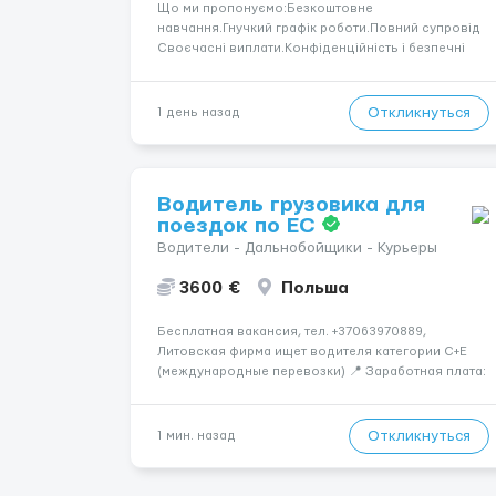
Що ми пропонуємо:Безкоштовне
навчання.Гнучкий графік роботи.Повний супровід
Своєчасні виплати.Конфіденційність і безпечні
умови співпраці.Вимоги:Вік від 18
років.Відповідальність.Бажання працювати та
розвиватися.Досвід не обов’язковий.Якщо вас
Откликнуться
1 день назад
зацікавила вакансія — залишайте відгук, і ми
зв’яжемося ...
Водитель грузовика для
поездок по ЕС
Водители - Дальнобойщики - Курьеры
3600 €
Польша
Бесплатная вакансия, тел. +37063970889,
Литовская фирма ищет водителя категории C+E
(международные перевозки) 📍 Заработная плата:
💶 3600 € нетто в месяц 🚛 Что предстоит делать:
Международные перевозки на тентах и
рефрижераторах. В среднем 400–500 км в день.
Откликнуться
1 мин. назад
Погрузки и разгрузки...