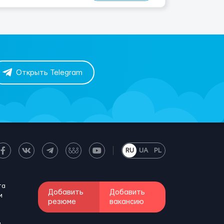
Открыть Telegram
RU
UA
PL
та
Добавить
Добавить
м
резюме
вакансию