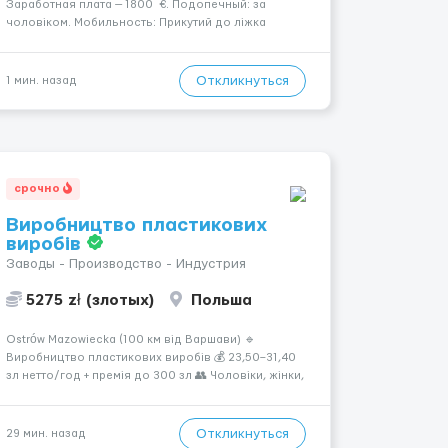
Заработная плата — 1800 €. Подопечный: за
чоловіком. Мобильность: Прикутий до ліжка
(можливість сидіти є). Психологическое
состояние: Початкова стадія деменції. Ночной
режим: Іноді прокидається, не щодня. ...
Откликнуться
1 мин. назад
срочно
Виробництво пластикових
виробів
Заводы - Производство - Индустрия
5275 zł (злотых)
Польша
Ostrów Mazowiecka (100 км від Варшави) 🔹
Виробництво пластикових виробів 💰 23,50–31,40
зл нетто/год + премія до 300 зл 👥 Чоловіки, жінки,
сімейні пари (18–55 років) 🕒 Робота у 2–3 зміни 🏠
Житло — 650 зл/міс. Компенсація за власне житло
— 400 зл. 📦 Обов...
Откликнуться
29 мин. назад