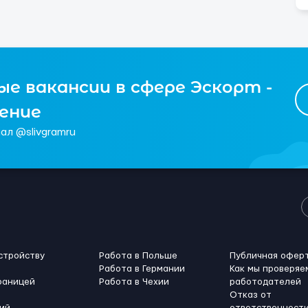
е вакансии в сфере Эскорт -
чение
ал @slivgramru
стройству
Работа в Польше
Публичная офер
Работа в Германии
Как мы проверяе
раницей
Работа в Чехии
работодателей
Отказ от