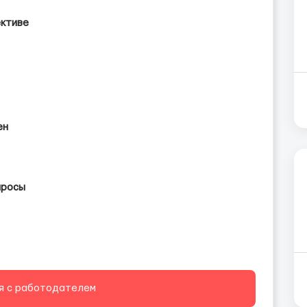
ективе
ен
просы
я с работодателем