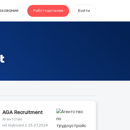
ахование
Работодателям
Войти
t
AGA Recruitment
Агентство
на layboard с 25.07.2024