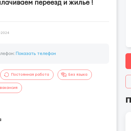
плачиваем переезд и жилье !
-2024
елефон:
Показать телефон
Постоянная работа
Без языка
 вакансия
П
а