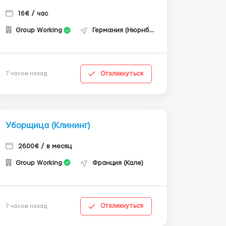
16€ / час
Group Working
Германия (Нюрнберг)
Откликнуться
7 часов назад
Уборщица (Клининг)
2600€ / в месяц
Group Working
Франция (Кале)
Откликнуться
7 часов назад