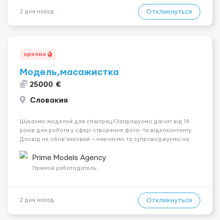
Откликнуться
2 дня назад
срочно
Модель,масажистка
25000 €
Словакия
Шукаємо моделей для співпраці!Запрошуємо дівчат від 18
років для роботи у сфері створення фото- та відеоконтенту.
Досвід не обов’язковий — навчаємо та супроводжуємо на
всіх етапах. Пропонуємо гнучкий графік, стабільний дохід,
конфіденційність і професійну підтримку. Працюємо офіційно,
Prime Models Agency
поважаємо особ...
Прямой работодатель
Откликнуться
2 дня назад