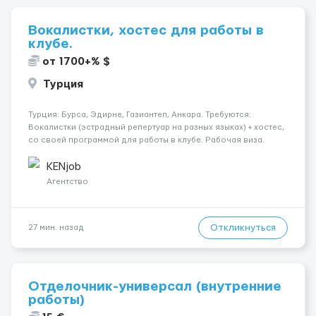
Вокалистки, хостес для работы в
клубе.
от 1700+% $
Турция
Турция: Бурса, Эдирне, Газиантеп, Анкара. Требуются:
Вокалистки (эстрадный репертуар на разных языках) + хостеc,
со своей программой для работы в клубе. Рабочая виза.
Контракт от четырех месяцев до года. Короткий контракт от
одного до трех месяцев. Мед. страховка. Высокая зарплат...
KENjob
Агентство
Откликнуться
27 мин. назад
Отделочник-универсал (внутренние
работы)