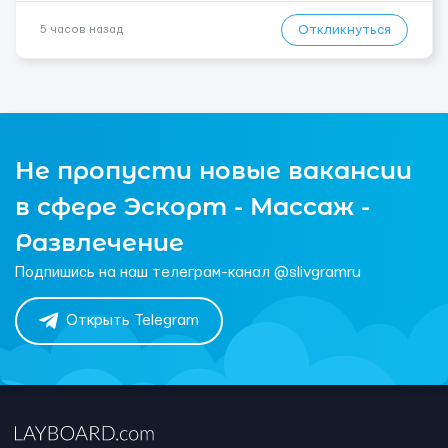
Откликнуться
5 часов назад
Не пропусти новые вакансии
в сфере Эскорт - Массаж -
Развлечение
Подпишись на наш телеграм-канал @slivgramru
Открыть Telegram