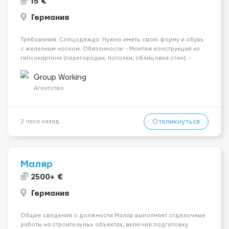
15 €
Германия
Требования: Спецодежда: Нужно иметь свою форму и обувь
с железным носком. Обязанности: - Монтаж конструкций из
гипсокартона (перегородки, потолки, облицовка стен); -
Подготовка поверхностей под отделку; - Выполнение
малярных работ (шпатлевка, грунтовка, покраска); -
Group Working
Штукатурные работы ...
Агентство
Откликнуться
2 часа назад
Маляр
2500+ €
Германия
Общие сведения о должности Маляр выполняет отделочные
работы на строительных объектах, включая подготовку