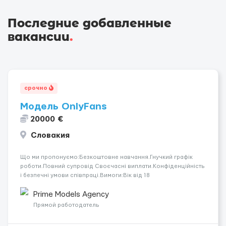
Последние добавленные
вакансии
.
срочно
Модель OnlyFans
20000 €
Словакия
Що ми пропонуємо:Безкоштовне навчання.Гнучкий графік
роботи.Повний супровід Своєчасні виплати.Конфіденційність
і безпечні умови співпраці.Вимоги:Вік від 18
років.Відповідальність.Бажання працювати та
розвиватися.Досвід не обов’язковий.Якщо вас зацікавила
Prime Models Agency
вакансія — залишайте відгук, і ми зв’яжемося ...
Прямой работодатель