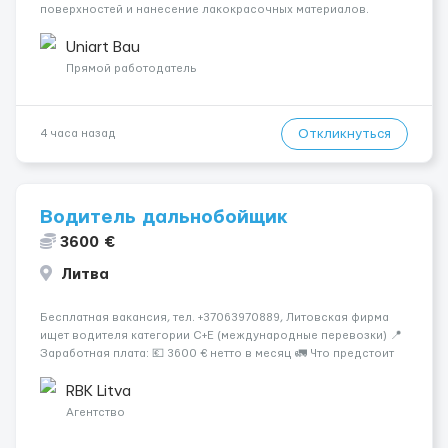
поверхностей и нанесение лакокрасочных материалов.
Основная работа выполняется в Берлине. Ищем
профессионалов на месте, приглашения делаем только для
Uniart Bau
профессионалов с доказательным портф...
Прямой работодатель
Откликнуться
4 часа назад
Водитель дальнобойщик
3600 €
Литва
Бесплатная вакансия, тел. +37063970889, Литовская фирма
ищет водителя категории C+E (международные перевозки) 📍
Заработная плата: 💶 3600 € нетто в месяц 🚛 Что предстоит
делать: Международные перевозки на тентах и
рефрижераторах. В среднем 400–500 км в день. Погрузки и
RBK Litva
разгрузки ...
Агентство