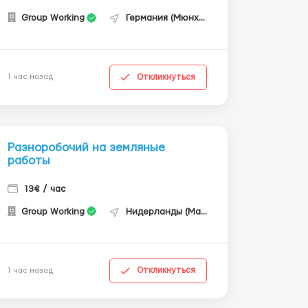
Group Working
Германия (Мюнхен)
Откликнуться
1 час назад
Разноробочий на земляные
работы
13€ / час
Group Working
Нидерланды (Маастрихт)
Откликнуться
1 час назад