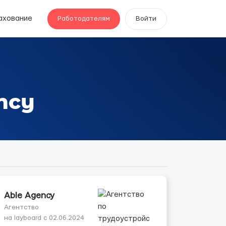
ахование
Работодателям
Войти
ncy
Able Agency
Агентство
на layboard с 02.06.2024