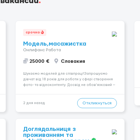
 вакансии
.
срочно
Модель,масажистка
Онлифанс Работа
25000 €
Словакия
Шукаємо моделей для співпраці!Запрошуємо
дівчат від 18 років для роботи у сфері створення
фото- та відеоконтенту. Досвід не обов’язковий —
навчаємо та супроводжуємо на всіх етапах.
Пропонуємо гнучкий графік, стабільний дохід,
конфіденційність і професійну підтримку.
Откликнуться
2 дня назад
Працюємо офіційно, поважаємо особ...
Доглядальниця з
проживанням та