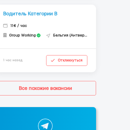
Водитель Категории В
11€ / час
Group Working
Бельгия (Антверпен)
Откликнуться
1 час назад
Все похожие вакансии