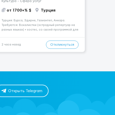
Культура - Сфера услуг
от 1700+% $
Турция
Турция: Бурса, Эдирне, Газиантеп, Анкара.
Требуются: Вокалистки (эстрадный репертуар на
разных языках) + хостеc, со своей программой для
работы в клубе. Рабочая виза. Контракт от четырех
месяцев до года. Короткий контракт от одного до
трех месяцев. Мед. страховка. Высокая зарплат...
Откликнуться
2 часа назад
Открыть Telegram