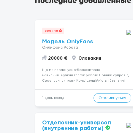
Последние добавленные
срочно
Модель OnlyFans
Онлифанс Работа
20000 €
Словакия
Що ми пропонуємо:Безкоштовне
навчання.Гнучкий графік роботи.Повний супровід
Своєчасні виплати.Конфіденційність і безпечні
умови співпраці.Вимоги:Вік від 18
років.Відповідальність.Бажання працювати та
розвиватися.Досвід не обов’язковий.Якщо вас
Откликнуться
1 день назад
зацікавила вакансія — залишайте відгук, і ми
зв’яжемося ...
Отделочник-универсал
(внутренние работы)