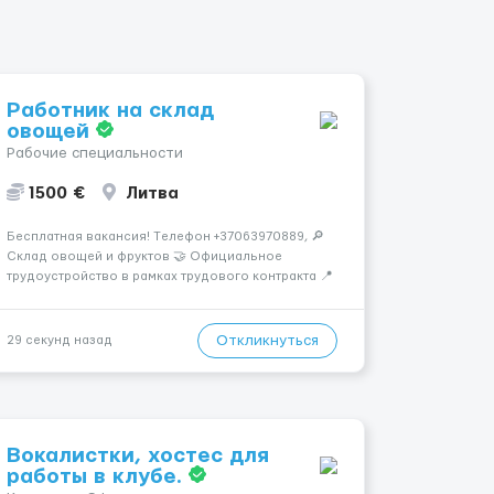
Работник на склад
овощей
Рабочие специальности
1500 €
Литва
Бесплатная вакансия! Tелефон +37063970889, 🔎
Склад овощей и фруктов 🤝 Официальное
трудоустройство в рамках трудового контракта 📍
МЕСТО РАБОТЫ: г.Вильнюс, Литва 📌
ТРЕБОВАНИЯ: - Мужчины и Женщины / пары
возраст 18-45 лет - медкомиссия 30 евро (с ЗП) -
Откликнуться
29 секунд назад
работа в темпе - разговорный русский...
Вокалистки, хостес для
работы в клубе.