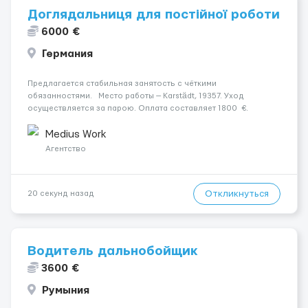
Доглядальниця для постійної роботи
6000 €
Германия
Предлагается стабильная занятость с чёткими
обязанностями. Место работы — Karstädt, 19357. Уход
осуществляется за парою. Оплата составляет 1800 €.
Психологическое состояние: У чоловіка початкова стадія
деменції. Мобильность пациента: Чоловік мобільний з
Medius Work
ходунками (...
Агентство
Откликнуться
20 секунд назад
Водитель дальнобойщик
3600 €
Румыния