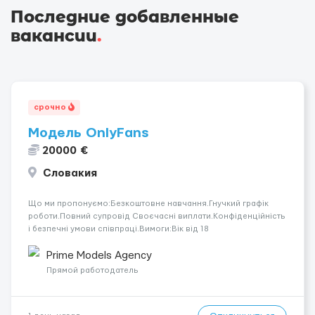
Последние добавленные
вакансии
.
срочно
Модель OnlyFans
20000 €
Словакия
Що ми пропонуємо:Безкоштовне навчання.Гнучкий графік
роботи.Повний супровід Своєчасні виплати.Конфіденційність
і безпечні умови співпраці.Вимоги:Вік від 18
років.Відповідальність.Бажання працювати та
розвиватися.Досвід не обов’язковий.Якщо вас зацікавила
Prime Models Agency
вакансія — залишайте відгук, і ми зв’яжемося ...
Прямой работодатель