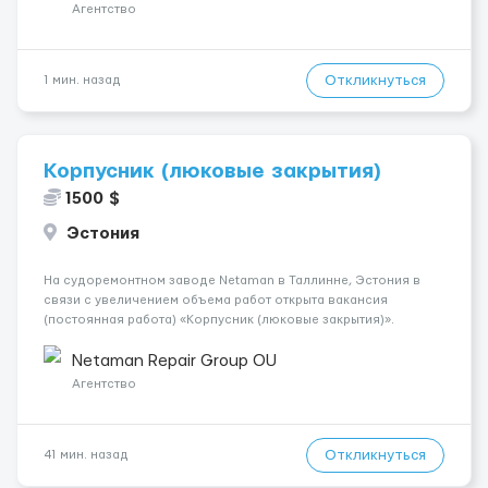
возможны редкие пробуждения. Рабо...
Агентство
Откликнуться
1 мин. назад
Корпусник (люковые закрытия)
1500 $
Эстония
На судоремонтном заводе Netaman в Таллинне, Эстония в
связи с увеличением объема работ открыта вакансия
(постоянная работа) «Корпусник (люковые закрытия)».
Обязанности: Выполнение полного спектра работ по
люковым закрытиям: замена уплотнительной резины ремонт
Netaman Repair Group OU
корпусных кон...
Агентство
Откликнуться
41 мин. назад