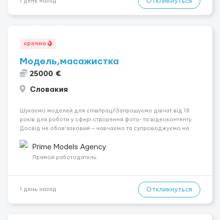
Откликнуться
1 день назад
срочно
Модель,масажистка
25000 €
Словакия
Шукаємо моделей для співпраці!Запрошуємо дівчат від 18
років для роботи у сфері створення фото- та відеоконтенту.
Досвід не обов’язковий — навчаємо та супроводжуємо на
всіх етапах. Пропонуємо гнучкий графік, стабільний дохід,
конфіденційність і професійну підтримку. Працюємо офіційно,
Prime Models Agency
поважаємо особ...
Прямой работодатель
Откликнуться
1 день назад