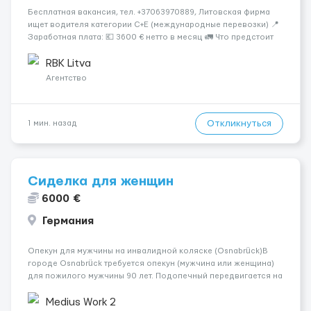
Бесплатная вакансия, тел. +37063970889, Литовская фирма
ищет водителя категории C+E (международные перевозки) 📍
Заработная плата: 💶 3600 € нетто в месяц 🚛 Что предстоит
делать: Международные перевозки на тентах и
рефрижераторах. В среднем 400–500 км в день. Погрузки и
RBK Litva
разгрузки...
Агентство
Откликнуться
1 мин. назад
Сиделка для женщин
6000 €
Германия
Опекун для мужчины на инвалидной коляске (Osnabrück)В
городе Osnabrück требуется опекун (мужчина или женщина)
для пожилого мужчины 90 лет. Подопечный передвигается на
инвалидной коляске, необходима помощь при
пересаживании, гигиене и бытовых вопросах.Ночью
Medius Work 2