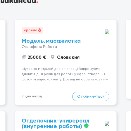
 вакансии
.
срочно
Модель,масажистка
Онлифанс Работа
25000 €
Словакия
Шукаємо моделей для співпраці!Запрошуємо
дівчат від 18 років для роботи у сфері створення
фото- та відеоконтенту. Досвід не обов’язковий —
навчаємо та супроводжуємо на всіх етапах.
Пропонуємо гнучкий графік, стабільний дохід,
конфіденційність і професійну підтримку.
Откликнуться
2 дня назад
Працюємо офіційно, поважаємо особ...
Отделочник-универсал
(внутренние работы)