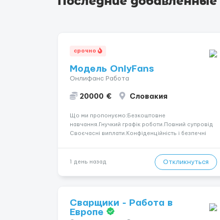
Последние добавленные
срочно
Модель OnlyFans
Онлифанс Работа
20000 €
Словакия
Що ми пропонуємо:Безкоштовне
навчання.Гнучкий графік роботи.Повний супровід
Своєчасні виплати.Конфіденційність і безпечні
умови співпраці.Вимоги:Вік від 18
років.Відповідальність.Бажання працювати та
розвиватися.Досвід не обов’язковий.Якщо вас
Откликнуться
1 день назад
зацікавила вакансія — залишайте відгук, і ми
зв’яжемося ...
Сварщики - Работа в
Европе