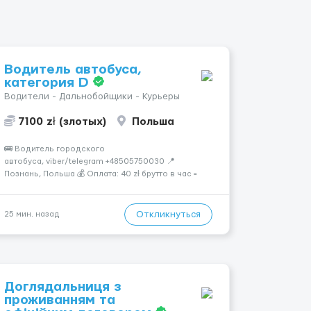
Водитель автобуса,
категория D
Водители - Дальнобойщики - Курьеры
7100 zł (злотых)
Польша
🚌 Водитель городского
автобуса, viber/telegram +48505750030 📍
Познань, Польша 💰 Оплата: 40 zł брутто в час =
32,30 zł нетто В месяц: 6 460 – 7 100 zł чистыми 🏠
Бесплатное проживание первые 3 месяца. Далее
- 450 zł/месяц или +1 zł к ставке для тех, кто
Откликнуться
25 мин. назад
арендует жильё ...
Доглядальниця з
проживанням та