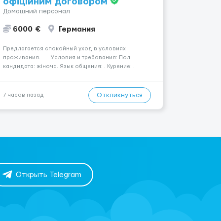
офіційним договором
Домашний персонал
6000 €
Германия
Предлагается спокойный уход в условиях
проживания. Условия и требования: Пол
кандидата: жіноча. Язык общения: . Курение: .
Водительские права: . Номер вакансии: 2183
КОНТАКТЫ ДЛЯ УТОЧНЕНИЯ УСЛОВИЙ Польша +48
459 567 591 Укр...
Откликнуться
7 часов назад
Открыть Telegram