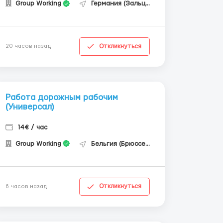
Group Working
Германия (Зальцгиттер)
Откликнуться
20 часов назад
Работа дорожным рабочим
(Универсал)
14€ / час
Group Working
Бельгия (Брюссель)
Откликнуться
6 часов назад