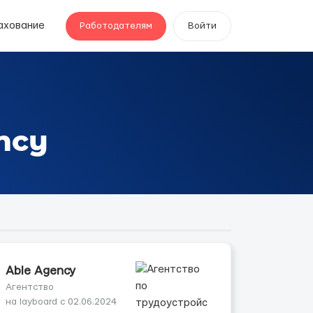
ахование
Работодателям
Войти
ncy
Able Agency
Агентство
на layboard с 02.06.2024