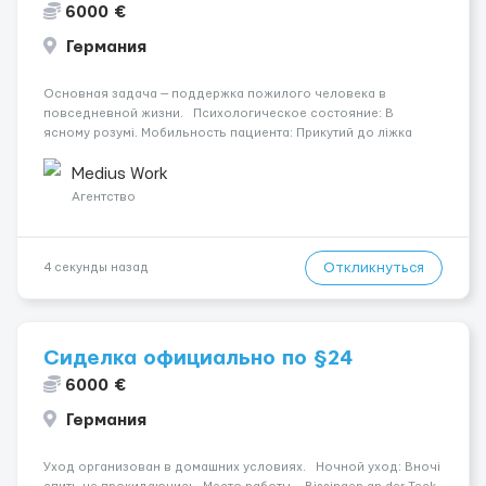
6000 €
Германия
Основная задача — поддержка пожилого человека в
повседневной жизни. Психологическое состояние: В
ясному розумі. Мобильность пациента: Прикутий до ліжка
(можливість сидіти є). Уход осуществляется за чоловіком.
Место работы: Hohenstadt, 73345. Заработная плата — 1850
Medius Work
&eu...
Агентство
Откликнуться
4 секунды назад
Сиделка официально по §24
6000 €
Германия
Уход организован в домашних условиях. Ночной уход: Вночі