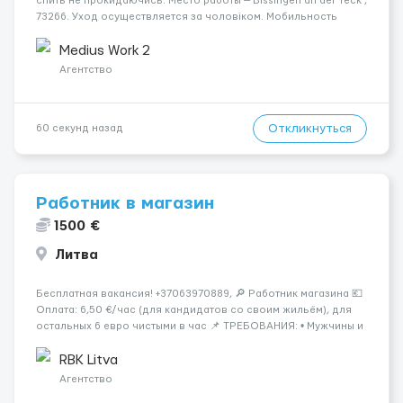
спить не прокидаючись. Место работы — Bissingen an der Teck ,
73266. Уход осуществляется за чоловіком. Мобильность
пациента: Мобільний. Условия и требования: Пол кандидата:
чоловіча. Язык общения: німецька...
Medius Work 2
Агентство
Откликнуться
60 секунд назад
Работник в магазин
1500 €
Литва
Бесплатная вакансия! +37063970889, 🔎 Работник магазина 💶
Оплата: 6,50 €/час (для кандидатов со своим жильём), для
остальных 6 евро чистыми в час 📌 ТРЕБОВАНИЯ: • Мужчины и
женщины • Без опыта работы • Ответственность и желание
работать • Готовность работать в ...
RBK Litva
Агентство