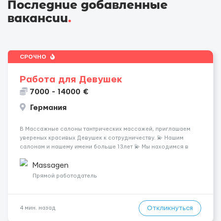
Последние добавленные
вакансии
.
СРОЧНО
Работа для Девушек
7000 - 14000 €
Германия
В Массажные салоны тантрических массажей, приглашаем
увереных красивых Девушек к сотрудничеству. 💫 Нашим
салонам и нашему имени больше 13лет 💫 Мы находимся в
городе Берлин 💜Прямой работодатель 💙Большая
заработная плата 💚Мы гарантируем Наличие работы. Поток 💝
Massagen
incall / Out...
Прямой работодатель
Откликнуться
4 мин. назад