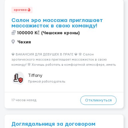
срочно
Салон эро массажа приглашает
массажисток в свою команду!
100000 Kč (Чешские кроны)
Чехия
💎 ВАКАНСИЯ ДЛЯ ДЕВУШЕК В ПРАГЕ 💎 🌸 Салон
эротического массажа приглашает массажисток в свою
команду! 🌸 Хочешь работать в комфортной атмосфере, иметь
высокий доход и самостоятельно выбирать удобный график?
Тогда мы ждём именно тебя! 💆‍♀️✨ 💰 ЧТО МЫ ПРЕДЛАГАЕМ: 🔥
Tiffany
Доход от 4 000 €...
Прямой работодатель
Откликнуться
17 часов назад
Доглядальниця за договором