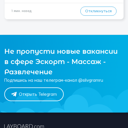
Откликнуться
1 мин. назад
Не пропусти новые вакансии
в сфере Эскорт - Массаж -
Развлечение
Подпишись на наш телеграм-канал @slivgramru
Открыть Telegram