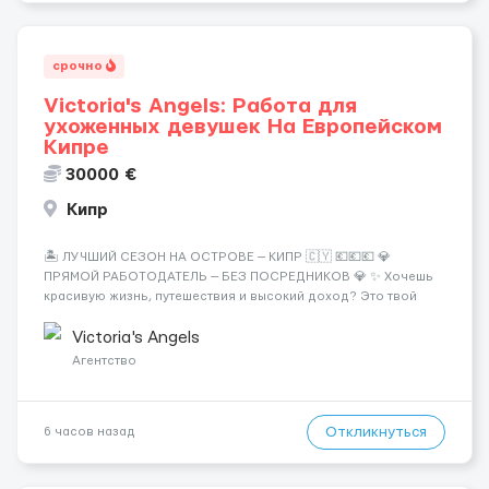
срочно
Victoria's Angels: Работа для
ухоженных девушек На Европейском
Кипре
30000 €
Кипр
🏝️ ЛУЧШИЙ СЕЗОН НА ОСТРОВЕ — КИПР 🇨🇾 💶💶💶 💎
ПРЯМОЙ РАБОТОДАТЕЛЬ — БЕЗ ПОСРЕДНИКОВ 💎 ✨ Хочешь
красивую жизнь, путешествия и высокий доход? Это твой
шанс изменить всё уже сейчас. 🔥 ПОЧЕМУ ИМЕННО МЫ: —
Опытная команда с годами практики — Стабильный поток
Victoria's Angels
клиентов (без ...
Агентство
Откликнуться
6 часов назад