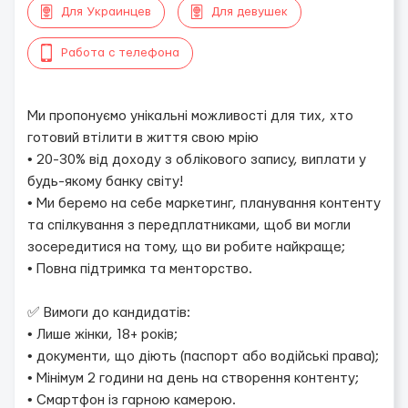
Для Украинцев
Для девушек
Работа с телефона
Ми пропонуємо унікальні можливості для тих, хто
готовий втілити в життя свою мрію
• 20-30% від доходу з облікового запису, виплати у
будь-якому банку світу!
• Ми беремо на себе маркетинг, планування контенту
та спілкування з передплатниками, щоб ви могли
зосередитися на тому, що ви робите найкраще;
• Повна підтримка та менторство.
✅ Вимоги до кандидатів:
• Лише жінки, 18+ років;
• документи, що діють (паспорт або водійські права);
• Мінімум 2 години на день на створення контенту;
• Смартфон із гарною камерою.