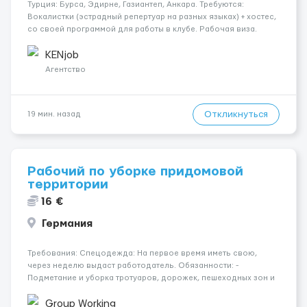
Турция: Бурса, Эдирне, Газиантеп, Анкара. Требуются:
Вокалистки (эстрадный репертуар на разных языках) + хостеc,
со своей программой для работы в клубе. Рабочая виза.
Контракт от четырех месяцев до года. Короткий контракт от
одного до трех месяцев. Мед. страховка. Высокая зарплат...
KENjob
Агентство
Откликнуться
19 мин. назад
Рабочий по уборке придомовой
территории
16 €
Германия
Требования: Спецодежда: На первое время иметь свою,
через неделю выдаст работодатель. Обязанности: -
Подметание и уборка тротуаров, дорожек, пешеходных зон и
площадок; - Сбор и вынос мусора из урн, контейнеров и с
территории двора; - Уборка листвы, веток, бытовых отходов,
Group Working