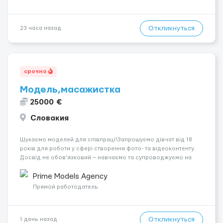
Откликнуться
23 часа назад
срочно
Модель,масажистка
25000 €
Словакия
Шукаємо моделей для співпраці!Запрошуємо дівчат від 18
років для роботи у сфері створення фото- та відеоконтенту.
Досвід не обов’язковий — навчаємо та супроводжуємо на
всіх етапах. Пропонуємо гнучкий графік, стабільний дохід,
конфіденційність і професійну підтримку. Працюємо офіційно,
Prime Models Agency
поважаємо особ...
Прямой работодатель
Откликнуться
1 день назад