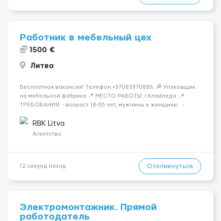
Работник в мебельный цех
1500 €
Литва
Бесплатная вакансия! Tелефон +37063970889, 🔎 Упаковщик
на мебельной фабрике 📍 МЕСТО РАБОТЫ: г.Клайпеда 📌
ТРЕБОВАНИЯ: - возраст 18-55 лет, мужчины и женщины -
можно без опыта работы 💳 ОПЛАТА ТРУДА: - ставка 6 евро/
час нетто 📃 ОБЯЗАННОСТИ: - с...
RBK Litva
Агентство
Откликнуться
12 секунд назад
Электромонтажник. Прямой
работодатель