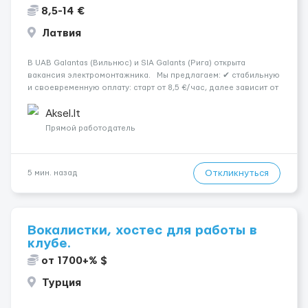
8,5-14 €
Латвия
В UAB Galantas (Вильнюс) и SIA Galants (Рига) открыта
вакансия электромонтажника. Мы предлагаем: ✔ стабильную
и своевременную оплату: старт от 8,5 €/час, далее зависит от
вашего опыта и квалификации (в командировках 14 евро/
час); ✔ график работы возможен до 10 часов в день; ...
Aksel.lt
Прямой работодатель
Откликнуться
5 мин. назад
Вокалистки, хостес для работы в
клубе.
от 1700+% $
Турция