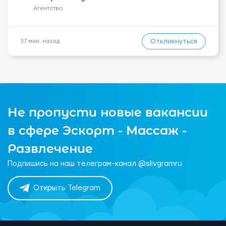
снега и грязи; ...
Агентство
Откликнуться
37 мин. назад
Не пропусти новые вакансии
в сфере Эскорт - Массаж -
Развлечение
Подпишись на наш телеграм-канал @slivgramru
Открыть Telegram