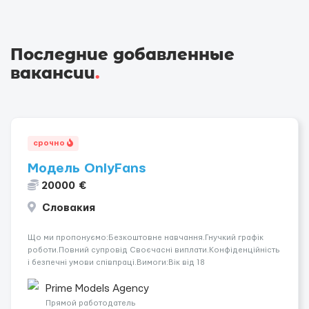
Последние добавленные
вакансии
.
срочно
Модель OnlyFans
20000 €
Словакия
Що ми пропонуємо:Безкоштовне навчання.Гнучкий графік
роботи.Повний супровід Своєчасні виплати.Конфіденційність
і безпечні умови співпраці.Вимоги:Вік від 18
років.Відповідальність.Бажання працювати та
розвиватися.Досвід не обов’язковий.Якщо вас зацікавила
Prime Models Agency
вакансія — залишайте відгук, і ми зв’яжемося ...
Прямой работодатель