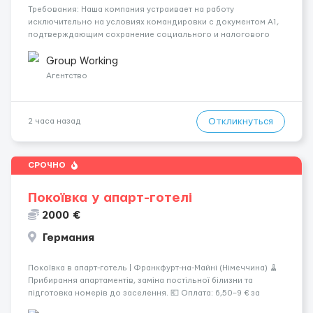
Требования: Наша компания устраивает на работу
исключительно на условиях командировки с документом A1,
подтверждающим сохранение социального и налогового
статуса в стране проживания во время работы в ЕС.Документ
A1 могут получить граждане стран с упрощенным доступом к
Group Working
рынку труда ЕС (Укра...
Агентство
Откликнуться
2 часа назад
СРОЧНО
Покоївка у апарт-готелі
2000 €
Германия
Покоївка в апарт-готель | Франкфурт-на-Майні (Німеччина) 🧹
Прибирання апартаментів, заміна постільної білизни та
підготовка номерів до заселення. 💶 Оплата: 6,50–9 € за
номер, під час стажування — 8 €/год. Середній дохід —