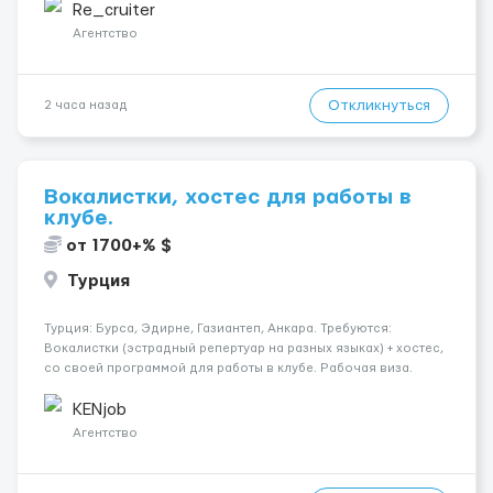
близько 2000 € на місяць (після вирахув...
Re_cruiter
Агентство
Откликнуться
2 часа назад
Вокалистки, хостес для работы в
клубе.
от 1700+% $
Турция
Турция: Бурса, Эдирне, Газиантеп, Анкара. Требуются:
Вокалистки (эстрадный репертуар на разных языках) + хостеc,
со своей программой для работы в клубе. Рабочая виза.
Контракт от четырех месяцев до года. Короткий контракт от
одного до трех месяцев. Мед. страховка. Высокая зарплат...
KENjob
Агентство