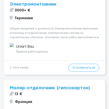
Электромонтажник
3000+ €
Германия
Общие сведения о должности Электромонтажник выполняет
установку и подключение электрических систем на
строительных объектах. Основная часть работ выполняется в
Берлине. Ищем профессионалов на месте, приглашения
делаем только для профессионалов с доказательным
Uniart Bau
портфолио Обязанности ...
Прямой работодатель
Откликнуться
2 часа назад
Маляр-отделочник (гипсокартон)
13 €
Франция