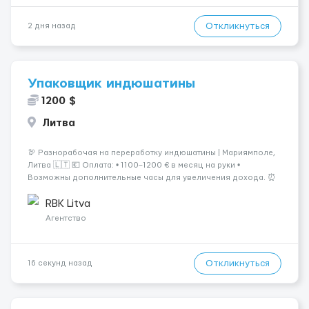
Откликнуться
2 дня назад
Упаковщик индюшатины
1200 $
Литва
🦃 Разнорабочая на переработку индюшатины | Мариямполе,
Литва 🇱🇹 💶 Оплата: • 1100–1200 € в месяц на руки •
Возможны дополнительные часы для увеличения дохода. ⏰
График работы: • 200–240 часов в месяц • Работа в 2 смены: —
с 06:00 (иногда с 07:00...
RBK Litva
Агентство
Откликнуться
16 секунд назад