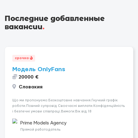
Последние добавленные
вакансии
.
срочно
Модель OnlyFans
20000 €
Словакия
Що ми пропонуємо:Безкоштовне навчання.Гнучкий графік
роботи.Повний супровід Своєчасні виплати.Конфіденційність
і безпечні умови співпраці.Вимоги:Вік від 18
років.Відповідальність.Бажання працювати та
розвиватися.Досвід не обов’язковий.Якщо вас зацікавила
Prime Models Agency
вакансія — залишайте відгук, і ми зв’яжемося ...
Прямой работодатель