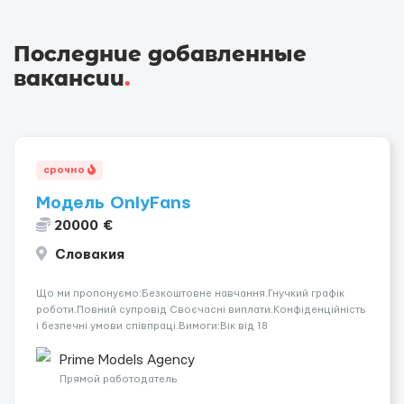
Последние добавленные
вакансии
.
срочно
Модель OnlyFans
20000 €
Словакия
Що ми пропонуємо:Безкоштовне навчання.Гнучкий графік
роботи.Повний супровід Своєчасні виплати.Конфіденційність
і безпечні умови співпраці.Вимоги:Вік від 18
років.Відповідальність.Бажання працювати та
розвиватися.Досвід не обов’язковий.Якщо вас зацікавила
Prime Models Agency
вакансія — залишайте відгук, і ми зв’яжемося ...
Прямой работодатель