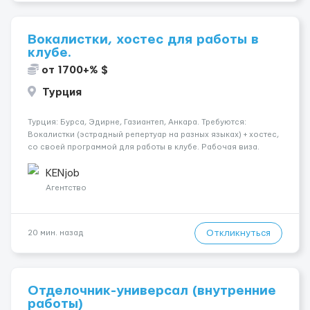
Вокалистки, хостес для работы в
клубе.
от 1700+% $
Турция
Турция: Бурса, Эдирне, Газиантеп, Анкара. Требуются:
Вокалистки (эстрадный репертуар на разных языках) + хостеc,
со своей программой для работы в клубе. Рабочая виза.
Контракт от четырех месяцев до года. Короткий контракт от
одного до трех месяцев. Мед. страховка. Высокая зарплат...
KENjob
Агентство
Откликнуться
20 мин. назад
Отделочник-универсал (внутренние
работы)