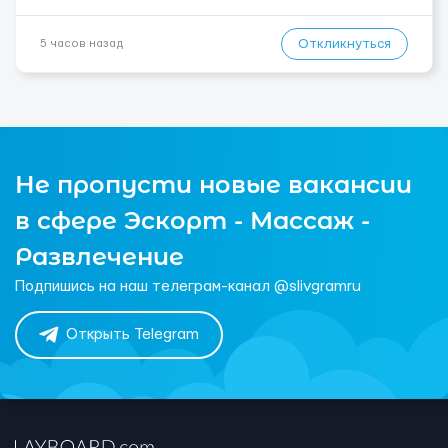
Откликнуться
5 часов назад
Не пропусти новые вакансии
в сфере Эскорт - Массаж -
Развлечение
Подпишись на наш телеграм-канал @slivgramru
Открыть Telegram