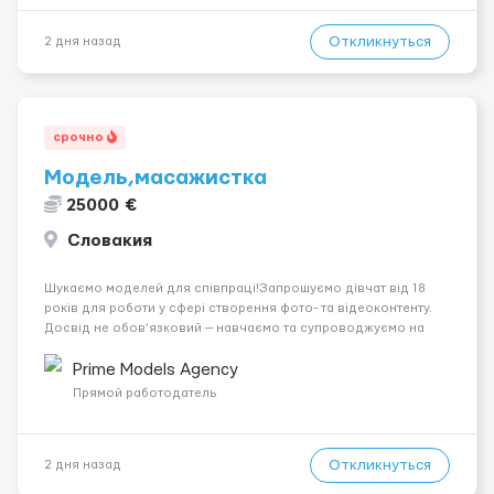
Откликнуться
2 дня назад
срочно
Модель,масажистка
25000 €
Словакия
Шукаємо моделей для співпраці!Запрошуємо дівчат від 18
років для роботи у сфері створення фото- та відеоконтенту.
Досвід не обов’язковий — навчаємо та супроводжуємо на
всіх етапах. Пропонуємо гнучкий графік, стабільний дохід,
конфіденційність і професійну підтримку. Працюємо офіційно,
Prime Models Agency
поважаємо особ...
Прямой работодатель
Откликнуться
2 дня назад