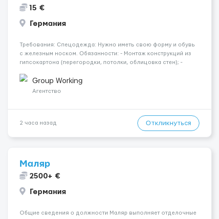
15 €
Германия
Требования: Спецодежда: Нужно иметь свою форму и обувь
с железным носком. Обязанности: - Монтаж конструкций из
гипсокартона (перегородки, потолки, облицовка стен); -
Подготовка поверхностей под отделку; - Выполнение
малярных работ (шпатлевка, грунтовка, покраска); -
Group Working
Штукатурные работы ...
Агентство
Откликнуться
2 часа назад
Маляр
2500+ €
Германия
Общие сведения о должности Маляр выполняет отделочные