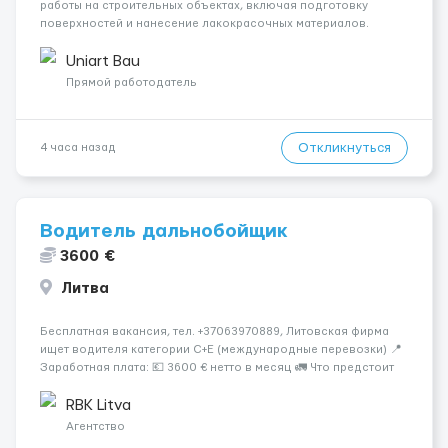
работы на строительных объектах, включая подготовку
поверхностей и нанесение лакокрасочных материалов.
Основная работа выполняется в Берлине. Ищем
профессионалов на месте, приглашения делаем только для
Uniart Bau
профессионалов с доказательным портф...
Прямой работодатель
Откликнуться
4 часа назад
Водитель дальнобойщик
3600 €
Литва
Бесплатная вакансия, тел. +37063970889, Литовская фирма
ищет водителя категории C+E (международные перевозки) 📍
Заработная плата: 💶 3600 € нетто в месяц 🚛 Что предстоит
делать: Международные перевозки на тентах и
рефрижераторах. В среднем 400–500 км в день. Погрузки и
RBK Litva
разгрузки ...
Агентство