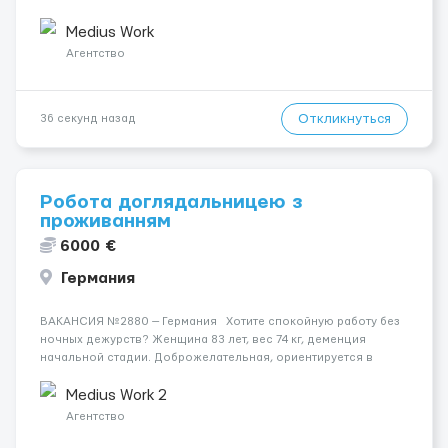
состояние: В ясному розумі. Место работы — Trier, 54292.
Оплата составляет 1600 €. Уход осуществляется за жінкою.
Medius Work
...
Агентство
Откликнуться
36 секунд назад
Робота доглядальницею з
проживанням
6000 €
Германия
ВАКАНСИЯ №2880 — Германия Хотите спокойную работу без
ночных дежурств? Женщина 83 лет, вес 74 кг, деменция
начальной стадии. Доброжелательная, ориентируется в
доме. Спит спокойно всю ночь. Основные задачи — готовка,
уборка, помощь в гигиене и сопровождение на...
Medius Work 2
Агентство