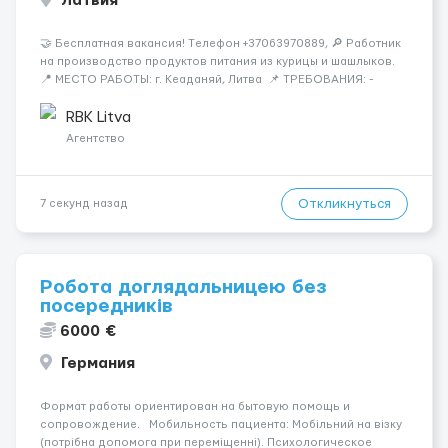
Латвия
🤝 Бесплатная вакансия! Tелефон +37063970889, 🔎 Работник
на производство продуктов питания из курицы и шашлыков.
📍 МЕСТО РАБОТЫ: г. Кеаданяй, Литва 📌 ТРЕБОВАНИЯ: -
Женщины и Мужчины возраст 18-60 лет - опыт работы НЕ
нужен 📆 ГРАФИК РАБОТЫ: - ПН по ВС, выходные плавающие
RBK Litva
&n...
Агентство
Откликнуться
7 секунд назад
Робота доглядальницею без
посередників
6000 €
Германия
Формат работы ориентирован на бытовую помощь и
сопровождение. Мобильность пациента: Мобільний на візку
(потрібна допомога при переміщенні). Психологическое