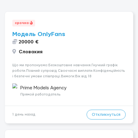
срочно
Модель OnlyFans
20000 €
Словакия
Що ми пропонуємо:Безкоштовне навчання.Гнучкий графік
роботи.Повний супровід Своєчасні виплати.Конфіденційність
і безпечні умови співпраці.Вимоги:Вік від 18
років.Відповідальність.Бажання працювати та
розвиватися.Досвід не обов’язковий.Якщо вас зацікавила
Prime Models Agency
вакансія — залишайте відгук, і ми зв’яжемося ...
Прямой работодатель
Откликнуться
1 день назад