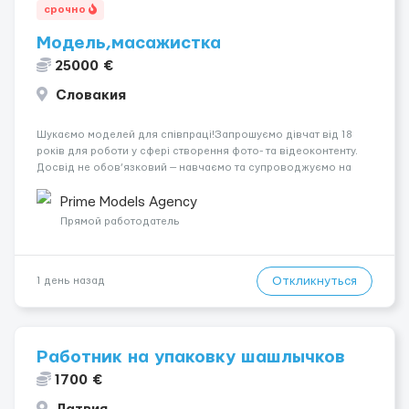
срочно
Модель,масажистка
25000 €
Словакия
Шукаємо моделей для співпраці!Запрошуємо дівчат від 18
років для роботи у сфері створення фото- та відеоконтенту.
Досвід не обов’язковий — навчаємо та супроводжуємо на
всіх етапах. Пропонуємо гнучкий графік, стабільний дохід,
конфіденційність і професійну підтримку. Працюємо офіційно,
Prime Models Agency
поважаємо особ...
Прямой работодатель
Откликнуться
1 день назад
Работник на упаковку шашлычков
1700 €