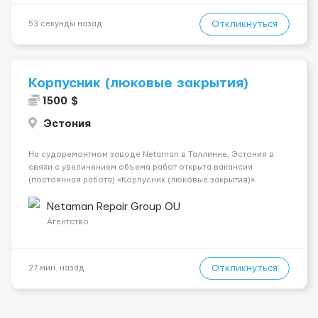
Откликнуться
53 секунды назад
Корпусник (люковые закрытия)
1500 $
Эстония
На судоремонтном заводе Netaman в Таллинне, Эстония в
связи с увеличением объема работ открыта вакансия
(постоянная работа) «Корпусник (люковые закрытия)».
Обязанности: Выполнение полного спектра работ по
люковым закрытиям: замена уплотнительной резины ремонт
Netaman Repair Group OU
корпусных кон...
Агентство
Откликнуться
27 мин. назад