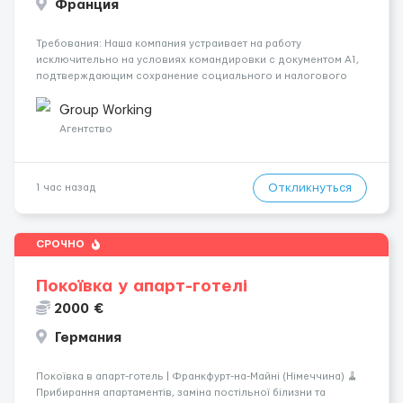
Франция
Требования: Наша компания устраивает на работу
исключительно на условиях командировки с документом A1,
подтверждающим сохранение социального и налогового
статуса в стране проживания во время работы в ЕС.Документ
A1 могут получить граждане стран с упрощенным доступом к
Group Working
рынку труда ЕС (Укра...
Агентство
Откликнуться
1 час назад
СРОЧНО
Покоївка у апарт-готелі
2000 €
Германия
Покоївка в апарт-готель | Франкфурт-на-Майні (Німеччина) 🧹
Прибирання апартаментів, заміна постільної білизни та