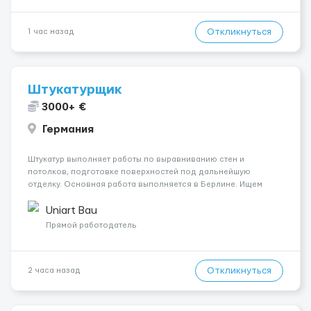
Откликнуться
1 час назад
Штукатурщик
3000+ €
Германия
Штукатур выполняет работы по выравниванию стен и
потолков, подготовке поверхностей под дальнейшую
отделку. Основная работа выполняется в Берлине. Ищем
профессионалов на месте, приглашения делаем только для
специалистов с подтверждённым опытом и портфолио.
Uniart Bau
Обязанности Подготовка оснований ...
Прямой работодатель
Откликнуться
2 часа назад