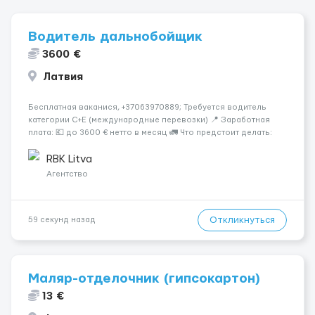
Водитель дальнобойщик
3600 €
Латвия
Бесплатная ваканися, +37063970889; Требуется водитель
категории C+E (международные перевозки) 📍 Заработная
плата: 💶 до 3600 € нетто в месяц 🚛 Что предстоит делать:
Международные перевозки на тентах и рефрижераторах. В
среднем 400–500 км в день. Погр...
RBK Litva
Агентство
Откликнуться
59 секунд назад
Маляр-отделочник (гипсокартон)
13 €