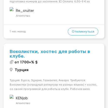
підготовка номерів до заселення. 💶 Оплата: 6,50–9 € за
номер, під час стажування — 8 €/год. Середній дохід —
близько 2000 € на місяць (після вирахув...
Re_cruiter
Агентство
Откликнуться
1 час назад
Вокалистки, хостес для работы в
клубе.
от 1700+% $
Турция
Турция: Бурса, Эдирне, Газиантеп, Анкара. Требуются:
Вокалистки (эстрадный репертуар на разных языках) + хостеc,
со своей программой для работы в клубе. Рабочая виза.
Контракт от четырех месяцев до года. Короткий контракт от
одного до трех месяцев. Мед. страховка. Высокая зарплат...
KENjob
Агентство