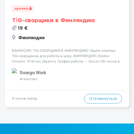
срочно
TİG-сварщики в Финляндию
19 €
Финляндия
​​ВАКАНСИЯ: TIG-СВАРЩИКИ В ФИНЛЯНДИЮ. Ищем опытных
TIG-сварщиков для работы в цеху. ФИНЛЯНДИЯ | Raahe
Оплата: 19 €/час (брутто). График работы: — Около 58 часов в
неделю гарантированно. — Возможны дополнительные
переработки. Дата начала: — Как можно скорее....
Svarga Work
Агентство
Откликнуться
6 часов назад