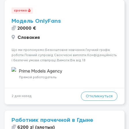
срочно
Модель OnlyFans
20000 €
Словакия
Що ми пропонуємо:Безкоштовне навчання.Гнучкий графік
роботи.Повний супровід Своєчасні виплати.Конфіденційність
і безпечні умови співпраці.Вимоги:Вік від 18
років.Відповідальність.Бажання працювати та
розвиватися.Досвід не обов’язковий.Якщо вас зацікавила
Prime Models Agency
вакансія — залишайте відгук, і ми зв’яжемося ...
Прямой работодатель
Откликнуться
2 дня назад
Работник прачечной в Гдыне
6200 zł (злотых)