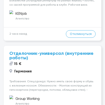
Вокалистки (эстрадный репертуар на разных языках) + хостеc,
со своей программой для работы в клубе. Рабочая виза.
Контракт от четырех месяцев до года. Короткий контракт от
одного до трех месяцев. Мед. страховка. Высокая зарплат...
KENjob
Агентство
Откликнуться
2 часа назад
Отделочник-универсал (внутренние
работы)
15 €
Германия
Требования: Спецодежда: Нужно иметь свою форму и обувь
с железным носком. Обязанности: - Монтаж конструкций из
гипсокартона (перегородки, потолки, облицовка стен); -
Подготовка поверхностей под отделку; - Выполнение
малярных работ (шпатлевка, грунтовка, покраска); -
Group Working
Штукатурные работы ...
Агентство