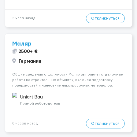
Откликнуться
3 часа назад
Маляр
2500+ €
Германия
Общие сведения о должности Маляр выполняет отделочные
работы на строительных объектах, включая подготовку
поверхностей и нанесение лакокрасочных материалов.
Основная работа выполняется в Берлине. Ищем
профессионалов на месте, приглашения делаем только для
Uniart Bau
профессионалов с доказательным портф...
Прямой работодатель
Откликнуться
6 часов назад