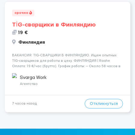
срочно
TİG-сварщики в Финляндию
19 €
Финляндия
​​ВАКАНСИЯ: TIG-СВАРЩИКИ В ФИНЛЯНДИЮ. Ищем опытных
TIG-сварщиков для работы в цеху. ФИНЛЯНДИЯ | Raahe
Оплата: 19 €/час (брутто). График работы: — Около 58 часов в
неделю гарантированно. — Возможны дополнительные
переработки. Дата начала: — Как можно скорее....
Svarga Work
Агентство
Откликнуться
7 часов назад