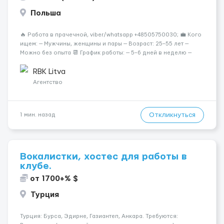
Польша
🔥 Работа в прачечной, viber/whatsapp +48505750030; 💼 Кого
ищем: — Мужчины, женщины и пары — Возраст: 25–55 лет —
Можно без опыта 📆 График работы: — 5–6 дней в неделю —
Смены по 12 часов (день/ночь 2/2): 🕕 06:00–18:00 /
18:0...
RBK Litva
Агентство
Откликнуться
1 мин. назад
Вокалистки, хостес для работы в
клубе.
от 1700+% $
Турция
Турция: Бурса, Эдирне, Газиантеп, Анкара. Требуются: