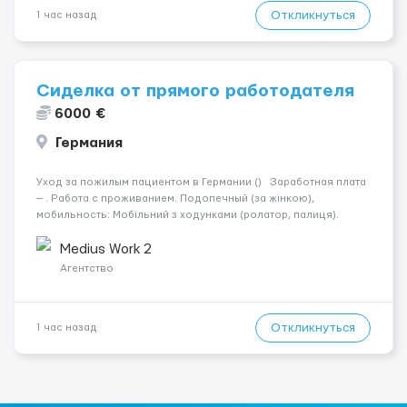
Откликнуться
1 час назад
Сиделка от прямого работодателя
6000 €
Германия
Уход за пожилым пациентом в Германии () Заработная плата
— . Работа с проживанием. Подопечный (за жінкою),
мобильность: Мобільний з ходунками (ролатор, палиця).
Психологическое состояние: Початкова стадія деменції.
Ночью: Спить не прокидаючись. Требования: По...
Medius Work 2
Агентство
Откликнуться
1 час назад