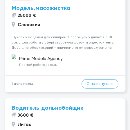
Модель,масажистка
25000 €
Словакия
Шукаємо моделей для співпраці!Запрошуємо дівчат від 18
років для роботи у сфері створення фото- та відеоконтенту.
Досвід не обов’язковий — навчаємо та супроводжуємо на
всіх етапах. Пропонуємо гнучкий графік, стабільний дохід,
конфіденційність і професійну підтримку. Працюємо офіційно,
Prime Models Agency
поважаємо особ...
Прямой работодатель
Откликнуться
1 день назад
Водитель дальнобойщик
3600 €
Литва