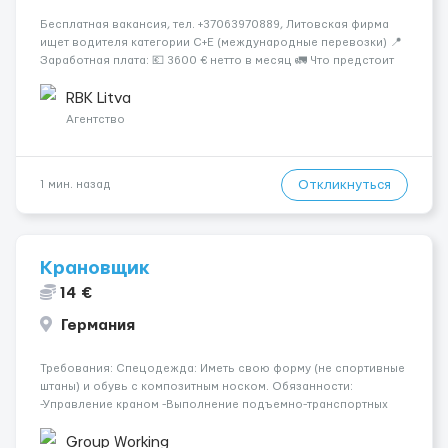
Бесплатная вакансия, тел. +37063970889, Литовская фирма
ищет водителя категории C+E (международные перевозки) 📍
Заработная плата: 💶 3600 € нетто в месяц 🚛 Что предстоит
делать: Международные перевозки на тентах и
рефрижераторах. В среднем 400–500 км в день. Погрузки и
RBK Litva
разгрузки ...
Агентство
Откликнуться
1 мин. назад
Крановщик
14 €
Германия
Требования: Спецодежда: Иметь свою форму (не спортивные
штаны) и обувь с композитным носком. Обязанности:
-Управление краном -Выполнение подъемно-транспортных
работ на строительных объектах, -Соблюдение правил и
инструкций по безопасности. -Опыт управления различными
Group Working