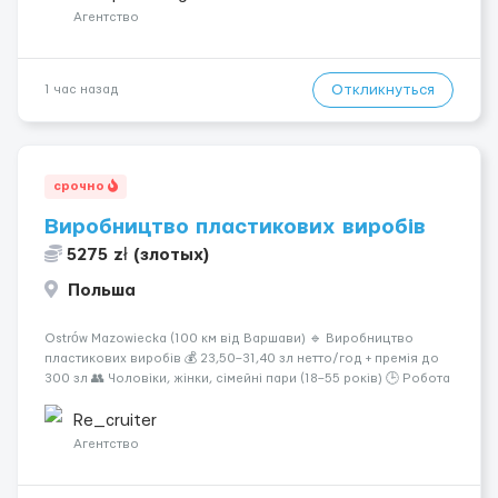
типами кранов (моб...
Агентство
Откликнуться
1 час назад
срочно
Виробництво пластикових виробів
5275 zł (злотых)
Польша
Ostrów Mazowiecka (100 км від Варшави) 🔹 Виробництво
пластикових виробів 💰 23,50–31,40 зл нетто/год + премія до
300 зл 👥 Чоловіки, жінки, сімейні пари (18–55 років) 🕒 Робота
у 2–3 зміни 🏠 Житло — 650 зл/міс. Компенсація за власне
житло — 400 зл. 📦 Обов...
Re_cruiter
Агентство