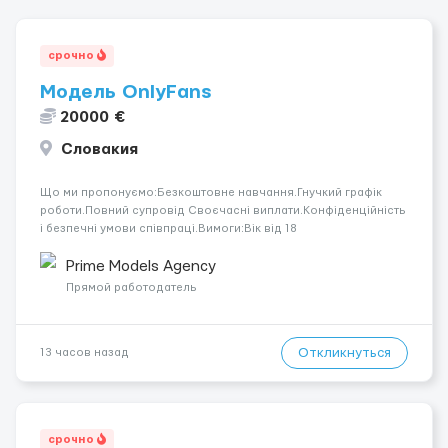
срочно
Модель OnlyFans
20000 €
Словакия
Що ми пропонуємо:Безкоштовне навчання.Гнучкий графік
роботи.Повний супровід Своєчасні виплати.Конфіденційність
і безпечні умови співпраці.Вимоги:Вік від 18
років.Відповідальність.Бажання працювати та
розвиватися.Досвід не обов’язковий.Якщо вас зацікавила
Prime Models Agency
вакансія — залишайте відгук, і ми зв’яжемося ...
Прямой работодатель
Откликнуться
13 часов назад
срочно