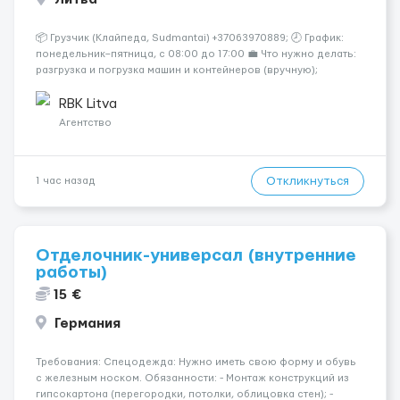
📦 Грузчик (Клайпеда, Sudmantai) +37063970889; 🕗 График:
понедельник–пятница, с 08:00 до 17:00 💼 Что нужно делать:
разгрузка и погрузка машин и контейнеров (вручную);
сортировка товара; поддержание порядка на складе;
выполнение других поручений заведующего складом. ✅
RBK Litva
Требования: ...
Агентство
Откликнуться
1 час назад
Отделочник-универсал (внутренние
работы)
15 €
Германия
Требования: Спецодежда: Нужно иметь свою форму и обувь
с железным носком. Обязанности: - Монтаж конструкций из
гипсокартона (перегородки, потолки, облицовка стен); -