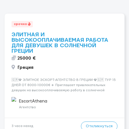
срочно
ЭЛИТНАЯ И
ВЫСОКООПЛАЧИВАЕМАЯ РАБОТА
ДЛЯ ДЕВУШЕК В СОЛНЕЧНОЙ
ГРЕЦИИ
25000 €
Греция
🇬🇷💎 ЭЛИТНОЕ ЭСКОРТ-АГЕНТСТВО В ГРЕЦИИ 💎🇬🇷 ТУР 15
ДНЕЙ ОТ 8000-10000€ 🔹 Приглашает привлекательных
девушек на высокооплачиваемую работу в солнечной
Греции! 🔹 Если ты любишь подарки, комфорт, внимание и
хорошие деньги 💶 — это предложение для тебя! 🔹
EscortAthena
Требования: ✔️ Возраст от ...
Агентство
Откликнуться
3 часа назад