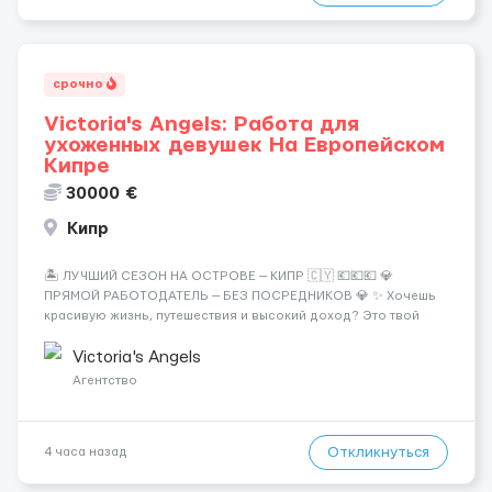
срочно
Victoria's Angels: Работа для
ухоженных девушек На Европейском
Кипре
30000 €
Кипр
🏝️ ЛУЧШИЙ СЕЗОН НА ОСТРОВЕ — КИПР 🇨🇾 💶💶💶 💎
ПРЯМОЙ РАБОТОДАТЕЛЬ — БЕЗ ПОСРЕДНИКОВ 💎 ✨ Хочешь
красивую жизнь, путешествия и высокий доход? Это твой
шанс изменить всё уже сейчас. 🔥 ПОЧЕМУ ИМЕННО МЫ: —
Опытная команда с годами практики — Стабильный поток
Victoria's Angels
клиентов (без ...
Агентство
Откликнуться
4 часа назад