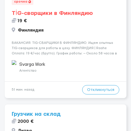
срочно
TİG-сварщики в Финляндию
19 €
Финляндия
​​ВАКАНСИЯ: TIG-СВАРЩИКИ В ФИНЛЯНДИЮ. Ищем опытных
TIG-сварщиков для работы в цеху. ФИНЛЯНДИЯ | Raahe
Оплата: 19 €/час (брутто). График работы: — Около 58 часов в
неделю гарантированно. — Возможны дополнительные
переработки. Дата начала: — Как можно скорее....
Svarga Work
Агентство
Откликнуться
51 мин. назад
Грузчик на склад
2000 €
Литва