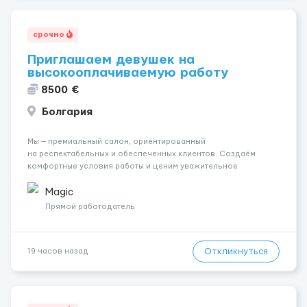
срочно
Приглашаем девушек на
высокооплачиваемую работу
8500 €
Болгария
Мы — премиальный салон, ориентированный
на респектабельных и обеспеченных клиентов. Создаём
комфортные условия работы и ценим уважительное
отношение к каждой сотруднице. Что мы предлагаем:
💎 Высокий доход — от 2000 € в неделю и выше 💎 Честная
Magic
сис...
Прямой работодатель
Откликнуться
19 часов назад