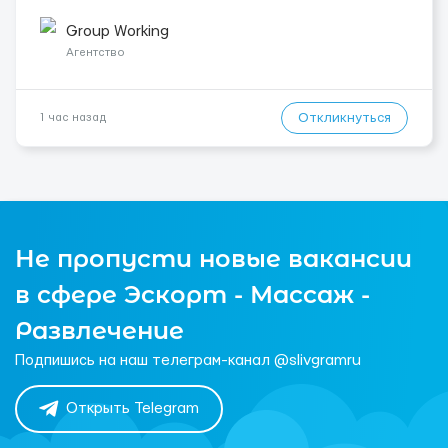
Подготовка поверхностей под отделку; - Выполнение
малярных работ (шпатлевка, грунтовка, покраска); -
Group Working
Штукатурные работы ...
Агентство
Откликнуться
1 час назад
Не пропусти новые вакансии
в сфере Эскорт - Массаж -
Развлечение
Подпишись на наш телеграм-канал @slivgramru
Открыть Telegram