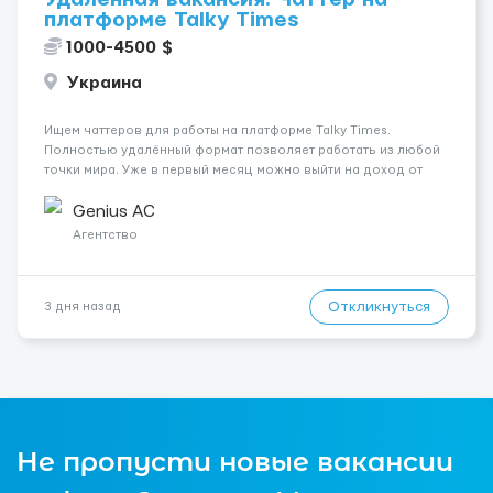
платформе Talky Times
1000-4500 $
Украина
Ищем чаттеров для работы на платформе Talky Times.
Полностью удалённый формат позволяет работать из любой
точки мира. Уже в первый месяц можно выйти на доход от
1000$. Преимущества: • Высокий процент оплаты • Система
мотивации и бонусов • Смены 8 или 9 часов • Обучение за ...
Genius AС
Агентство
Откликнуться
3 дня назад
Не пропусти новые вакансии