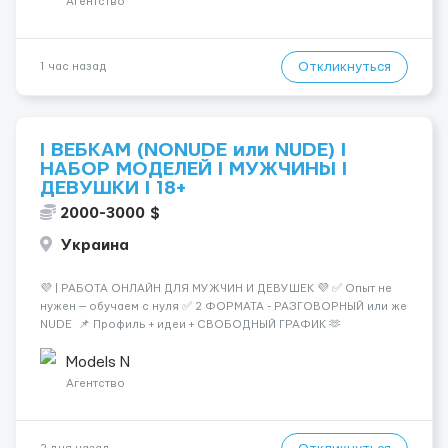
Агентство
Откликнуться
1 час назад
I ВЕБКАМ (NONUDE или NUDE) I
НАБОР МОДЕЛЕЙ I МУЖЧИНЫ I
ДЕВУШКИ I 18+
2000-3000 $
Украина
💜 | РАБОТА ОНЛАЙН ДЛЯ МУЖЧИН И ДЕВУШЕК 💜 ✅ Опыт не
нужен — обучаем с нуля ✅ 2 ФОРМАТА - РАЗГОВОРНЫЙ или же
NUDE 📌 Профиль + идеи + СВОБОДНЫЙ ГРАФИК 🫶
Поддержка 24/7 💸 Реалистично от $2000+, у активных
$2,000–$5000/мес 🔥 Telegram: @quinkee (18+)
Models N
🔥 WhatsApp:&n...
Агентство