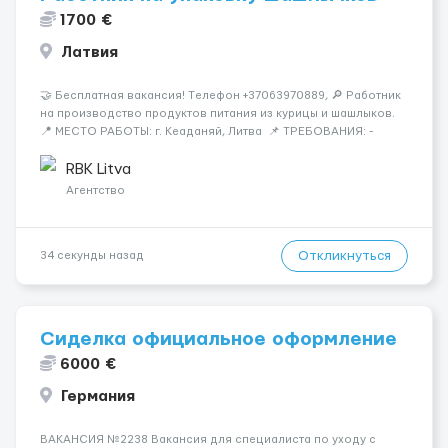
1700 €
Латвия
🤝 Бесплатная вакансия! Tелефон +37063970889, 🔎 Работник
на производство продуктов питания из курицы и шашлыков.
📍 МЕСТО РАБОТЫ: г. Кеаданяй, Литва 📌 ТРЕБОВАНИЯ: -
Женщины и Мужчины возраст 18-60 лет - опыт работы НЕ
нужен 📆 ГРАФИК РАБОТЫ: - ПН по ВС, выходные плавающие
RBK Litva
&n...
Агентство
Откликнуться
34 секунды назад
Сиделка официальное оформление
6000 €
Германия
ВАКАНСИЯ №2238 Вакансия для специалиста по уходу с