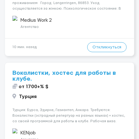
проживанием Город: Langerringen, 86853. Уход
осуществляется за жінкою. Психологическое состояние: В
ясному розумі. Мобильность пациента: Прикутий до ліжка
(можливість сидіти є). Ночью пациент: Іноді прокидається, не
Medius Work 2
щодня...
Агентство
Откликнуться
10 мин. назад
Вокалистки, хостес для работы в
клубе.
от 1700+% $
Турция
Турция: Бурса, Эдирне, Газиантеп, Анкара. Требуются:
Вокалистки (эстрадный репертуар на разных языках) + хостеc,
со своей программой для работы в клубе. Рабочая виза.
Контракт от четырех месяцев до года. Короткий контракт от
одного до трех месяцев. Мед. страховка. Высокая зарплат...
KENjob