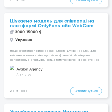
Откликнуться
2 дня назад
Шукаємо модель для співпраці на
платформі OnlyFans або WebCam
3000-15000 $
Украина
Наше агентство прагне досконалості і шукає моделей для
втілення в життя найвишуканіших фантазій. Ми цінуємо
неповторну індивідуальність, і тому чекаємо на всіх, хто має
незвичайну зовнішність і хоче підкорити світ OnlyFans та
WebCam. У нас немає обмежень, ми відкриті для
Avalon Agency
різноманітних типажі...
Агентство
Откликнуться
2 дня назад
Удалённая вакансия: Чаттер на