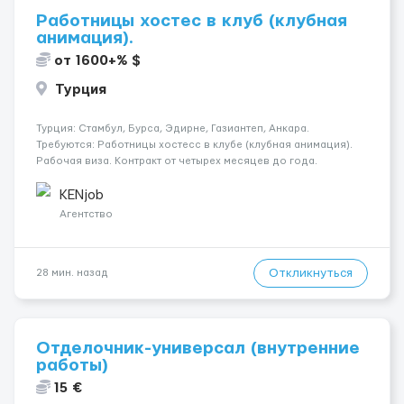
Работницы хостес в клуб (клубная
анимация).
от 1600+% $
Турция
Турция: Стамбул, Бурса, Эдирне, Газиантеп, Анкара.
Требуются: Работницы хостесc в клубе (клубная анимация).
Рабочая виза. Контракт от четырех месяцев до года.
Короткий контракт от одного до трех месяцев. Мед.
страховка. Высокая зарплата + %. Легально. Безопасно.
KENjob
*Коммуникабел...
Агентство
Откликнуться
28 мин. назад
Отделочник-универсал (внутренние
работы)
15 €