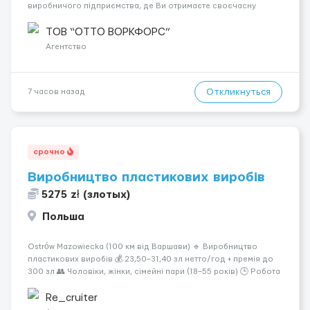
виробничого підприємства, де Ви отримаєте своєчасну
заробітну плату, навчання з першого дня та можливість
підібрати посаду відповідно до Ваших навичок
ТОВ “ОТТО ВОРКФОРС”
Локація: Мисловіце Форма пр...
Агентство
Откликнуться
7 часов назад
срочно
Виробництво пластикових виробів
5275 zł (злотых)
Польша
Ostrów Mazowiecka (100 км від Варшави) 🔹 Виробництво
пластикових виробів 💰 23,50–31,40 зл нетто/год + премія до
300 зл 👥 Чоловіки, жінки, сімейні пари (18–55 років) 🕒 Робота
у 2–3 зміни 🏠 Житло — 650 зл/міс. Компенсація за власне
житло — 400 зл. 📦 Обов...
Re_cruiter