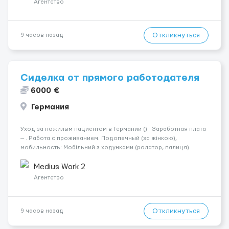
Агентство
Откликнуться
9 часов назад
Сиделка от прямого работодателя
6000 €
Германия
Уход за пожилым пациентом в Германии () Заработная плата
— . Работа с проживанием. Подопечный (за жінкою),
мобильность: Мобільний з ходунками (ролатор, палиця).
Психологическое состояние: Початкова стадія деменції.
Ночью: Спить не прокидаючись. Требования: По...
Medius Work 2
Агентство
Откликнуться
9 часов назад