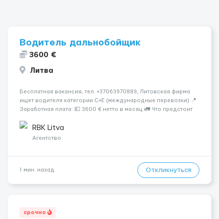
Водитель дальнобойщик
3600 €
Литва
Бесплатная вакансия, тел. +37063970889, Литовская фирма
ищет водителя категории C+E (международные перевозки) 📍
Заработная плата: 💶 3600 € нетто в месяц 🚛 Что предстоит
делать: Международные перевозки на тентах и
рефрижераторах. В среднем 400–500 км в день. Погрузки и
RBK Litva
разгрузки ...
Агентство
Откликнуться
1 мин. назад
срочно