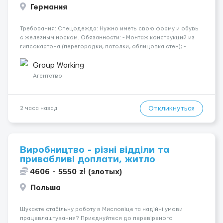
Германия
Требования: Спецодежда: Нужно иметь свою форму и обувь
с железным носком. Обязанности: - Монтаж конструкций из
гипсокартона (перегородки, потолки, облицовка стен); -
Подготовка поверхностей под отделку; - Выполнение
малярных работ (шпатлевка, грунтовка, покраска); -
Group Working
Штукатурные работы ...
Агентство
Откликнуться
2 часа назад
Виробництво - різні відділи та
привабливі доплати, житло
4606 - 5550 zł (злотых)
Польша
Шукаєте стабільну роботу в Мисловіце та надійні умови
працевлаштування? Приєднуйтеся до перевіреного