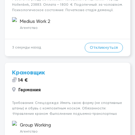
Hollenbek, 23883. Оплата — 1800 €. Подопечный: за чоловіком.
Психологическое состояние: Початкова стадія деменції.
Мобильность: Мобільний. Ночной уход: Прокидається один-
два рази за ніч. Условия: ...
Medius Work 2
Агентство
Откликнуться
3 секунды назад
Крановщик
14 €
Германия
Требования: Спецодежда: Иметь свою форму (не спортивные
штаны) и обувь с композитным носком. Обязанности:
-Управление краном -Выполнение подъемно-транспортных
работ на строительных объектах, -Соблюдение правил и
инструкций по безопасности. -Опыт управления различными
Group Working
типами кранов (моб...
Агентство