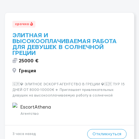
срочно
ЭЛИТНАЯ И
ВЫСОКООПЛАЧИВАЕМАЯ РАБОТА
ДЛЯ ДЕВУШЕК В СОЛНЕЧНОЙ
ГРЕЦИИ
25000 €
Греция
🇬🇷💎 ЭЛИТНОЕ ЭСКОРТ-АГЕНТСТВО В ГРЕЦИИ 💎🇬🇷 ТУР 15
ДНЕЙ ОТ 8000-10000€ 🔹 Приглашает привлекательных
девушек на высокооплачиваемую работу в солнечной
Греции! 🔹 Если ты любишь подарки, комфорт, внимание и
хорошие деньги 💶 — это предложение для тебя! 🔹
EscortAthena
Требования: ✔️ Возраст от ...
Агентство
Откликнуться
3 часа назад