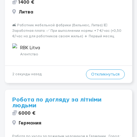
1400 €
Литва
🛋 Работник мебельной фабрики (Вильнюс, Литва) 💶
Заработная плата: ✅ При выполнении нормы: • 7 €/час (+0,50
€/час на для работников своем жилье) 🔹 Первый месяц
работы или при невыполнении нормы: • 6 €/час 📍 Место
работы: Вильнюс 📦 Обязанности: Работа на современн...
RBK Litva
Агентство
Откликнуться
2 секунды назад
Робота по догляду за літніми
людьми
6000 €
Германия
Работа по уходу за пожилым человеком в Германии Город: