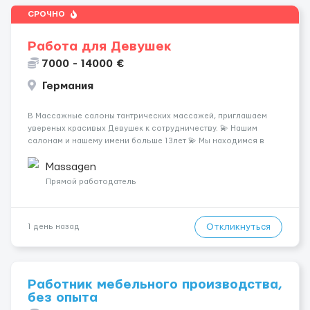
СРОЧНО
Работа для Девушек
7000 - 14000 €
Германия
В Массажные салоны тантрических массажей, приглашаем
увереных красивых Девушек к сотрудничеству. 💫 Нашим
салонам и нашему имени больше 13лет 💫 Мы находимся в
городе Берлин 💜Прямой работодатель 💙Большая
заработная плата 💚Мы гарантируем Наличие работы. Поток 💝
Massagen
incall / Out...
Прямой работодатель
Откликнуться
1 день назад
Работник мебельного производства,
без опыта