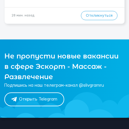
Откликнуться
28 мин. назад
Не пропусти новые вакансии
в сфере Эскорт - Массаж -
Развлечение
Подпишись на наш телеграм-канал @slivgramru
Открыть Telegram