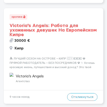
срочно
Victoria's Angels: Работа для
ухоженных девушек На Европейском
Кипре
30000 €
Кипр
🏝️ ЛУЧШИЙ СЕЗОН НА ОСТРОВЕ — КИПР 🇨🇾 💶💶💶 💎
ПРЯМОЙ РАБОТОДАТЕЛЬ — БЕЗ ПОСРЕДНИКОВ 💎 ✨ Хочешь
красивую жизнь, путешествия и высокий доход? Это твой
шанс изменить всё уже сейчас. 🔥 ПОЧЕМУ ИМЕННО МЫ: —
Опытная команда с годами практики — Стабильный поток
Victoria's Angels
клиентов (без ...
Агентство
Откликнуться
9 часов назад