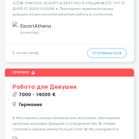
🇬🇷💎 ЭЛИТНОЕ ЭСКОРТ-АГЕНТСТВО В ГРЕЦИИ 💎🇬🇷 ТУР 15
ДНЕЙ ОТ 8000-10000€ 🔹 Приглашает привлекательных
девушек на высокооплачиваемую работу в солнечной
Греции! 🔹 Если ты любишь подарки, комфорт, внимание и
хорошие деньги 💶 — это предложение для тебя! 🔹
EscortAthena
Требования: ✔️ Возраст от ...
Агентство
Откликнуться
5 часов назад
СРОЧНО
Работа для Девушек
7000 - 14000 €
Германия
В Массажные салоны тантрических массажей, приглашаем
увереных красивых Девушек к сотрудничеству. 💫 Нашим
салонам и нашему имени больше 13лет 💫 Мы находимся в
городе Берлин 💜Прямой работодатель 💙Большая