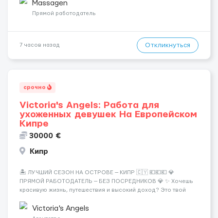
заработная плата 💚Мы гарантируем Наличие работы. Поток 💝
Massagen
incall / Out...
Прямой работодатель
Откликнуться
7 часов назад
срочно
Victoria's Angels: Работа для
ухоженных девушек На Европейском
Кипре
30000 €
Кипр
🏝️ ЛУЧШИЙ СЕЗОН НА ОСТРОВЕ — КИПР 🇨🇾 💶💶💶 💎
ПРЯМОЙ РАБОТОДАТЕЛЬ — БЕЗ ПОСРЕДНИКОВ 💎 ✨ Хочешь
красивую жизнь, путешествия и высокий доход? Это твой
шанс изменить всё уже сейчас. 🔥 ПОЧЕМУ ИМЕННО МЫ: —
Опытная команда с годами практики — Стабильный поток
Victoria's Angels
клиентов (без ...