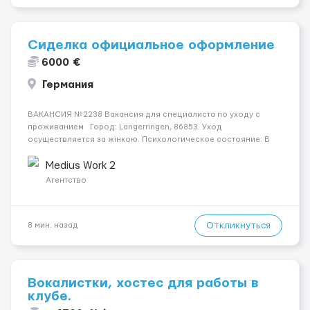
Сиделка официальное оформление
6000 €
Германия
ВАКАНСИЯ №2238 Вакансия для специалиста по уходу с
проживанием Город: Langerringen, 86853. Уход
осуществляется за жінкою. Психологическое состояние: В
ясному розумі. Мобильность пациента: Прикутий до ліжка
(можливість сидіти є). Ночью пациент: Іноді прокидається, не
Medius Work 2
щодня...
Агентство
Откликнуться
8 мин. назад
Вокалистки, хостес для работы в
клубе.