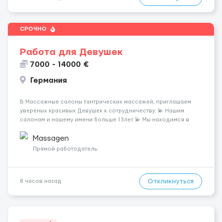
СРОЧНО
Работа для Девушек
7000 - 14000 €
Германия
В Массажные салоны тантрических массажей, приглашаем
увереных красивых Девушек к сотрудничеству. 💫 Нашим
салонам и нашему имени больше 13лет 💫 Мы находимся в
городе Берлин 💜Прямой работодатель 💙Большая
заработная плата 💚Мы гарантируем Наличие работы. Поток 💝
Massagen
incall / Out...
Прямой работодатель
Откликнуться
8 часов назад