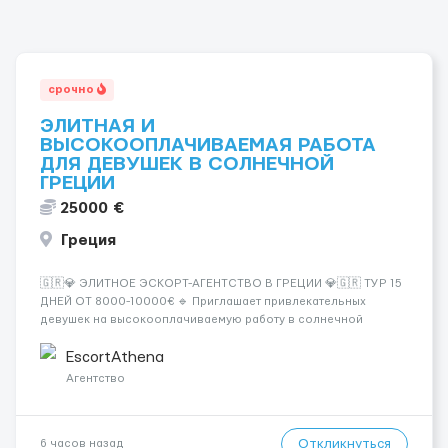
срочно
ЭЛИТНАЯ И
ВЫСОКООПЛАЧИВАЕМАЯ РАБОТА
ДЛЯ ДЕВУШЕК В СОЛНЕЧНОЙ
ГРЕЦИИ
25000 €
Греция
🇬🇷💎 ЭЛИТНОЕ ЭСКОРТ-АГЕНТСТВО В ГРЕЦИИ 💎🇬🇷 ТУР 15
ДНЕЙ ОТ 8000-10000€ 🔹 Приглашает привлекательных
девушек на высокооплачиваемую работу в солнечной
Греции! 🔹 Если ты любишь подарки, комфорт, внимание и
хорошие деньги 💶 — это предложение для тебя! 🔹
EscortAthena
Требования: ✔️ Возраст от ...
Агентство
Откликнуться
6 часов назад