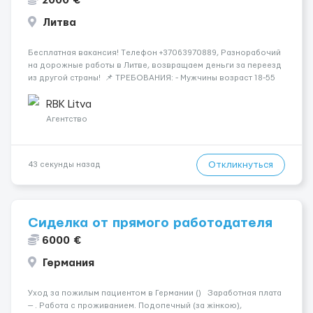
2000 €
Литва
Бесплатная вакансия! Tелефон +37063970889, Разнорабочий
на дорожные работы в Литве, возвращаем деньги за переезд
из другой страны! 📌 ТРЕБОВАНИЯ: - Мужчины возраст 18-55
лет 📆 ГРАФИК РАБОТЫ: - 5-6 дней в неделю 8-12 часов в день
💳 ОПЛАТА ТРУДА: - ставка 9 евро/час днем...
RBK Litva
Агентство
Откликнуться
43 секунды назад
Сиделка от прямого работодателя
6000 €
Германия
Уход за пожилым пациентом в Германии () Заработная плата
— . Работа с проживанием. Подопечный (за жінкою),