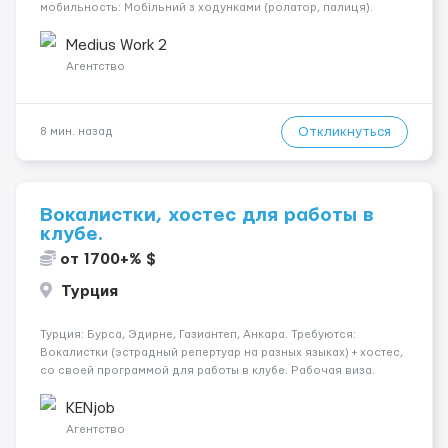
мобильность: Мобільний з ходунками (ролатор, палиця).
Психологическое состояние: Початкова стадія деменції.
Ночью: Спить не прокидаючись. Требования: По...
Medius Work 2
Агентство
Откликнуться
8 мин. назад
Вокалистки, хостес для работы в
клубе.
от 1700+% $
Турция
Турция: Бурса, Эдирне, Газиантеп, Анкара. Требуются:
Вокалистки (эстрадный репертуар на разных языках) + хостеc,
со своей программой для работы в клубе. Рабочая виза.
Контракт от четырех месяцев до года. Короткий контракт от
одного до трех месяцев. Мед. страховка. Высокая зарплат...
KENjob
Агентство