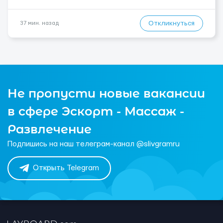
Откликнуться
37 мин. назад
Не пропусти новые вакансии
в сфере Эскорт - Массаж -
Развлечение
Подпишись на наш телеграм-канал @slivgramru
Открыть Telegram