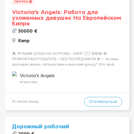
срочно
Victoria's Angels: Работа для
ухоженных девушек На Европейском
Кипре
30000 €
Кипр
🏝️ ЛУЧШИЙ СЕЗОН НА ОСТРОВЕ — КИПР 🇨🇾 💶💶💶 💎
ПРЯМОЙ РАБОТОДАТЕЛЬ — БЕЗ ПОСРЕДНИКОВ 💎 ✨ Хочешь
красивую жизнь, путешествия и высокий доход? Это твой
шанс изменить всё уже сейчас. 🔥 ПОЧЕМУ ИМЕННО МЫ: —
Опытная команда с годами практики — Стабильный поток
Victoria's Angels
клиентов (без ...
Агентство
Откликнуться
15 часов назад
Дорожный рабочий