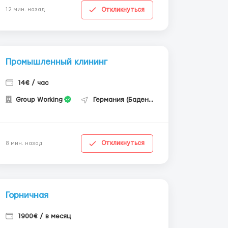
Откликнуться
12 мин. назад
Промышленный клининг
14€ / час
Group Working
Германия (Баден-Вюртемберг)
Откликнуться
8 мин. назад
Горничная
1900€ / в месяц