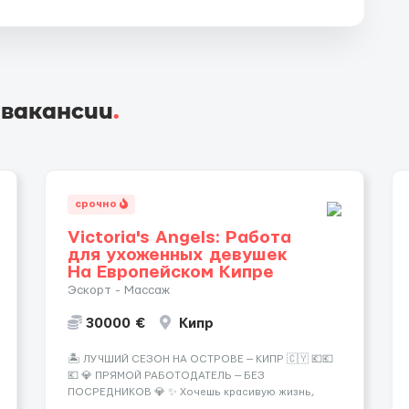
 вакансии
.
срочно
Victoria's Angels: Работа
для ухоженных девушек
На Европейском Кипре
Эскорт - Массаж
30000 €
Кипр
🏝️ ЛУЧШИЙ СЕЗОН НА ОСТРОВЕ — КИПР 🇨🇾 💶💶
💶 💎 ПРЯМОЙ РАБОТОДАТЕЛЬ — БЕЗ
ПОСРЕДНИКОВ 💎 ✨ Хочешь красивую жизнь,
путешествия и высокий доход? Это твой шанс