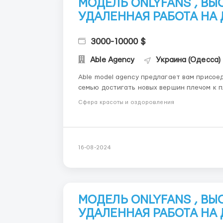
МОДЕЛЬ ONLYFANS , В
УДАЛЕННАЯ РАБОТА НА
3000-10000 $
Able Agency
Украина (Одесса)
Able model agency предлагает вам присое
семью достигать новых вершин плечом к плечу ! В нашем штате более 150 сотрудн
моделей .Каждый член команды выполняет с
Сфера красоты и оздоровления
продуктивность. МЫ П...
16-08-2024
МОДЕЛЬ ONLYFANS , В
УДАЛЕННАЯ РАБОТА НА