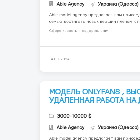
Able Agency
Украина (Одесса)
Able model agency предлагает вам присое
семью достигать новых вершин плечом к плечу ! В нашем штате более 150 сотрудн
моделей .Каждый член команды выполняет с
Сфера красоты и оздоровления
продуктивность. МЫ П...
14-08-2024
МОДЕЛЬ ONLYFANS , В
УДАЛЕННАЯ РАБОТА НА
3000-10000 $
Able Agency
Украина (Одесса)
Able model agency предлагает вам присое