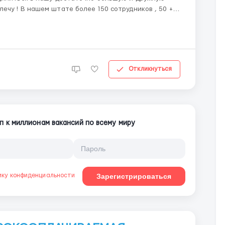
иков , 50 +
вою задачу за счет чего у нас высокое качество и
Откликнуться
п к миллионам вакансий по всему миру
ику конфиденциальности
Зарегистрироваться