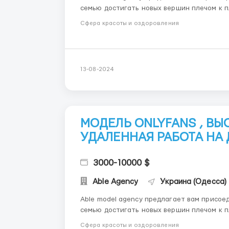
семью достигать новых вершин плечом к плечу ! В нашем штате более 150 сотрудн
моделей .Каждый член команды выполняет с
Сфера красоты и оздоровления
продуктивность. МЫ П...
13-08-2024
МОДЕЛЬ ONLYFANS , В
УДАЛЕННАЯ РАБОТА НА
3000-10000 $
Able Agency
Украина (Одесса)
Able model agency предлагает вам присое
семью достигать новых вершин плечом к плечу ! В нашем штате более 150 сотрудн
моделей .Каждый член команды выполняет с
Сфера красоты и оздоровления