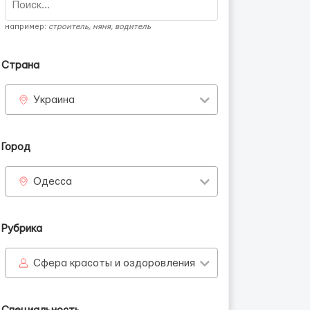
например:
строитель, няня, водитель
Страна
Украина
Город
Одесса
Рубрика
Сфера красоты и оздоровления