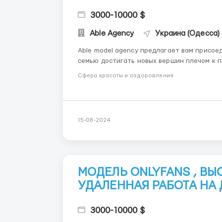
3000-10000 $
Able Agency
Украина (Одесса)
Able model agency предлагает вам присое
семью достигать новых вершин плечом к плечу ! В нашем штате более 150 сотрудн
моделей .Каждый член команды выполняет с
Сфера красоты и оздоровления
продуктивность. МЫ П...
15-08-2024
МОДЕЛЬ ONLYFANS , В
УДАЛЕННАЯ РАБОТА НА
3000-10000 $