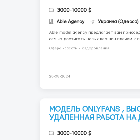
3000-10000 $
Able Agency
Украина (Одесса)
Able model agency предлагает вам присое
семью достигать новых вершин плечом к плечу ! В нашем штате более 150 сотрудн
моделей .Каждый член команды выполняет с
Сфера красоты и оздоровления
продуктивность. МЫ П...
26-08-2024
МОДЕЛЬ ONLYFANS , В
УДАЛЕННАЯ РАБОТА НА
3000-10000 $