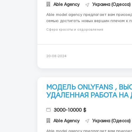
Able Agency
Украина (Одесса)
Able model agency предлагает вам присое
семью достигать новых вершин плечом к плечу ! В нашем штате более 150 сотрудн
моделей .Каждый член команды выполняет с
Сфера красоты и оздоровления
продуктивность. МЫ П...
20-08-2024
МОДЕЛЬ ONLYFANS , В
УДАЛЕННАЯ РАБОТА НА
3000-10000 $
Able Agency
Украина (Одесса)
Able model agency предлагает вам присое