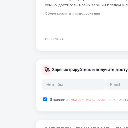
семью достигать новых вершин плечом к плечу ! В нашем штате более 150 сотрудн
моделей .Каждый член команды выполняет с
Сфера красоты и оздоровления
продуктивность. МЫ П...
19-08-2024
🚀
Зарегистрируйтесь и получите досту
Я принимаю
условия использования
и
полит