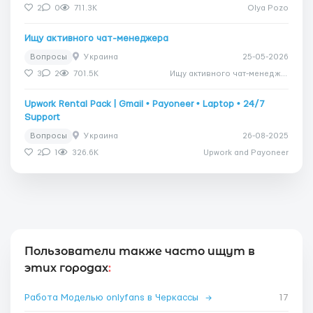
2
0
711.3K
Olya Pozo
Ищу активного чат-менеджера
Вопросы
Украина
25-05-2026
3
2
701.5K
Ищу активного чат-менеджера
Upwork Rental Pack | Gmail • Payoneer • Laptop • 24/7
Support
Вопросы
Украина
26-08-2025
2
1
326.6K
Upwork and Payoneer
Пользователи также часто ищут в
этих городах
:
Работа Моделью onlyfans в Черкассы
→
17