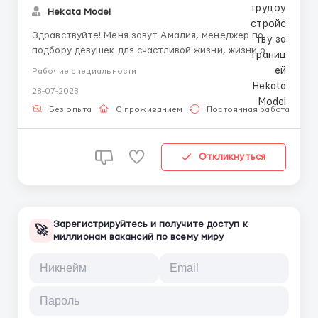
Hekata Model
Здравствуйте! Меня зовут Амалия, менеджер по
подбору девушек для счастливой жизни, жизни о
которой Вы всегда мечтали! Ищу девушек с мечтой
Рабочие специальности
жить достойно в Москве и зарабатывать хорошие
28-07-2023
деньги, также возможность жить в хорошей
квартире в центре. Что я могу тебе предоставить: -
Без опыта
С проживанием
Постоянная работа
Конфиденциа...
Откликнуться
Зарегистрируйтесь и получите доступ к
🚀
миллионам вакансий по всему миру