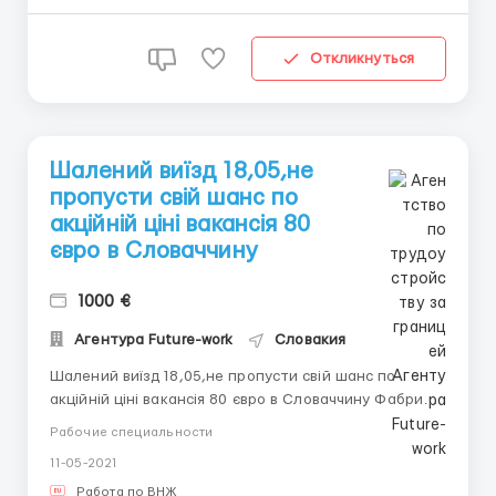
Откликнуться
Шалений виїзд 18,05,не
пропусти свій шанс по
акційній ціні вакансія 80
євро в Словаччину
1000 €
Агентура Future-work
Словакия
Шалений виїзд 18,05,не пропусти свій шанс по
акційній ціні вакансія 80 євро в Словаччину Фабрика
бургерів та сендвічів Оформлення ВНЖ З/П 3,5-4
Рабочие специальности
євро/год,від 1000євро/місяць Робота на лінії: -
11-05-2021
упаковка сендвічів, - фарширування начинкою
(ковбаса,сир,салат) - контроль якості готової
Работа по ВНЖ