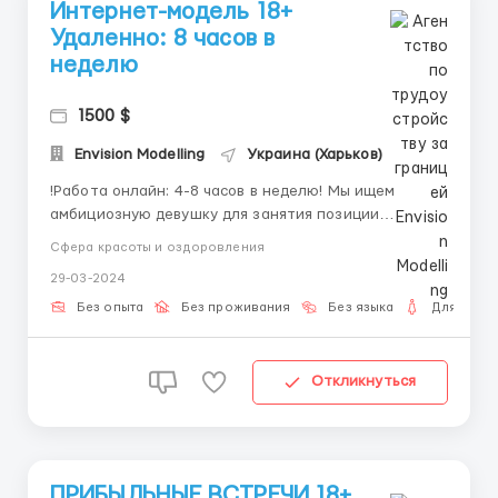
Интернет-модель 18+
Удаленно: 8 часов в
неделю
1500 $
Envision Modelling
Украина (Харьков)
!Работа онлайн: 4-8 часов в неделю! Мы ищем
амбициозную девушку для занятия позиции
интернет-модели и создания медиа контента для
Сфера красоты и оздоровления
социальных сетей и площадок adult entertainment.
29-03-2024
Если ты готова продемонстрировать свою
уникальность и привлекательность в онлайн-
Без опыта
Без проживания
Без языка
Для женщ
пространстве, эта вакансия подойдет теб...
Откликнуться
ПРИБЫЛЬНЫЕ ВСТРЕЧИ 18+