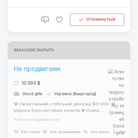
продукції ...
Откликнуться
ВАКАНСИЯ ЗАКРЫТА
Не продвигаем
10 000 $
Good girls
Украина (Вышгород)
💎 Гарантований стабільний дохід від $10 000+ 💎
Широка база постійних клієнтів 💎 Повна
анонімність та безпека 💎 Індивідуальний графік
Рабочие специальности
роботи 💎 Допомога з організацією переїзду 💎
Безкоштовне комфортне проживання 💎 Потужна
Без опыта
Без проживания
Без языка
Для женщ
рекламна підтримка 💎 Послуги професійного