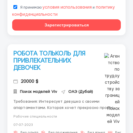
условия использования
политику
Я принимаю
и
конфиденциальности
Зарегистрироваться
РОБОТА ТОЛЬКОЛЬ ДЛЯ
ПРИВЛЕКАТЕЛЬНИХ
ДЕВОЧЕК
20000 $
Поиск моделей Viv
ОАЭ (Дубай)
Требования: Интересует девушка с своими
апартаментами. Которая хочет прекрасно провести
вечер с обаятельным мужчиной. Быть сексуальной
Рабочие специальности
куколкой Быть милой Развратной хищницей Где
07-07-2023
работать? Дубае Условия работы: Встречи Ужины
Завтраки Почему стоит сотрудничать имен...
Без опыта
Без проживания
Без языка
Биометри