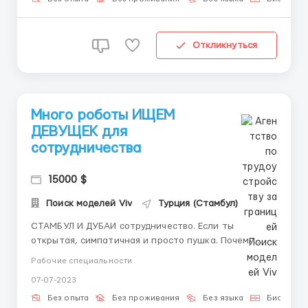
Откликнуться
Много роботы ИЩЕМ
ДЕВУЩЕК для
сотрудничества
15000 $
Поиск моделей Viv
Турция (Стамбул)
СТАМБУЛ И ДУБАИ сотрудничество. Если ты
открытая, симпатичная и просто пушка. Почему
именно тебе не прийти к нам на роботу, которая
Рабочие специальности
изменит твою жизнь с ног до головы. Будем ради
07-07-2023
тебя видеть. Пиши мне обсудим условия.
ОБЕЗАТЕЛЬНОЕ УСЛОВИЕ с 18 лет ...
Без опыта
Без проживания
Без языка
Биометри