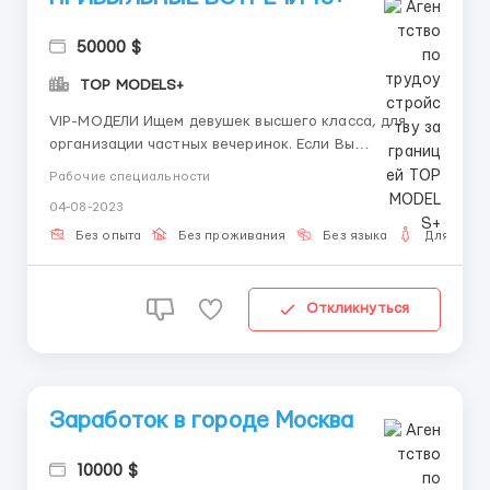
50000 $
TOP MODELS+
VIP-МОДЕЛИ Ищем девушек высшего класса, для
организации частных вечеринок. Если Вы
коммуникабельны, уверены в себе, можете
Рабочие специальности
поддержать любую беседу, имеете ухоженный
04-08-2023
внешний вид, то нам с Вами по пути. Готова
обсудить все Ваши вопросы в личной переписке, так
Без опыта
Без проживания
Без языка
Для женщ
как условия для всех подбираются индивид...
Откликнуться
Заработок в городе Москва
10000 $