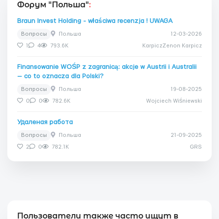
Форум "Польша"
:
Braun Invest Holding - właściwa recenzja ! UWAGA
Вопросы
Польша
12-03-2026
1
4
793.6K
KarpiczZenon Karpicz
Finansowanie WOŚP z zagranicą: akcje w Austrii i Australii
— co to oznacza dla Polski?
Вопросы
Польша
19-08-2025
0
0
782.6K
Wojciech Wiśniewski
Удаленая работа
Вопросы
Польша
21-09-2025
2
0
782.1K
GRS
Пользователи также часто ищут в