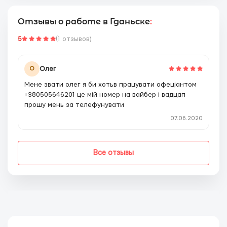
Отзывы о работе в Гданьске
:
5
(1 отзывов)
Олег
О
Мене звати олег я би хотьв працувати офеціантом
+380505646201 це мій номер на вайбер і вадцап
прошу мень за телефунувати
07.06.2020
Все отзывы