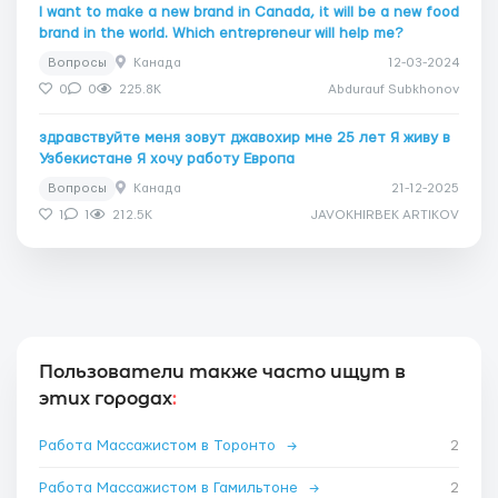
I want to make a new brand in Canada, it will be a new food
brand in the world. Which entrepreneur will help me?
Вопросы
Канада
12-03-2024
0
0
225.8K
Abdurauf Subkhonov
здравствуйте меня зовут джавохир мне 25 лет Я живу в
Узбекистане Я хочу работу Европа
Вопросы
Канада
21-12-2025
1
1
212.5K
JAVOKHIRBEK ARTIKOV
Пользователи также часто ищут в
этих городах
:
Работа Массажистом в Торонто
→
2
Работа Массажистом в Гамильтоне
→
2