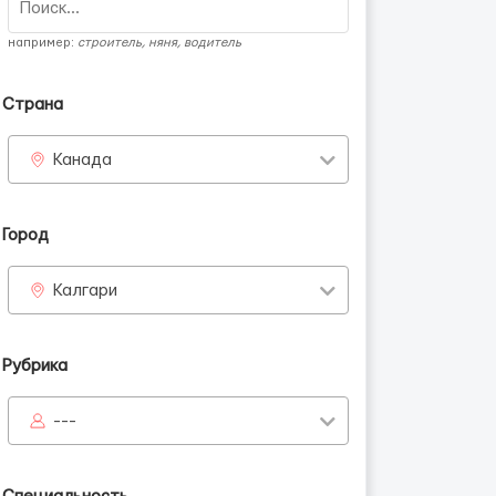
например:
строитель, няня, водитель
Страна
Канада
Город
Калгари
Рубрика
---