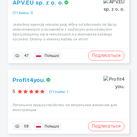
APV.EU sp. z o. o.
Отзывы: 0
Jesteśmy agencją rekrutacyjną, która od kilkunastu lat łączy
utalentowanych pracowników z zaufanymi pracodawcami.
Specjalizujemy się w rekrutacjach na stanowiska każdego
szczebla. Dbamy o interesy każdej ze stron!
Подписаться
47
Польша
Profit4you.
5
Отзывы: 1
Легальное трудоустройство на актуальные вакансии для
иностранцев
Подписаться
58
Польша