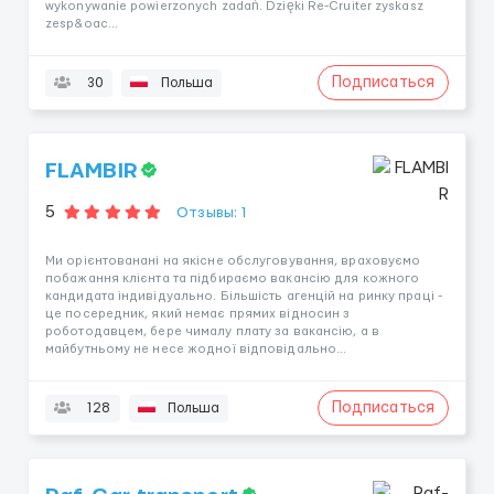
wykonywanie powierzonych zadań. Dzięki Re-Cruiter zyskasz
zesp&oac...
Подписаться
30
Польша
FLAMBIR
5
Отзывы: 1
Ми орієнтованані на якісне обслуговування, враховуємо
побажання клієнта та підбираємо вакансію для кожного
кандидата індивідуально. Більшість агенцій на ринку праці -
це посередник, який немає прямих відносин з
роботодавцем, бере чималу плату за вакансію, а в
майбутньому не несе жодної відповідально...
Подписаться
128
Польша