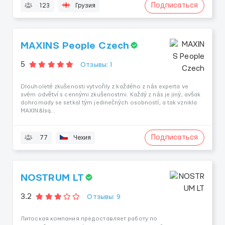
Подписаться
123
Грузия
MAXINS People Czech
5
Отзывы: 1
Dlouholeté zkušenosti vytvořily z každého z nás experta ve
svém odvětví s cennými zkušenostmi. Každý z nás je jiný, avšak
dohromady se setkal tým jedinečných osobností, a tak vznikla
MAXIN&lsq...
Подписаться
77
Чехия
NOSTRUM LT
3.2
Отзывы: 9
Литоская компания предоставляет работу по