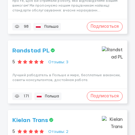
про те, щоб Ви отримали роботу, яка відповідатиме Вашим
вимогам! Ми пропонуємо нашим працівникам найвищі
стандарти обслуговування: вчасне нарахуванн...
Подписаться
98
Польша
Randstad PL
5
Отзывы: 3
Лучший рабодатель в Польше и мире, бесплатные вакансии,
советы консультантов, достойная работа.
Подписаться
171
Польша
Kielan Trans
5
Отзывы: 2