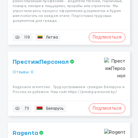
разнообразным професиям - водители тягачей, горничные,
повара, пекари в пиццериях, прорабы или строители. Мы
упростили весь процесс оформления документов и будем
вам помогать на каждом этапе. Подготовка трудовых
документов для гражда...
Подписаться
119
Литва
ПрестижПерсонал
Отзывы: 0
Кадровое агентство . Трудоустраиваем граждан Беларуси и
России за рубежом. Наш сайт https://prestig-personal.by/
Подписаться
73
Беларусь
Ragenta