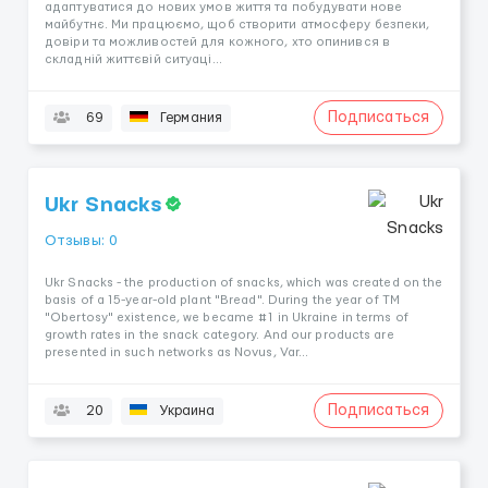
адаптуватися до нових умов життя та побудувати нове
майбутнє. Ми працюємо, щоб створити атмосферу безпеки,
довіри та можливостей для кожного, хто опинився в
складній життєвій ситуаці...
Подписаться
69
Германия
Ukr Snacks
Отзывы: 0
Ukr Snacks - the production of snacks, which was created on the
basis of a 15-year-old plant "Bread". During the year of TM
"Obertosy" existence, we became #1 in Ukraine in terms of
growth rates in the snack category. And our products are
presented in such networks as Novus, Var...
Подписаться
20
Украина