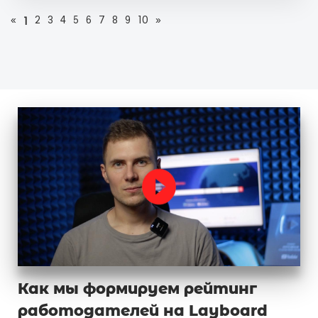
«
2
3
4
5
6
7
8
9
10
»
1
Как мы формируем рейтинг
работодателей на Layboard