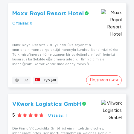
Maxx Royal Resort Hotel
Отзывы: 0
Maxx Royal Resorts 2011 yılında lüks seyahatin
sınırlandırılmaması gerektiği inancıyla kuruldu. Kendimizi kökleri
Türk misafirperverliğine uzanan bir yaklaşımla, misafirlerimizi
kusursuz bir şekilde ağırlamaya adadık. Tüm kalbimizle
inandığımız ilkemiz konaklama deneyiminin ö...
Подписаться
32
Турция
VKwork Logistics GmbH
5
Отзывы: 1
Die Firma VK Logistiks GmbH ist ein mittelständisches,
inhabergeführtes Transportunternehmen, welches sich auf