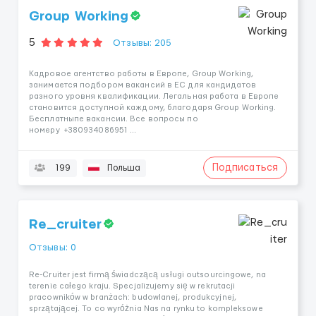
Group Working
5
Отзывы: 205
Кадровое агентство работы в Европе, Group Working,
занимается подбором вакансий в ЕС для кандидатов
разного уровня квалификации. Легальная работа в Европе
становится доступной каждому, благодаря Group Working.
Бесплатныпе вакансии. Все вопросы по
номеру +380934086951 ...
Подписаться
199
Польша
Re_cruiter
Отзывы: 0
Re-Cruiter jest firmą świadczącą usługi outsourcingowe, na
terenie całego kraju. Specjalizujemy się w rekrutacji
pracowników w branżach: budowlanej, produkcyjnej,
sprzątającej. To co wyróżnia Nas na rynku to kompleksowe