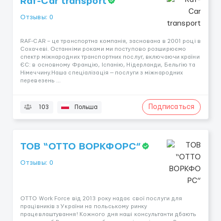
Raf-Car transport
Отзывы: 0
RAF-CAR – це транспортна компанія, заснована в 2001 році в
Сохачеві. Останніми роками ми поступово розширюємо
спектр міжнародних транспортних послуг, включаючи країни
ЄС: в основному Францію, Іспанію, Нідерланди, Бельгію та
Німеччину.Наша спеціалізація — послуги з міжнародних
перевезень ...
Подписаться
103
Польша
ТОВ “ОТТО ВОРКФОРС”
Отзывы: 0
OTTO Work Force від 2013 року надає свої послуги для
працівників з України на польському ринку
працевлаштування! Кожного дня наші консультанти дбають