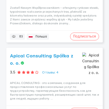
Zostań Naszym Współpracownikiem – oferujemy rynkowe stawki,
tygodniowe rozliczanie przejechanych tras, płatność za
kilometry ładowane oraz puste, indywidualną opiekę spedytora.
Z Nami zawsze znajdziesz wspólny język – My także jesteśmy
Przewoźnikiem, dlatego doskonale znamy...
Подписаться
83
Польша
Apical Consulting Spółka z
o. o.
3.5
Отзывы: 4
APICAL CONSULTING - это компания, созданная для
предоставления профессиональных услуг по
трудоустройству, гарантирующая безопасность как для
быстрорастущих предприятий, расширяющих свой штат, так и
для людей, ищущих работу. ...