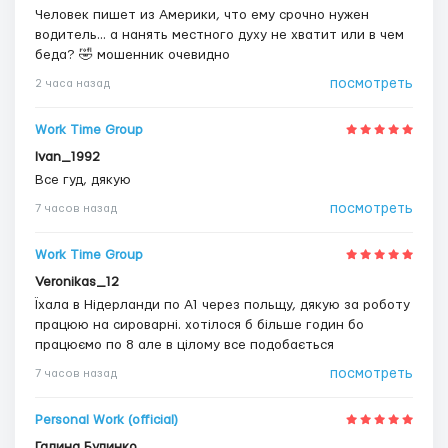
Человек пишет из Америки, что ему срочно нужен
водитель... а нанять местного духу не хватит или в чем
беда? 🤣 мошенник очевидно
посмотреть
2 часа назад
Work Time Group
Ivan_1992
Все гуд, дякую
посмотреть
7 часов назад
Work Time Group
Veronikas_12
Їхала в Нідерланди по А1 через польщу, дякую за роботу
працюю на сироварні. хотілося б більше годин бо
працюємо по 8 але в цілому все подобається
посмотреть
7 часов назад
Personal Work (official)
Галина Будинко