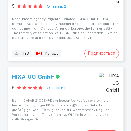
5
Отзывы: 2
Recruitment agency Ragenta: Canada (LMIA/CUAET), USA,
former USSR We select engineering and technical personnel for
companies from Canada, America, Europe, the former USSR.
The territory of selection: ex-USSR (Russian Federation, Ukraine,
Belarus, Kazakhstan…), Canada, USA, South Africa...
Подписаться
138
Канада
HIXA UG GmbH
5
Отзывы: 1
Berlin, Gehalt 2100€ 🌟Dem besten Verkaufsoperator – die
besten Bedingungen!🌟 Wir bieten: - 💰Stabiles Gehalt und
großzügige Boni - 🚀 Möglichkeit zur Weiterentwicklung und
Verbesserung der Fähigkeiten - 📜 Offizielle Anstellung und
vollständiges Sozia...