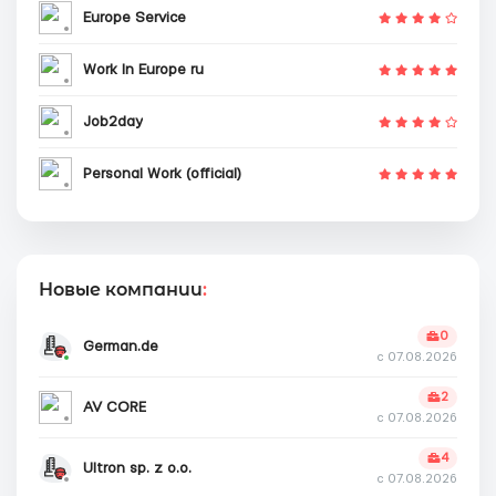
Europe Service
Work In Europe ru
Job2day
Personal Work (official)
Новые компании
:
0
German.de
с 07.08.2026
2
AV CORE
с 07.08.2026
4
Ultron sp. z o.o.
с 07.08.2026