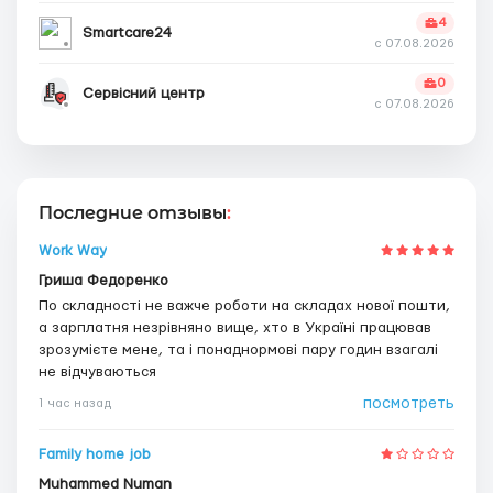
4
Smartcare24
с 07.08.2026
0
Сервісний центр
с 07.08.2026
Последние отзывы
:
Work Way
Гриша Федоренко
По складності не важче роботи на складах нової пошти,
а зарплатня незрівняно вище, хто в Україні працював
зрозумієте мене, та і понаднормові пару годин взагалі
не відчуваються
посмотреть
1 час назад
Family home job
Muhammed Numan